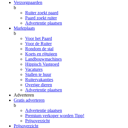
Verzorgpaarden
b
Ruiter zoekt paard
Paard zoekt ruiter
Advertentie plaatsen
Marktplaats
b
Voor het Paard
Voor de Ruiter
Rondom de stal
Koets en rijtuigen
Landbouwmachines
Hippisch Vastgoed
Vacatures
Stallen te huur
Ruitervakanties
Overige dieren
Advertentie plaatsen
Adverteren
Gratis adverteren
b
Advertentie plaatsen
Premium verkoper worden
Tipp!
Prijsoverzicht
Prijsoverzicht