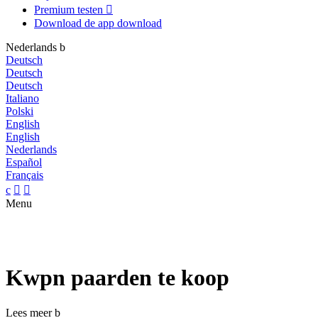
Premium testen

Download de app
download
Nederlands
b
Deutsch
Deutsch
Deutsch
Italiano
Polski
English
English
Nederlands
Español
Français
c


Menu
Kwpn paarden te koop
Lees meer
b