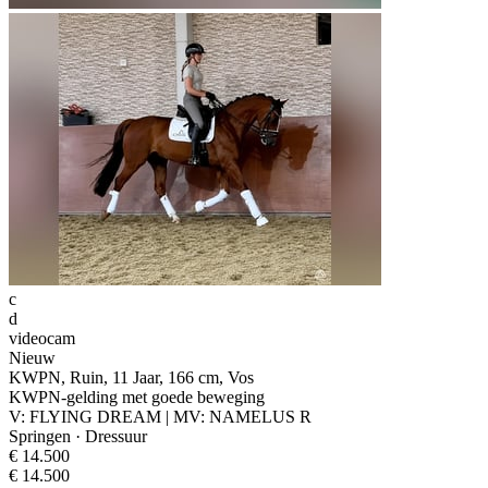
c
d
videocam
Nieuw
KWPN, Ruin, 11 Jaar, 166 cm, Vos
KWPN-gelding met goede beweging
V: FLYING DREAM | MV: NAMELUS R
Springen · Dressuur
€ 14.500
€ 14.500