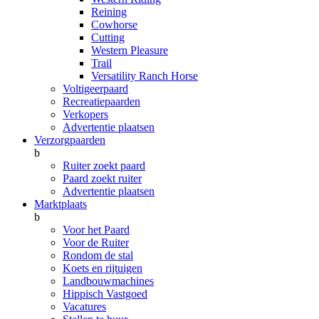
Reining
Cowhorse
Cutting
Western Pleasure
Trail
Versatility Ranch Horse
Voltigeerpaard
Recreatiepaarden
Verkopers
Advertentie plaatsen
Verzorgpaarden
b
Ruiter zoekt paard
Paard zoekt ruiter
Advertentie plaatsen
Marktplaats
b
Voor het Paard
Voor de Ruiter
Rondom de stal
Koets en rijtuigen
Landbouwmachines
Hippisch Vastgoed
Vacatures