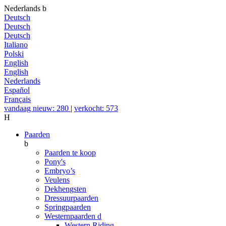
Nederlands
b
Deutsch
Deutsch
Deutsch
Italiano
Polski
English
English
Nederlands
Español
Français
vandaag nieuw: 280
|
verkocht: 573
H
Paarden
b
Paarden te koop
Pony's
Embryo’s
Veulens
Dekhengsten
Dressuurpaarden
Springpaarden
Westernpaarden
d
Western Riding