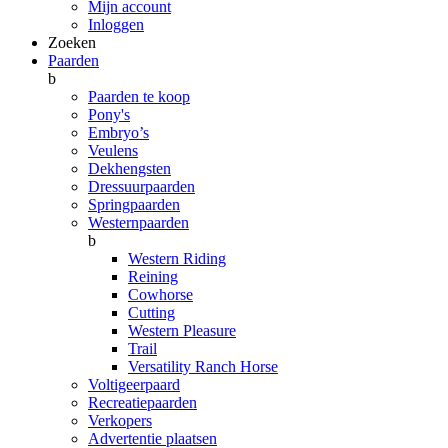
Mijn account
Inloggen
Zoeken
Paarden
b
Paarden te koop
Pony's
Embryo’s
Veulens
Dekhengsten
Dressuurpaarden
Springpaarden
Westernpaarden
b
Western Riding
Reining
Cowhorse
Cutting
Western Pleasure
Trail
Versatility Ranch Horse
Voltigeerpaard
Recreatiepaarden
Verkopers
Advertentie plaatsen