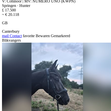
V: Cohinoor | MV: NUMERO UNO (KWPN)
Springen · Hunter
£ 17.500
~ € 20.118
GB
Canterbury
mail
Contact
favorite
Bewaren
Gemarkeerd
Blikvangers