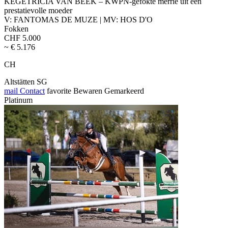
KEGETRICIA VAN BEEK – KWPN-gefokte merrie uit een
prestatievolle moeder
V: FANTOMAS DE MUZE | MV: HOS D'O
Fokken
CHF 5.000
~ € 5.176
CH
Altstätten SG
mail
Contact
favorite
Bewaren
Gemarkeerd
Platinum