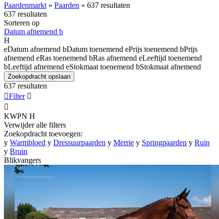
Paardenmarkt
»
Paarden
»
637 resultaten
637 resultaten
Sorteren op
Datum afnemend
b
H
e
Datum afnemend
b
Datum toenemend
e
Prijs toenemend
b
Prijs
afnemend
e
Ras toenemend
b
Ras afnemend
e
Leeftijd toenemend
b
Leeftijd afnemend
e
Stokmaat toenemend
b
Stokmaat afnemend
Zoekopdracht opslaan
637 resultaten

Filter


KWPN
H
Verwijder alle filters
Zoekopdracht toevoegen:
y
Warmbloed
y
Dressuurpaarden
y
Merrie
y
Springpaarden
y
Ruin
y
Bruin
Blikvangers