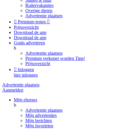
Stallen te huur
Ruitervakanties
Overige dieren
Advertentie plaatsen

Premium testen

Prijsoverzicht
Download de app
Download de app
Gratis adverteren
b
Advertentie plaatsen
Premium verkoper worden
Tipp!
Prijsoverzicht

Inloggen
hier inloggen
Advertentie plaatsen
Aanmelden
Mijn ehorses
b
Advertentie plaatsen
Mijn advertenties
Mijn berichten
Mijn favorieten