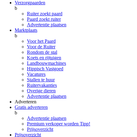
Verzorgpaarden
b
Ruiter zoekt paard
Paard zoekt ruiter
Advertentie plaatsen
Marktplaats
b
Voor het Paard
Voor de Ruiter
Rondom de stal
Koets en rijtuigen
Landbouwmachines
Hippisch Vastgoed
Vacatures
Stallen te huur
Ruitervakanties
Overige dieren
Advertentie plaatsen
Adverteren
Gratis adverteren
b
Advertentie plaatsen
Premium verkoper worden
Tipp!
Prijsoverzicht
Prijsoverzicht