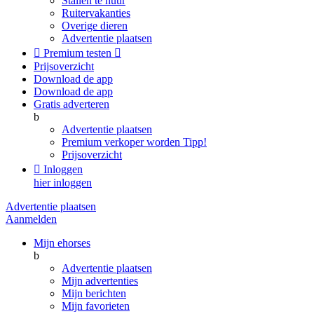
Stallen te huur
Ruitervakanties
Overige dieren
Advertentie plaatsen

Premium testen

Prijsoverzicht
Download de app
Download de app
Gratis adverteren
b
Advertentie plaatsen
Premium verkoper worden
Tipp!
Prijsoverzicht

Inloggen
hier inloggen
Advertentie plaatsen
Aanmelden
Mijn ehorses
b
Advertentie plaatsen
Mijn advertenties
Mijn berichten
Mijn favorieten