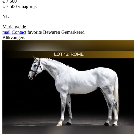
€ 7.500
€ 7.500 vraagprijs
NL
Mariënvelde
mail
Contact
favorite
Bewaren
Gemarkeerd
Blikvangers