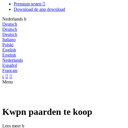
Premium testen

Download de app
download
Nederlands
b
Deutsch
Deutsch
Deutsch
Italiano
Polski
English
English
Nederlands
Español
Français
c


Menu
Kwpn paarden te koop
Lees meer
b