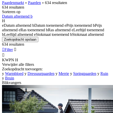
Paardenmarkt
»
Paarden
»
634 resultaten
634 resultaten
Sorteren op
Datum afnemend
b
H
e
Datum afnemend
b
Datum toenemend
e
Prijs toenemend
b
Prijs
afnemend
e
Ras toenemend
b
Ras afnemend
e
Leeftijd toenemend
b
Leeftijd afnemend
e
Stokmaat toenemend
b
Stokmaat afnemend
Zoekopdracht opslaan
634 resultaten

Filter


KWPN
H
Verwijder alle filters
Zoekopdracht toevoegen:
y
Warmbloed
y
Dressuurpaarden
y
Merrie
y
Springpaarden
y
Ruin
y
Bruin
Blikvangers