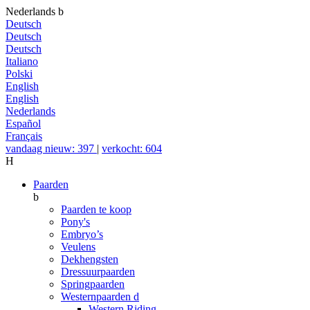
Nederlands
b
Deutsch
Deutsch
Deutsch
Italiano
Polski
English
English
Nederlands
Español
Français
vandaag nieuw: 397
|
verkocht: 604
H
Paarden
b
Paarden te koop
Pony's
Embryo’s
Veulens
Dekhengsten
Dressuurpaarden
Springpaarden
Westernpaarden
d
Western Riding