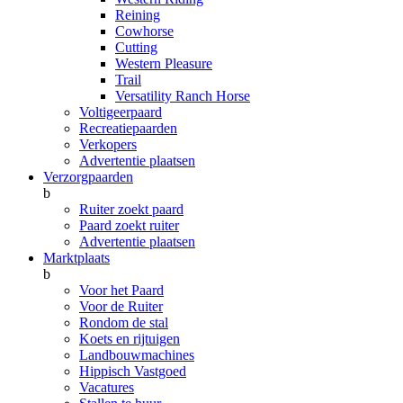
Reining
Cowhorse
Cutting
Western Pleasure
Trail
Versatility Ranch Horse
Voltigeerpaard
Recreatiepaarden
Verkopers
Advertentie plaatsen
Verzorgpaarden
b
Ruiter zoekt paard
Paard zoekt ruiter
Advertentie plaatsen
Marktplaats
b
Voor het Paard
Voor de Ruiter
Rondom de stal
Koets en rijtuigen
Landbouwmachines
Hippisch Vastgoed
Vacatures