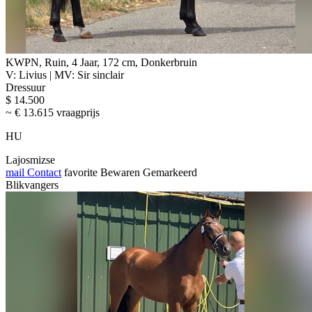
KWPN, Ruin, 4 Jaar, 172 cm, Donkerbruin
V: Livius | MV: Sir sinclair
Dressuur
$ 14.500
~ € 13.615 vraagprijs
HU
Lajosmizse
mail
Contact
favorite
Bewaren
Gemarkeerd
Blikvangers