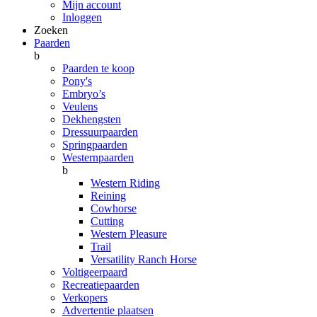
Mijn account
Inloggen
Zoeken
Paarden
b
Paarden te koop
Pony's
Embryo’s
Veulens
Dekhengsten
Dressuurpaarden
Springpaarden
Westernpaarden
b
Western Riding
Reining
Cowhorse
Cutting
Western Pleasure
Trail
Versatility Ranch Horse
Voltigeerpaard
Recreatiepaarden
Verkopers
Advertentie plaatsen