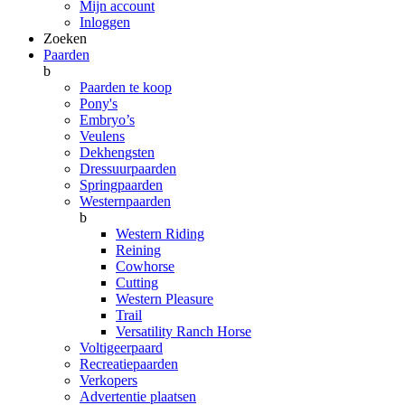
Mijn account
Inloggen
Zoeken
Paarden
b
Paarden te koop
Pony's
Embryo’s
Veulens
Dekhengsten
Dressuurpaarden
Springpaarden
Westernpaarden
b
Western Riding
Reining
Cowhorse
Cutting
Western Pleasure
Trail
Versatility Ranch Horse
Voltigeerpaard
Recreatiepaarden
Verkopers
Advertentie plaatsen