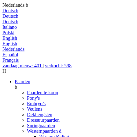
Nederlands
b
Deutsch
Deutsch
Deutsch
Italiano
Polski
English
English
Nederlands
Español
Français
vandaag nieuw: 401
|
verkocht: 598
H
Paarden
b
Paarden te koop
Pony's
Embryo’s
Veulens
Dekhengsten
Dressuurpaarden
Springpaarden
Westernpaarden
d
Western Riding