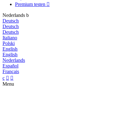
Premium testen

Nederlands
b
Deutsch
Deutsch
Deutsch
Italiano
Polski
English
English
Nederlands
Español
Français
c


Menu