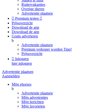
Stallen te huur
Ruitervakanties
Overige dieren
Advertentie plaatsen

Premium testen

Prijsoverzicht
Download de app
Download de app
Gratis adverteren
b
Advertentie plaatsen
Premium verkoper worden
Tipp!
Prijsoverzicht

Inloggen
hier inloggen
Advertentie plaatsen
Aanmelden
Mijn ehorses
b
Advertentie plaatsen
Mijn advertenties
Mijn berichten
Mijn favorieten