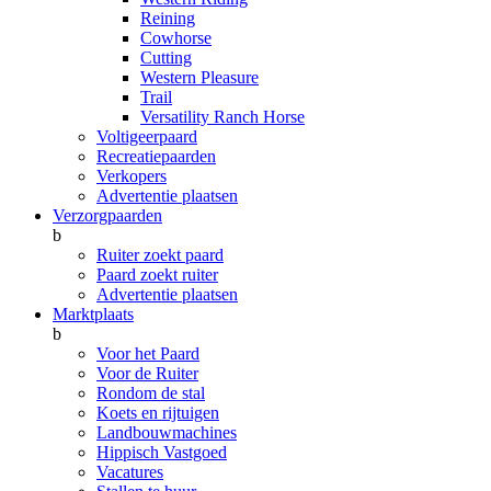
Reining
Cowhorse
Cutting
Western Pleasure
Trail
Versatility Ranch Horse
Voltigeerpaard
Recreatiepaarden
Verkopers
Advertentie plaatsen
Verzorgpaarden
b
Ruiter zoekt paard
Paard zoekt ruiter
Advertentie plaatsen
Marktplaats
b
Voor het Paard
Voor de Ruiter
Rondom de stal
Koets en rijtuigen
Landbouwmachines
Hippisch Vastgoed
Vacatures