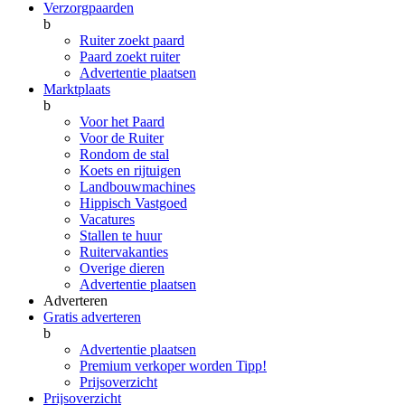
Verzorgpaarden
b
Ruiter zoekt paard
Paard zoekt ruiter
Advertentie plaatsen
Marktplaats
b
Voor het Paard
Voor de Ruiter
Rondom de stal
Koets en rijtuigen
Landbouwmachines
Hippisch Vastgoed
Vacatures
Stallen te huur
Ruitervakanties
Overige dieren
Advertentie plaatsen
Adverteren
Gratis adverteren
b
Advertentie plaatsen
Premium verkoper worden
Tipp!
Prijsoverzicht
Prijsoverzicht