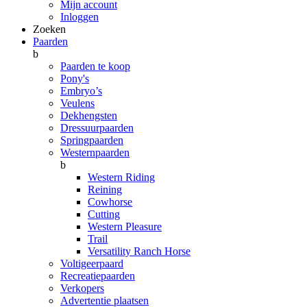
Mijn account
Inloggen
Zoeken
Paarden
b
Paarden te koop
Pony's
Embryo’s
Veulens
Dekhengsten
Dressuurpaarden
Springpaarden
Westernpaarden
b
Western Riding
Reining
Cowhorse
Cutting
Western Pleasure
Trail
Versatility Ranch Horse
Voltigeerpaard
Recreatiepaarden
Verkopers
Advertentie plaatsen