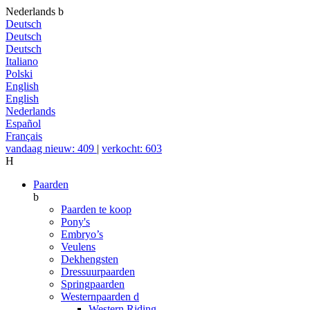
Nederlands
b
Deutsch
Deutsch
Deutsch
Italiano
Polski
English
English
Nederlands
Español
Français
vandaag nieuw: 409
|
verkocht: 603
H
Paarden
b
Paarden te koop
Pony's
Embryo’s
Veulens
Dekhengsten
Dressuurpaarden
Springpaarden
Westernpaarden
d
Western Riding