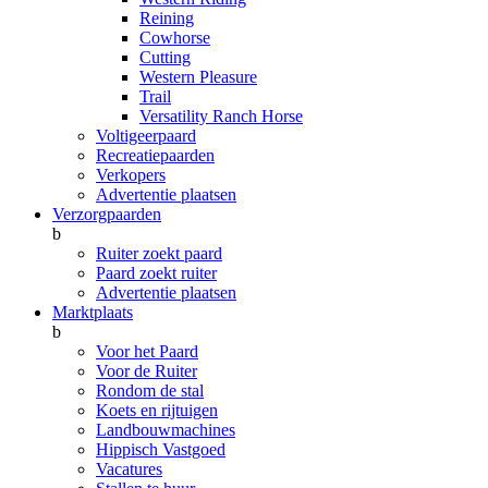
Reining
Cowhorse
Cutting
Western Pleasure
Trail
Versatility Ranch Horse
Voltigeerpaard
Recreatiepaarden
Verkopers
Advertentie plaatsen
Verzorgpaarden
b
Ruiter zoekt paard
Paard zoekt ruiter
Advertentie plaatsen
Marktplaats
b
Voor het Paard
Voor de Ruiter
Rondom de stal
Koets en rijtuigen
Landbouwmachines
Hippisch Vastgoed
Vacatures