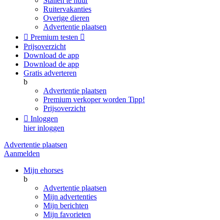
Stallen te huur
Ruitervakanties
Overige dieren
Advertentie plaatsen

Premium testen

Prijsoverzicht
Download de app
Download de app
Gratis adverteren
b
Advertentie plaatsen
Premium verkoper worden
Tipp!
Prijsoverzicht

Inloggen
hier inloggen
Advertentie plaatsen
Aanmelden
Mijn ehorses
b
Advertentie plaatsen
Mijn advertenties
Mijn berichten
Mijn favorieten