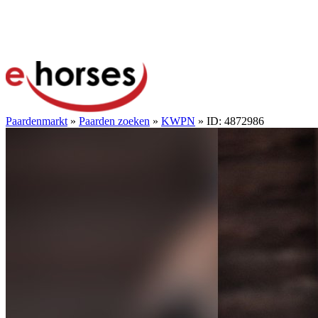
Paardenmarkt
»
Paarden zoeken
»
KWPN
» ID: 4872986