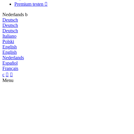
Premium testen

Nederlands
b
Deutsch
Deutsch
Deutsch
Italiano
Polski
English
English
Nederlands
Español
Français
c


Menu