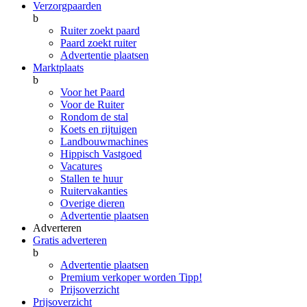
Verzorgpaarden
b
Ruiter zoekt paard
Paard zoekt ruiter
Advertentie plaatsen
Marktplaats
b
Voor het Paard
Voor de Ruiter
Rondom de stal
Koets en rijtuigen
Landbouwmachines
Hippisch Vastgoed
Vacatures
Stallen te huur
Ruitervakanties
Overige dieren
Advertentie plaatsen
Adverteren
Gratis adverteren
b
Advertentie plaatsen
Premium verkoper worden
Tipp!
Prijsoverzicht
Prijsoverzicht