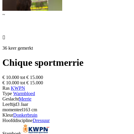
~

36 keer gemerkt
Chique sportmerrie
€ 10.000 tot € 15.000
€ 10.000 tot € 15.000
Ras
KWPN
Type
Warmbloed
Geslacht
Merrie
Leeftijd
3 Jaar
momenteel
163 cm
Kleur
Donkerbruin
Hoofddiscipline
Dressuur
Stamboek