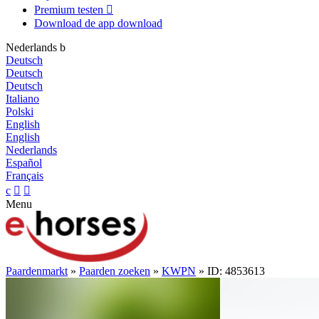
Premium testen

Download de app
download
Nederlands
b
Deutsch
Deutsch
Deutsch
Italiano
Polski
English
English
Nederlands
Español
Français
c


Menu
Paardenmarkt
»
Paarden zoeken
»
KWPN
» ID: 4853613