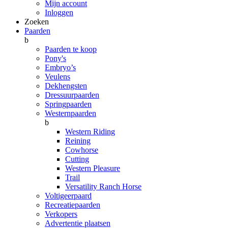
Mijn account
Inloggen
Zoeken
Paarden
b
Paarden te koop
Pony's
Embryo’s
Veulens
Dekhengsten
Dressuurpaarden
Springpaarden
Westernpaarden
b
Western Riding
Reining
Cowhorse
Cutting
Western Pleasure
Trail
Versatility Ranch Horse
Voltigeerpaard
Recreatiepaarden
Verkopers
Advertentie plaatsen