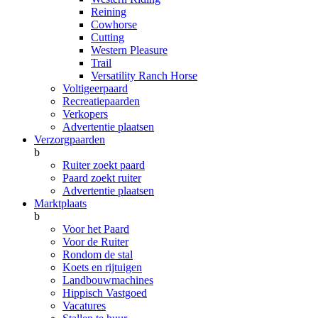
Reining
Cowhorse
Cutting
Western Pleasure
Trail
Versatility Ranch Horse
Voltigeerpaard
Recreatiepaarden
Verkopers
Advertentie plaatsen
Verzorgpaarden
b
Ruiter zoekt paard
Paard zoekt ruiter
Advertentie plaatsen
Marktplaats
b
Voor het Paard
Voor de Ruiter
Rondom de stal
Koets en rijtuigen
Landbouwmachines
Hippisch Vastgoed
Vacatures