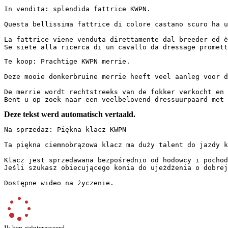
In vendita: splendida fattrice KWPN.

Questa bellissima fattrice di colore castano scuro ha u
La fattrice viene venduta direttamente dal breeder ed è
Se siete alla ricerca di un cavallo da dressage promett
Te koop: Prachtige KWPN merrie.

Deze mooie donkerbruine merrie heeft veel aanleg voor d
De merrie wordt rechtstreeks van de fokker verkocht en 
Bent u op zoek naar een veelbelovend dressuurpaard met 
Deze tekst werd automatisch vertaald.
Na sprzedaż: Piękna klacz KWPN

Ta piękna ciemnobrązowa klacz ma duży talent do jazdy k
Klacz jest sprzedawana bezpośrednio od hodowcy i pochod
Jeśli szukasz obiecującego konia do ujeżdżenia o dobrej 
Dostępne wideo na życzenie.