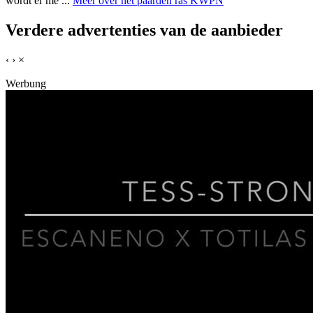
wordt er me ...
Meer over het paarden ras KWPN
Verdere advertenties van de aanbieder
‹
›
×
Werbung