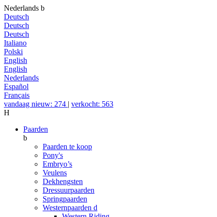
Nederlands
b
Deutsch
Deutsch
Deutsch
Italiano
Polski
English
English
Nederlands
Español
Français
vandaag nieuw: 274
|
verkocht: 563
H
Paarden
b
Paarden te koop
Pony's
Embryo’s
Veulens
Dekhengsten
Dressuurpaarden
Springpaarden
Westernpaarden
d
Western Riding