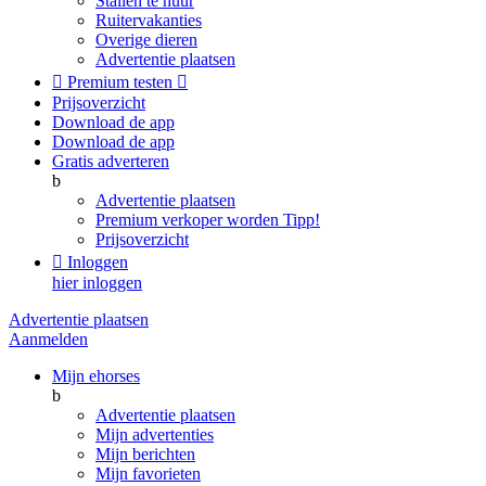
Stallen te huur
Ruitervakanties
Overige dieren
Advertentie plaatsen

Premium testen

Prijsoverzicht
Download de app
Download de app
Gratis adverteren
b
Advertentie plaatsen
Premium verkoper worden
Tipp!
Prijsoverzicht

Inloggen
hier inloggen
Advertentie plaatsen
Aanmelden
Mijn ehorses
b
Advertentie plaatsen
Mijn advertenties
Mijn berichten
Mijn favorieten