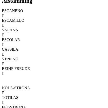
Afstamming
ESCANENO

ESCAMILLO

VALANA

ESCOLAR

CASSILA

VENENO

REINE FREUDE

NOLA-STRONA

TOTILAS

FEE-STRONA