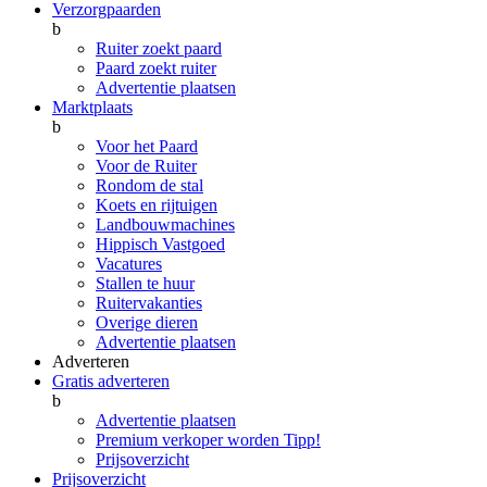
Verzorgpaarden
b
Ruiter zoekt paard
Paard zoekt ruiter
Advertentie plaatsen
Marktplaats
b
Voor het Paard
Voor de Ruiter
Rondom de stal
Koets en rijtuigen
Landbouwmachines
Hippisch Vastgoed
Vacatures
Stallen te huur
Ruitervakanties
Overige dieren
Advertentie plaatsen
Adverteren
Gratis adverteren
b
Advertentie plaatsen
Premium verkoper worden
Tipp!
Prijsoverzicht
Prijsoverzicht