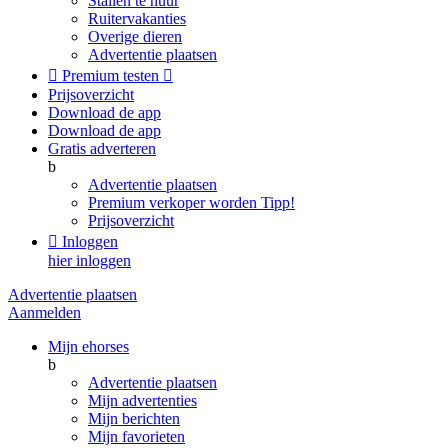
Stallen te huur
Ruitervakanties
Overige dieren
Advertentie plaatsen

Premium testen

Prijsoverzicht
Download de app
Download de app
Gratis adverteren
b
Advertentie plaatsen
Premium verkoper worden
Tipp!
Prijsoverzicht

Inloggen
hier inloggen
Advertentie plaatsen
Aanmelden
Mijn ehorses
b
Advertentie plaatsen
Mijn advertenties
Mijn berichten
Mijn favorieten