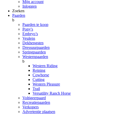
Mijn account
Inloggen
Zoeken
Paarden
b
Paarden te koop
Pony's
Embryo’s
Veulens
Dekhengsten
Dressuurpaarden
Springpaarden
Westernpaarden
b
Western Riding
Reining
Cowhorse
Cutting
Western Pleasure
Trail
Versatility Ranch Horse
Voltigeerpaard
Recreatiepaarden
Verkopers
Advertentie plaatsen