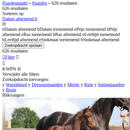
Paardenmarkt
»
Paarden
»
626 resultaten
626 resultaten
Sorteren op
Datum afnemend
b
H
e
Datum afnemend
b
Datum toenemend
e
Prijs toenemend
b
Prijs
afnemend
e
Ras toenemend
b
Ras afnemend
e
Leeftijd toenemend
b
Leeftijd afnemend
e
Stokmaat toenemend
b
Stokmaat afnemend
Zoekopdracht opslaan
626 resultaten

Filter


KWPN
H
Verwijder alle filters
Zoekopdracht toevoegen:
y
Warmbloed
y
Dressuurpaarden
y
Merrie
y
Ruin
y
Springpaarden
y
Bruin
Blikvangers