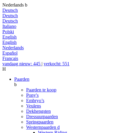
Nederlands
b
Deutsch
Deutsch
Deutsch
Italiano
Polski
English
English
Nederlands
Español
Français
vandaag nieuw: 445
|
verkocht: 551
H
Paarden
b
Paarden te koop
Pony's
Embryo’s
Veulens
Dekhengsten
Dressuurpaarden
Springpaarden
Westernpaarden
d
Western Riding