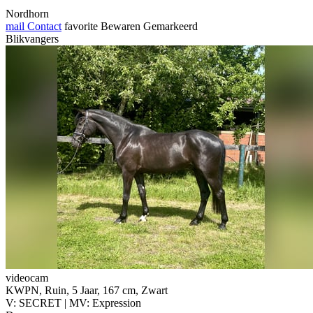
Nordhorn
mail
Contact
favorite
Bewaren
Gemarkeerd
Blikvangers
videocam
KWPN, Ruin, 5 Jaar, 167 cm, Zwart
V: SECRET | MV: Expression