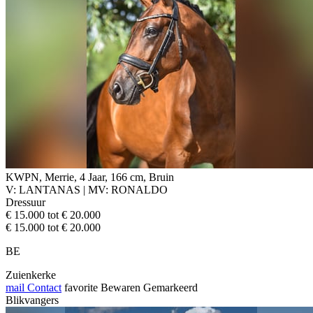
KWPN, Merrie, 4 Jaar, 166 cm, Bruin
V: LANTANAS | MV: RONALDO
Dressuur
€ 15.000 tot € 20.000
€ 15.000 tot € 20.000
BE
Zuienkerke
mail
Contact
favorite
Bewaren
Gemarkeerd
Blikvangers