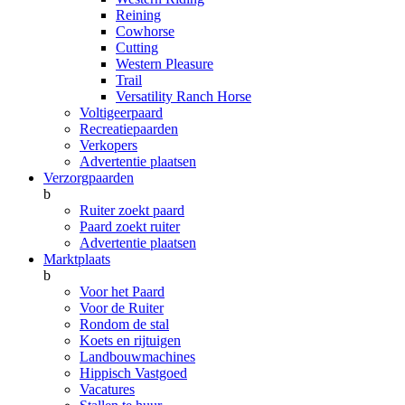
Reining
Cowhorse
Cutting
Western Pleasure
Trail
Versatility Ranch Horse
Voltigeerpaard
Recreatiepaarden
Verkopers
Advertentie plaatsen
Verzorgpaarden
b
Ruiter zoekt paard
Paard zoekt ruiter
Advertentie plaatsen
Marktplaats
b
Voor het Paard
Voor de Ruiter
Rondom de stal
Koets en rijtuigen
Landbouwmachines
Hippisch Vastgoed
Vacatures