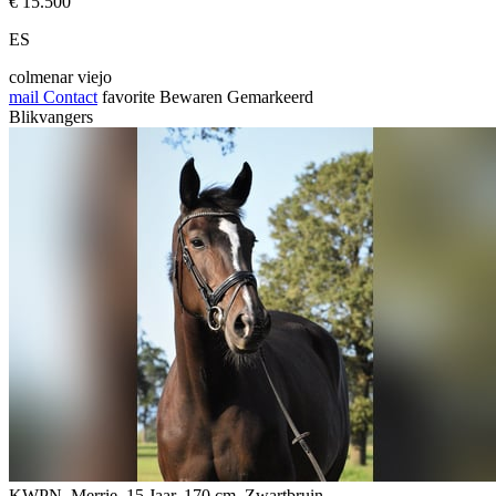
€ 15.500
ES
colmenar viejo
mail
Contact
favorite
Bewaren
Gemarkeerd
Blikvangers
KWPN, Merrie, 15 Jaar, 170 cm, Zwartbruin