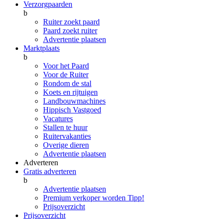
Verzorgpaarden
b
Ruiter zoekt paard
Paard zoekt ruiter
Advertentie plaatsen
Marktplaats
b
Voor het Paard
Voor de Ruiter
Rondom de stal
Koets en rijtuigen
Landbouwmachines
Hippisch Vastgoed
Vacatures
Stallen te huur
Ruitervakanties
Overige dieren
Advertentie plaatsen
Adverteren
Gratis adverteren
b
Advertentie plaatsen
Premium verkoper worden
Tipp!
Prijsoverzicht
Prijsoverzicht