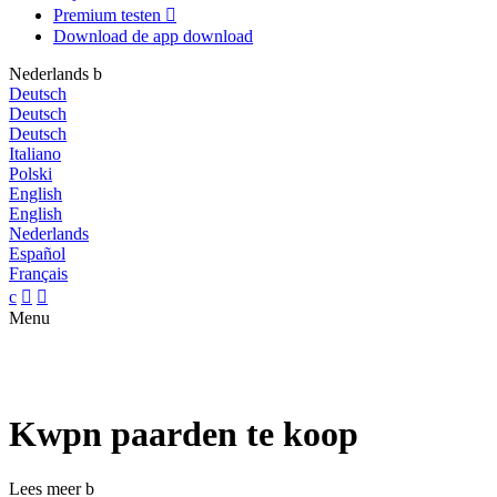
Premium testen

Download de app
download
Nederlands
b
Deutsch
Deutsch
Deutsch
Italiano
Polski
English
English
Nederlands
Español
Français
c


Menu
Kwpn paarden te koop
Lees meer
b