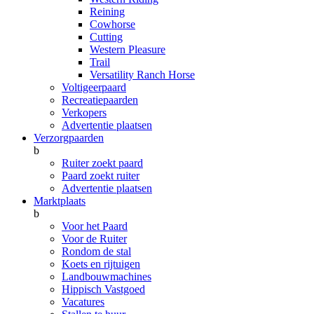
Reining
Cowhorse
Cutting
Western Pleasure
Trail
Versatility Ranch Horse
Voltigeerpaard
Recreatiepaarden
Verkopers
Advertentie plaatsen
Verzorgpaarden
b
Ruiter zoekt paard
Paard zoekt ruiter
Advertentie plaatsen
Marktplaats
b
Voor het Paard
Voor de Ruiter
Rondom de stal
Koets en rijtuigen
Landbouwmachines
Hippisch Vastgoed
Vacatures