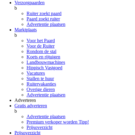
Verzorgpaarden
b
Ruiter zoekt paard
Paard zoekt ruiter
Advertentie plaatsen
Marktplaats
b
Voor het Paard
Voor de Ruiter
Rondom de stal
Koets en rijtuigen
Landbouwmachines
Hippisch Vastgoed
Vacatures
Stallen te huur
Ruitervakanties
Overige dieren
Advertentie plaatsen
Adverteren
Gratis adverteren
b
Advertentie plaatsen
Premium verkoper worden
Tipp!
Prijsoverzicht
Prijsoverzicht