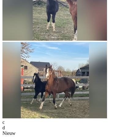
c
d
Nieuw