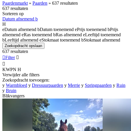
Paardenmarkt
»
Paarden
»
637 resultaten
637 resultaten
Sorteren op
Datum afnemend
b
H
e
Datum afnemend
b
Datum toenemend
e
Prijs toenemend
b
Prijs
afnemend
e
Ras toenemend
b
Ras afnemend
e
Leeftijd toenemend
b
Leeftijd afnemend
e
Stokmaat toenemend
b
Stokmaat afnemend
Zoekopdracht opslaan
637 resultaten

Filter


KWPN
H
Verwijder alle filters
Zoekopdracht toevoegen:
y
Warmbloed
y
Dressuurpaarden
y
Merrie
y
Springpaarden
y
Ruin
y
Bruin
Blikvangers