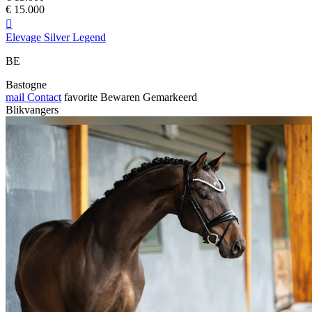
€ 15.000

Elevage Silver Legend
BE
Bastogne
mail
Contact
favorite
Bewaren
Gemarkeerd
Blikvangers