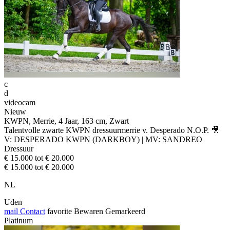
c
d
videocam
Nieuw
KWPN, Merrie, 4 Jaar, 163 cm, Zwart
Talentvolle zwarte KWPN dressuurmerrie v. Desperado N.O.P. 🎥
V: DESPERADO KWPN (DARKBOY) | MV: SANDREO
Dressuur
€ 15.000 tot € 20.000
€ 15.000 tot € 20.000
NL
Uden
mail
Contact
favorite
Bewaren
Gemarkeerd
Platinum