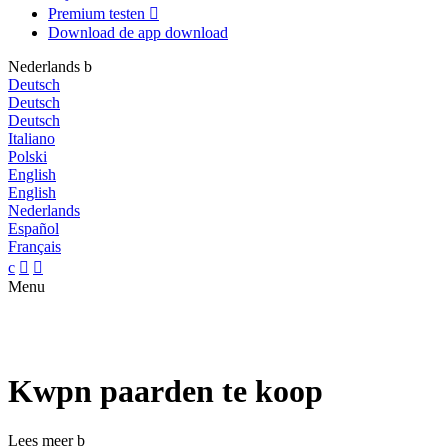
Premium testen

Download de app
download
Nederlands
b
Deutsch
Deutsch
Deutsch
Italiano
Polski
English
English
Nederlands
Español
Français
c


Menu
Kwpn paarden te koop
Lees meer
b