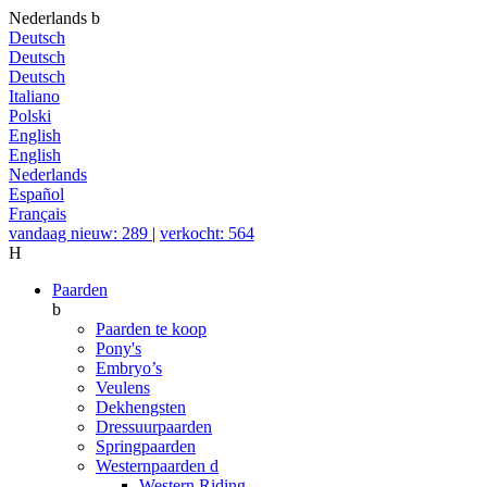
Nederlands
b
Deutsch
Deutsch
Deutsch
Italiano
Polski
English
English
Nederlands
Español
Français
vandaag nieuw: 289
|
verkocht: 564
H
Paarden
b
Paarden te koop
Pony's
Embryo’s
Veulens
Dekhengsten
Dressuurpaarden
Springpaarden
Westernpaarden
d
Western Riding