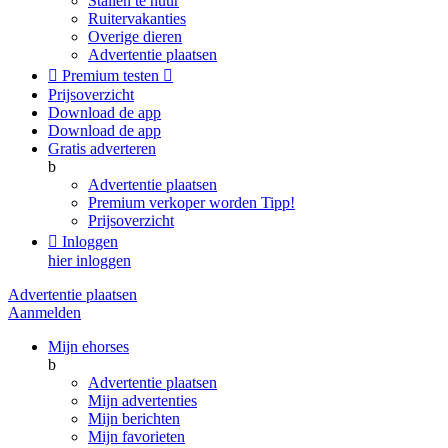
Stallen te huur
Ruitervakanties
Overige dieren
Advertentie plaatsen

Premium testen

Prijsoverzicht
Download de app
Download de app
Gratis adverteren
b
Advertentie plaatsen
Premium verkoper worden
Tipp!
Prijsoverzicht

Inloggen
hier inloggen
Advertentie plaatsen
Aanmelden
Mijn ehorses
b
Advertentie plaatsen
Mijn advertenties
Mijn berichten
Mijn favorieten