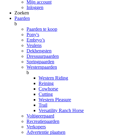
Mijn account
Inloggen
Zoeken
Paarden
b
Paarden te koop
Pony's
Embryo’s
Veulens
Dekhengsten
Dressuurpaarden
Springpaarden
Westernpaarden
b
Western Riding
Reining
Cowhorse
Cutting
Western Pleasure
Trail
Versatility Ranch Horse
Voltigeerpaard
Recreatiepaarden
Verkopers
Advertentie plaatsen