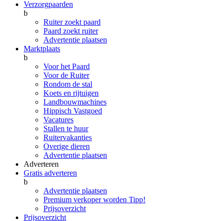
Verzorgpaarden
b
Ruiter zoekt paard
Paard zoekt ruiter
Advertentie plaatsen
Marktplaats
b
Voor het Paard
Voor de Ruiter
Rondom de stal
Koets en rijtuigen
Landbouwmachines
Hippisch Vastgoed
Vacatures
Stallen te huur
Ruitervakanties
Overige dieren
Advertentie plaatsen
Adverteren
Gratis adverteren
b
Advertentie plaatsen
Premium verkoper worden
Tipp!
Prijsoverzicht
Prijsoverzicht