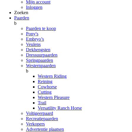
Mijn account
Inloggen
Zoeken
Paarden
b
Paarden te koop
Pony's
Embryo’s
Veulens
Dekhengsten
Dressuurpaarden
Springpaarden
Westernpaarden
b
Western Riding
Reining
Cowhorse
Cutting
Western Pleasure
Trail
Versatility Ranch Horse
Voltigeerpaard
Recreatiepaarden
Verkopers
Advertentie plaatsen