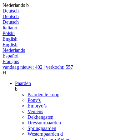
Nederlands
b
Deutsch
Deutsch
Deutsch
Italiano
Polski
English
English
Nederlands
Español
Français
vandaag nieuw: 402
|
verkocht: 557
H
Paarden
b
Paarden te koop
Pony's
Embryo’s
Veulens
Dekhengsten
Dressuurpaarden
Springpaarden
Westernpaarden
d
Western Riding