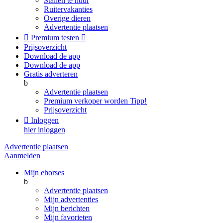
Stallen te huur
Ruitervakanties
Overige dieren
Advertentie plaatsen

Premium testen

Prijsoverzicht
Download de app
Download de app
Gratis adverteren
b
Advertentie plaatsen
Premium verkoper worden
Tipp!
Prijsoverzicht

Inloggen
hier inloggen
Advertentie plaatsen
Aanmelden
Mijn ehorses
b
Advertentie plaatsen
Mijn advertenties
Mijn berichten
Mijn favorieten