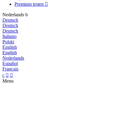
Premium testen

Nederlands
b
Deutsch
Deutsch
Deutsch
Italiano
Polski
English
English
Nederlands
Español
Français
c


Menu