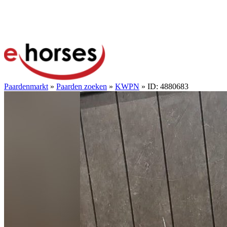
Paardenmarkt
»
Paarden zoeken
»
KWPN
» ID: 4880683