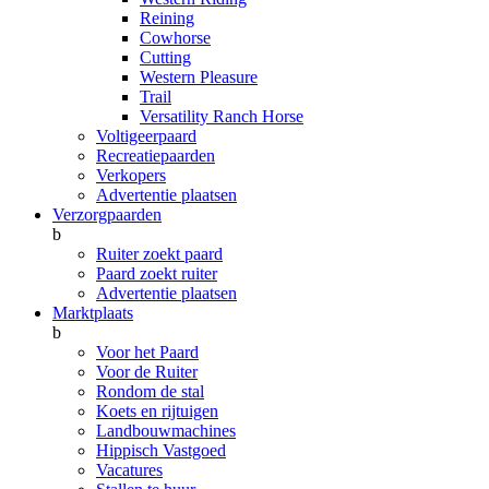
Reining
Cowhorse
Cutting
Western Pleasure
Trail
Versatility Ranch Horse
Voltigeerpaard
Recreatiepaarden
Verkopers
Advertentie plaatsen
Verzorgpaarden
b
Ruiter zoekt paard
Paard zoekt ruiter
Advertentie plaatsen
Marktplaats
b
Voor het Paard
Voor de Ruiter
Rondom de stal
Koets en rijtuigen
Landbouwmachines
Hippisch Vastgoed
Vacatures