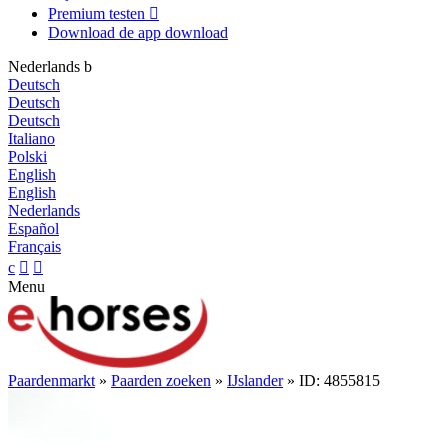
Premium testen

Download de app
download
Nederlands
b
Deutsch
Deutsch
Deutsch
Italiano
Polski
English
English
Nederlands
Español
Français
c


Menu
Paardenmarkt
»
Paarden zoeken
»
IJslander
» ID: 4855815