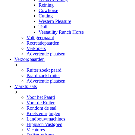
Reining
Cowhorse
Cutting
Western Pleasure
Trail
Versatility Ranch Horse
Voltigeerpaard
Recreatiepaarden
Verkopers
Advertentie plaatsen
Verzorgpaarden
b
Ruiter zoekt paard
Paard zoekt ruiter
Advertentie plaatsen
Marktplaats
b
Voor het Paard
Voor de Ruiter
Rondom de stal
Koets en rijtuigen
Landbouwmachines
Hippisch Vastgoed
Vacatures