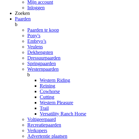
Mijn account
Inloggen
Zoeken
Paarden
b
Paarden te koop
Pony's
Embryo’s
Veulens
Dekhengsten
Dressuurpaarden
Springpaarden
Westernpaarden
b
Western Riding
Reining
Cowhorse
Cutting
Western Pleasure
Trail
Versatility Ranch Horse
Voltigeerpaard
Recreatiepaarden
Verkopers
Advertentie plaatsen