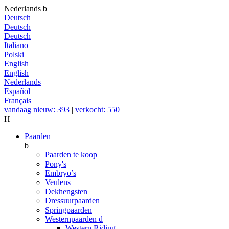
Nederlands
b
Deutsch
Deutsch
Deutsch
Italiano
Polski
English
English
Nederlands
Español
Français
vandaag nieuw: 393
|
verkocht: 550
H
Paarden
b
Paarden te koop
Pony's
Embryo’s
Veulens
Dekhengsten
Dressuurpaarden
Springpaarden
Westernpaarden
d
Western Riding