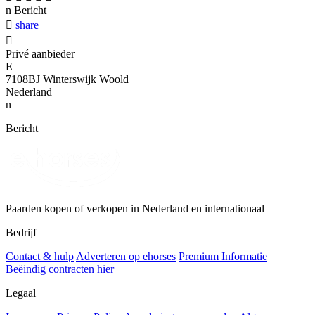
n
Bericht

share

Privé aanbieder
E
7108BJ Winterswijk Woold
Nederland
n
Bericht
Paarden kopen of verkopen in Nederland en internationaal
Bedrijf
Contact & hulp
Adverteren op ehorses
Premium Informatie
Beëindig contracten hier
Legaal