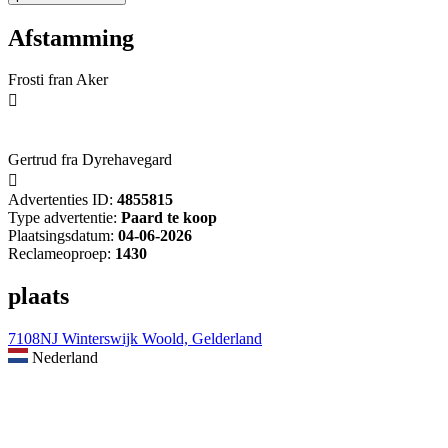
Afstamming
Frosti fran Aker

Gertrud fra Dyrehavegard

Advertenties ID:
4855815
Type advertentie:
Paard te koop
Plaatsingsdatum:
04-06-2026
Reclameoproep:
1430
plaats
7108NJ Winterswijk Woold, Gelderland
Nederland