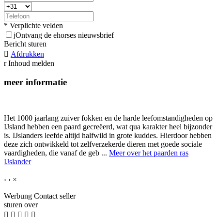
* Verplichte velden
j
Ontvang de ehorses nieuwsbrief
Bericht sturen

Afdrukken
r
Inhoud melden
meer informatie
Het 1000 jaarlang zuiver fokken en de harde leefomstandigheden op
IJsland hebben een paard gecreëerd, wat qua karakter heel bijzonder
is. IJslanders leefde altijd halfwild in grote kuddes. Hierdoor hebben
deze zich ontwikkeld tot zelfverzekerde dieren met goede sociale
vaardigheden, die vanaf de geb ...
Meer over het paarden ras
IJslander
‹
›
×
Werbung
Contact seller
sturen over




