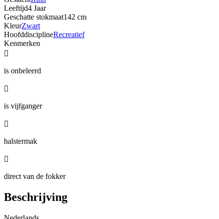
Leeftijd
4 Jaar
Geschatte stokmaat
142 cm
Kleur
Zwart
Hoofddiscipline
Recreatief
Kenmerken

is onbeleerd

is vijfganger

halstermak

direct van de fokker
Beschrijving
Nederlands