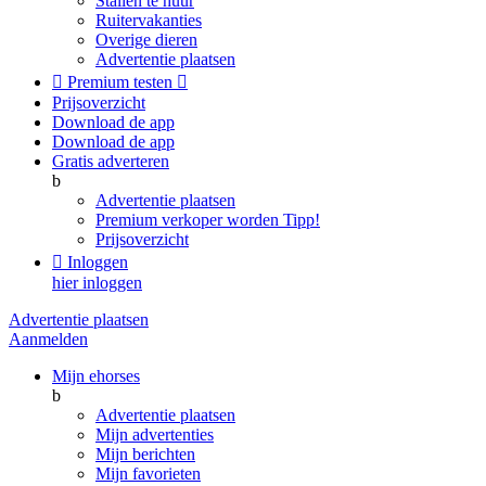
Stallen te huur
Ruitervakanties
Overige dieren
Advertentie plaatsen

Premium testen

Prijsoverzicht
Download de app
Download de app
Gratis adverteren
b
Advertentie plaatsen
Premium verkoper worden
Tipp!
Prijsoverzicht

Inloggen
hier inloggen
Advertentie plaatsen
Aanmelden
Mijn ehorses
b
Advertentie plaatsen
Mijn advertenties
Mijn berichten
Mijn favorieten