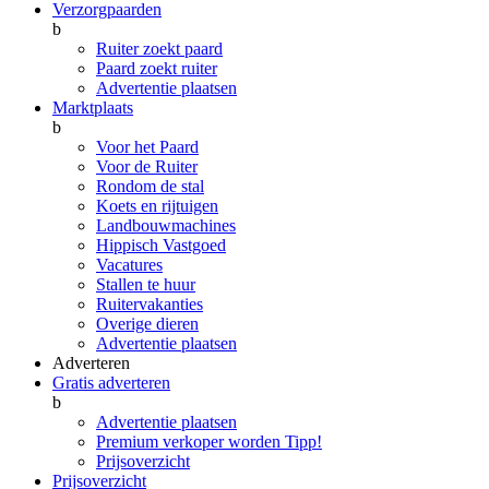
Verzorgpaarden
b
Ruiter zoekt paard
Paard zoekt ruiter
Advertentie plaatsen
Marktplaats
b
Voor het Paard
Voor de Ruiter
Rondom de stal
Koets en rijtuigen
Landbouwmachines
Hippisch Vastgoed
Vacatures
Stallen te huur
Ruitervakanties
Overige dieren
Advertentie plaatsen
Adverteren
Gratis adverteren
b
Advertentie plaatsen
Premium verkoper worden
Tipp!
Prijsoverzicht
Prijsoverzicht