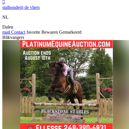

stalhouderij de vliers
NL
Dalen
mail
Contact
favorite
Bewaren
Gemarkeerd
Blikvangers