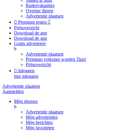
Stallen te huur
Ruitervakanties
Overige dieren
Advertentie plaatsen

Premium testen

Prijsoverzicht
Download de app
Download de app
Gratis adverteren
b
Advertentie plaatsen
Premium verkoper worden
Tipp!
Prijsoverzicht

Inloggen
hier inloggen
Advertentie plaatsen
Aanmelden
Mijn ehorses
b
Advertentie plaatsen
Mijn advertenties
Mijn berichten
Mijn favorieten