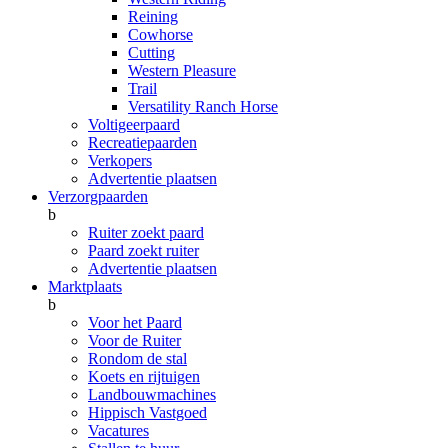
Reining
Cowhorse
Cutting
Western Pleasure
Trail
Versatility Ranch Horse
Voltigeerpaard
Recreatiepaarden
Verkopers
Advertentie plaatsen
Verzorgpaarden
b
Ruiter zoekt paard
Paard zoekt ruiter
Advertentie plaatsen
Marktplaats
b
Voor het Paard
Voor de Ruiter
Rondom de stal
Koets en rijtuigen
Landbouwmachines
Hippisch Vastgoed
Vacatures