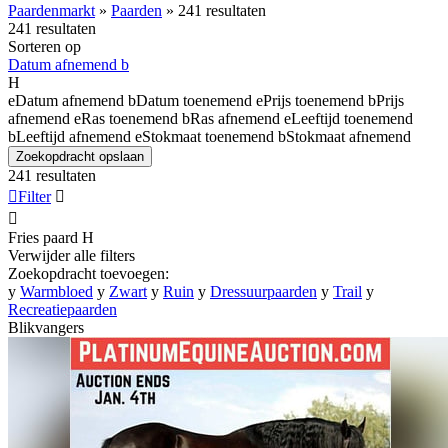
Paardenmarkt
»
Paarden
»
241 resultaten
241 resultaten
Sorteren op
Datum afnemend
b
H
e
Datum afnemend
b
Datum toenemend
e
Prijs toenemend
b
Prijs
afnemend
e
Ras toenemend
b
Ras afnemend
e
Leeftijd toenemend
b
Leeftijd afnemend
e
Stokmaat toenemend
b
Stokmaat afnemend
Zoekopdracht opslaan
241 resultaten

Filter


Fries paard
H
Verwijder alle filters
Zoekopdracht toevoegen:
y
Warmbloed
y
Zwart
y
Ruin
y
Dressuurpaarden
y
Trail
y
Recreatiepaarden
Blikvangers