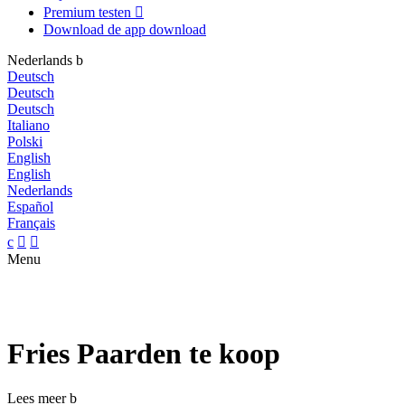
Premium testen

Download de app
download
Nederlands
b
Deutsch
Deutsch
Deutsch
Italiano
Polski
English
English
Nederlands
Español
Français
c


Menu
Fries Paarden te koop
Lees meer
b