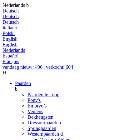
Nederlands
b
Deutsch
Deutsch
Deutsch
Italiano
Polski
English
English
Nederlands
Español
Français
vandaag nieuw: 406
|
verkocht: 604
H
Paarden
b
Paarden te koop
Pony's
Embryo’s
Veulens
Dekhengsten
Dressuurpaarden
Springpaarden
Westernpaarden
d
Western Riding