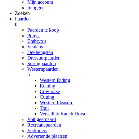
Mijn account
Inloggen
Zoeken
Paarden
b
Paarden te koop
Pony's
Embryo’s
Veulens
Dekhengsten
Dressuurpaarden
Springpaarden
Westernpaarden
b
Western Riding
Reining
Cowhorse
Cutting
Western Pleasure
Trail
Versatility Ranch Horse
Voltigeerpaard
Recreatiepaarden
Verkopers
Advertentie plaatsen