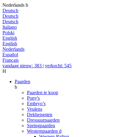
Nederlands
b
Deutsch
Deutsch
Deutsch
Italiano
Polski
English
English
Nederlands
Español
Français
vandaag nieuw: 383
|
verkocht: 545
H
Paarden
b
Paarden te koop
Pony's
Embryo’s
Veulens
Dekhengsten
Dressuurpaarden
Springpaarden
Westernpaarden
d
Western Riding