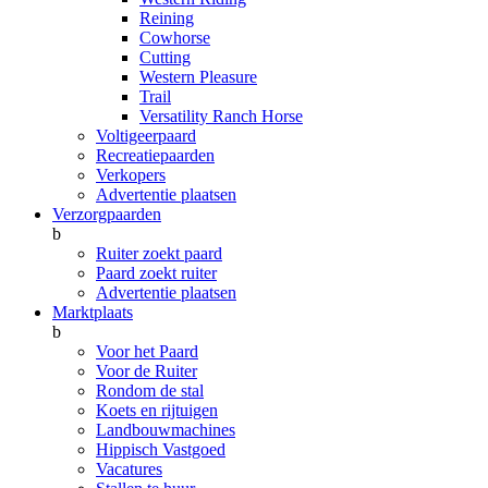
Reining
Cowhorse
Cutting
Western Pleasure
Trail
Versatility Ranch Horse
Voltigeerpaard
Recreatiepaarden
Verkopers
Advertentie plaatsen
Verzorgpaarden
b
Ruiter zoekt paard
Paard zoekt ruiter
Advertentie plaatsen
Marktplaats
b
Voor het Paard
Voor de Ruiter
Rondom de stal
Koets en rijtuigen
Landbouwmachines
Hippisch Vastgoed
Vacatures