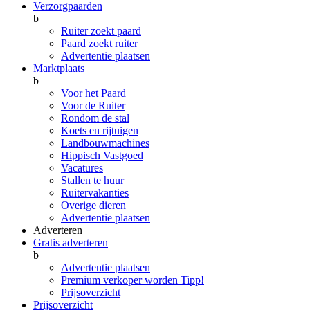
Verzorgpaarden
b
Ruiter zoekt paard
Paard zoekt ruiter
Advertentie plaatsen
Marktplaats
b
Voor het Paard
Voor de Ruiter
Rondom de stal
Koets en rijtuigen
Landbouwmachines
Hippisch Vastgoed
Vacatures
Stallen te huur
Ruitervakanties
Overige dieren
Advertentie plaatsen
Adverteren
Gratis adverteren
b
Advertentie plaatsen
Premium verkoper worden
Tipp!
Prijsoverzicht
Prijsoverzicht