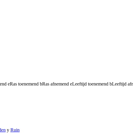
mend
e
Ras toenemend
b
Ras afnemend
e
Leeftijd toenemend
b
Leeftijd a
den
y
Ruin