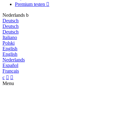
Premium testen

Nederlands
b
Deutsch
Deutsch
Deutsch
Italiano
Polski
English
English
Nederlands
Español
Français
c


Menu