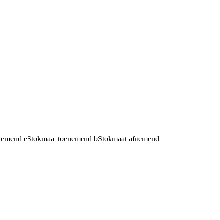
fnemend
e
Stokmaat toenemend
b
Stokmaat afnemend