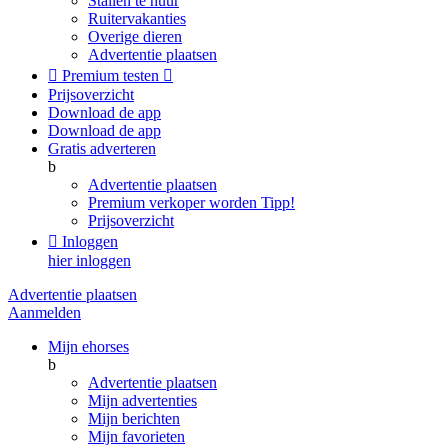
Stallen te huur
Ruitervakanties
Overige dieren
Advertentie plaatsen

Premium testen

Prijsoverzicht
Download de app
Download de app
Gratis adverteren
b
Advertentie plaatsen
Premium verkoper worden
Tipp!
Prijsoverzicht

Inloggen
hier inloggen
Advertentie plaatsen
Aanmelden
Mijn ehorses
b
Advertentie plaatsen
Mijn advertenties
Mijn berichten
Mijn favorieten