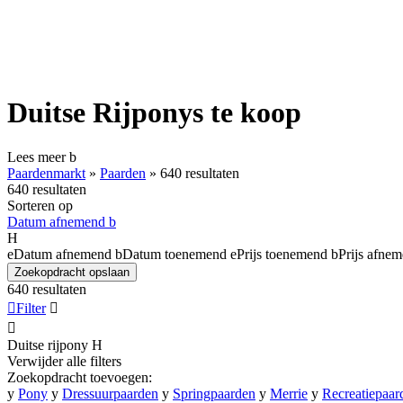
Duitse Rijponys te koop
Lees meer
b
Paardenmarkt
»
Paarden
»
640 resultaten
640 resultaten
Sorteren op
Datum afnemend
b
H
e
Datum afnemend
b
Datum toenemend
e
Prijs toenemend
b
Prijs afne
Zoekopdracht opslaan
640 resultaten

Filter


Duitse rijpony
H
Verwijder alle filters
Zoekopdracht toevoegen:
y
Pony
y
Dressuurpaarden
y
Springpaarden
y
Merrie
y
Recreatiepaar