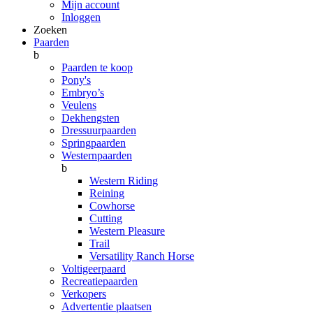
Mijn account
Inloggen
Zoeken
Paarden
b
Paarden te koop
Pony's
Embryo’s
Veulens
Dekhengsten
Dressuurpaarden
Springpaarden
Westernpaarden
b
Western Riding
Reining
Cowhorse
Cutting
Western Pleasure
Trail
Versatility Ranch Horse
Voltigeerpaard
Recreatiepaarden
Verkopers
Advertentie plaatsen