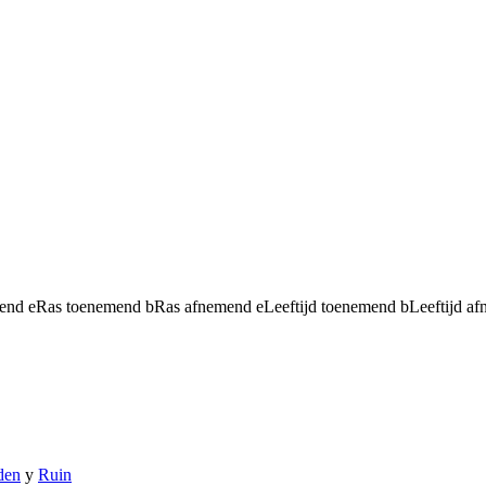
mend
e
Ras toenemend
b
Ras afnemend
e
Leeftijd toenemend
b
Leeftijd a
den
y
Ruin