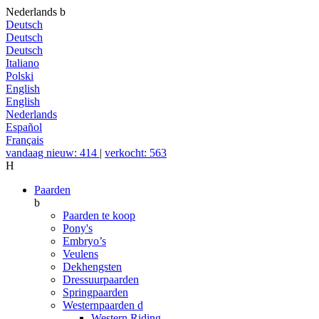
Nederlands
b
Deutsch
Deutsch
Deutsch
Italiano
Polski
English
English
Nederlands
Español
Français
vandaag nieuw: 414
|
verkocht: 563
H
Paarden
b
Paarden te koop
Pony's
Embryo’s
Veulens
Dekhengsten
Dressuurpaarden
Springpaarden
Westernpaarden
d
Western Riding