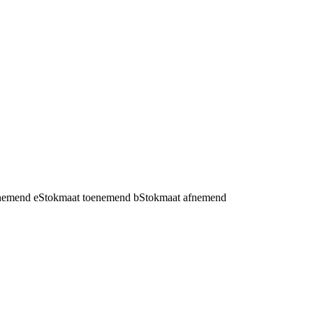
fnemend
e
Stokmaat toenemend
b
Stokmaat afnemend