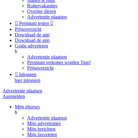
Stallen te huur
Ruitervakanties
Overige dieren
Advertentie plaatsen

Premium testen

Prijsoverzicht
Download de app
Download de app
Gratis adverteren
b
Advertentie plaatsen
Premium verkoper worden
Tipp!
Prijsoverzicht

Inloggen
hier inloggen
Advertentie plaatsen
Aanmelden
Mijn ehorses
b
Advertentie plaatsen
Mijn advertenties
Mijn berichten
Mijn favorieten