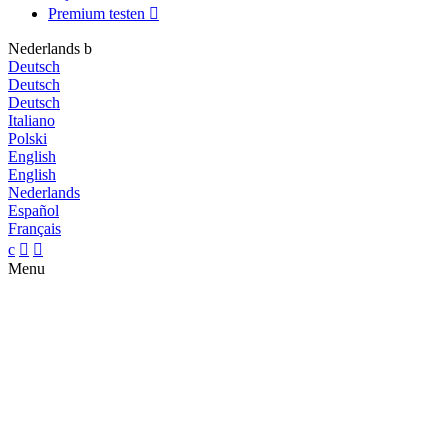
Premium testen

Nederlands
b
Deutsch
Deutsch
Deutsch
Italiano
Polski
English
English
Nederlands
Español
Français
c


Menu