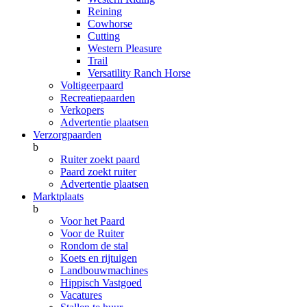
Reining
Cowhorse
Cutting
Western Pleasure
Trail
Versatility Ranch Horse
Voltigeerpaard
Recreatiepaarden
Verkopers
Advertentie plaatsen
Verzorgpaarden
b
Ruiter zoekt paard
Paard zoekt ruiter
Advertentie plaatsen
Marktplaats
b
Voor het Paard
Voor de Ruiter
Rondom de stal
Koets en rijtuigen
Landbouwmachines
Hippisch Vastgoed
Vacatures