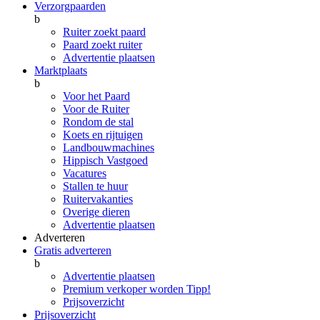
Verzorgpaarden
b
Ruiter zoekt paard
Paard zoekt ruiter
Advertentie plaatsen
Marktplaats
b
Voor het Paard
Voor de Ruiter
Rondom de stal
Koets en rijtuigen
Landbouwmachines
Hippisch Vastgoed
Vacatures
Stallen te huur
Ruitervakanties
Overige dieren
Advertentie plaatsen
Adverteren
Gratis adverteren
b
Advertentie plaatsen
Premium verkoper worden
Tipp!
Prijsoverzicht
Prijsoverzicht