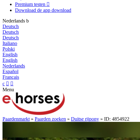
Premium testen

Download de app
download
Nederlands
b
Deutsch
Deutsch
Deutsch
Italiano
Polski
English
English
Nederlands
Español
Français
c


Menu
Paardenmarkt
»
Paarden zoeken
»
Duitse rijpony
» ID: 4854922