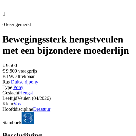

0 keer gemerkt
Bewegingssterk hengstveulen
met een bijzondere moederlijn
€ 9.500
€ 9.500 vraagprijs
BTW. aftrekbaar
Ras
Duitse rijpony
Type
Pony
Geslacht
Hengst
Leeftijd
Veulen (04/2026)
Kleur
Vos
Hoofddiscipline
Dressuur
Stamboek
Beschrijving