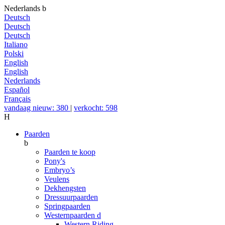
Nederlands
b
Deutsch
Deutsch
Deutsch
Italiano
Polski
English
English
Nederlands
Español
Français
vandaag nieuw: 380
|
verkocht: 598
H
Paarden
b
Paarden te koop
Pony's
Embryo’s
Veulens
Dekhengsten
Dressuurpaarden
Springpaarden
Westernpaarden
d
Western Riding