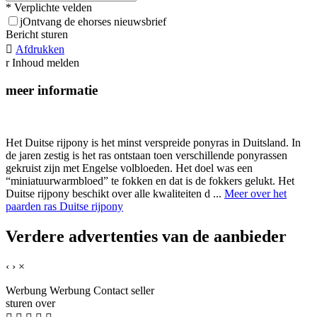
* Verplichte velden
j
Ontvang de ehorses nieuwsbrief
Bericht sturen

Afdrukken
r
Inhoud melden
meer informatie
Het Duitse rijpony is het minst verspreide ponyras in Duitsland. In
de jaren zestig is het ras ontstaan toen verschillende ponyrassen
gekruist zijn met Engelse volbloeden. Het doel was een
“miniatuurwarmbloed” te fokken en dat is de fokkers gelukt. Het
Duitse rijpony beschikt over alle kwaliteiten d ...
Meer over het
paarden ras Duitse rijpony
Verdere advertenties van de aanbieder
‹
›
×
Werbung
Werbung
Contact seller
sturen over