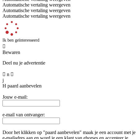
Automatische vertaling weergeven
Automatische vertaling weergeven
Automatische vertaling weergeven
Ik ben geïnteresseerd

Bewaren
Deel nu je advertentie

n

j
H
paard aanbevelen
Jouw e-mail:
e-mail van ontvanger:
Door het klikken op "paard aanbevelen" maak je een account met je
e-mailadres aan en word je een klant van ehorses en accepteer je