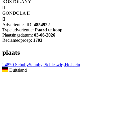
KOSTOLANY

GONDOLA II

Advertenties ID:
4854922
Type advertentie:
Paard te koop
Plaatsingsdatum:
03-06-2026
Reclameoproep:
1703
plaats
24850 SchubySchuby, Schleswig-Holstein
Duitsland