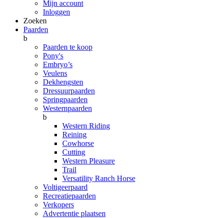
Mijn account
Inloggen
Zoeken
Paarden
b
Paarden te koop
Pony's
Embryo’s
Veulens
Dekhengsten
Dressuurpaarden
Springpaarden
Westernpaarden
b
Western Riding
Reining
Cowhorse
Cutting
Western Pleasure
Trail
Versatility Ranch Horse
Voltigeerpaard
Recreatiepaarden
Verkopers
Advertentie plaatsen