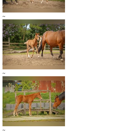
~
~
~