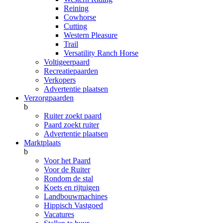
Reining
Cowhorse
Cutting
Western Pleasure
Trail
Versatility Ranch Horse
Voltigeerpaard
Recreatiepaarden
Verkopers
Advertentie plaatsen
Verzorgpaarden
b
Ruiter zoekt paard
Paard zoekt ruiter
Advertentie plaatsen
Marktplaats
b
Voor het Paard
Voor de Ruiter
Rondom de stal
Koets en rijtuigen
Landbouwmachines
Hippisch Vastgoed
Vacatures