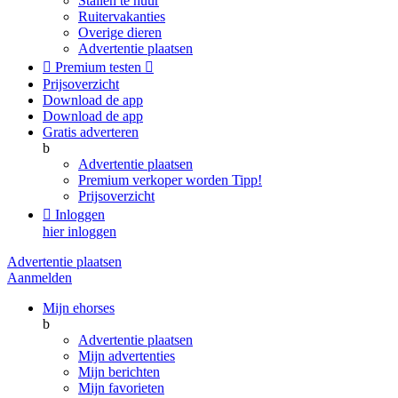
Stallen te huur
Ruitervakanties
Overige dieren
Advertentie plaatsen

Premium testen

Prijsoverzicht
Download de app
Download de app
Gratis adverteren
b
Advertentie plaatsen
Premium verkoper worden
Tipp!
Prijsoverzicht

Inloggen
hier inloggen
Advertentie plaatsen
Aanmelden
Mijn ehorses
b
Advertentie plaatsen
Mijn advertenties
Mijn berichten
Mijn favorieten