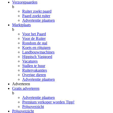
Verzorgpaarden
b
Ruiter zoekt paard
Paard zoekt ruiter
Advertentie plaatsen
Marktplaats
b
Voor het Paard
Voor de Ruiter
Rondom de stal
Koets en rijtuigen
Landbouwmachines
Hippisch Vastgoed
Vacatures
Stallen te huur
Ruitervakanties
Overige dieren
Advertentie plaatsen
Adverteren
Gratis adverteren
b
Advertentie plaatsen
Premium verkoper worden
Tipp!
Prijsoverzicht
Prijsoverzicht