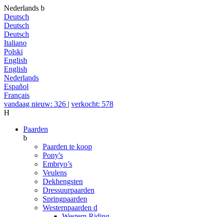
Nederlands
b
Deutsch
Deutsch
Deutsch
Italiano
Polski
English
English
Nederlands
Español
Français
vandaag nieuw: 326
|
verkocht: 578
H
Paarden
b
Paarden te koop
Pony's
Embryo’s
Veulens
Dekhengsten
Dressuurpaarden
Springpaarden
Westernpaarden
d
Western Riding