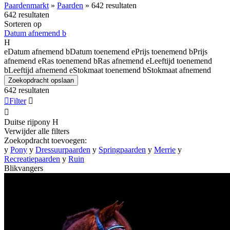
Paardenmarkt
»
Paarden
»
642 resultaten
642 resultaten
Sorteren op
Datum afnemend
b
H
e
Datum afnemend
b
Datum toenemend
e
Prijs toenemend
b
Prijs
afnemend
e
Ras toenemend
b
Ras afnemend
e
Leeftijd toenemend
b
Leeftijd afnemend
e
Stokmaat toenemend
b
Stokmaat afnemend
Zoekopdracht opslaan
642 resultaten

Filter


Duitse rijpony
H
Verwijder alle filters
Zoekopdracht toevoegen:
y
Pony
y
Dressuurpaarden
y
Springpaarden
y
Merrie
y
Recreatiepaarden
y
Ruin
Blikvangers