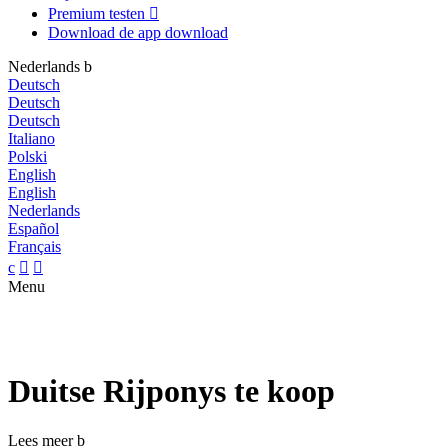
Premium testen

Download de app
download
Nederlands
b
Deutsch
Deutsch
Deutsch
Italiano
Polski
English
English
Nederlands
Español
Français
c


Menu
Duitse Rijponys te koop
Lees meer
b