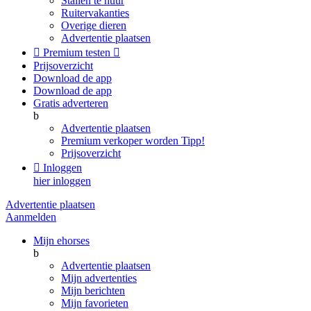
Stallen te huur
Ruitervakanties
Overige dieren
Advertentie plaatsen

Premium testen

Prijsoverzicht
Download de app
Download de app
Gratis adverteren
b
Advertentie plaatsen
Premium verkoper worden
Tipp!
Prijsoverzicht

Inloggen
hier inloggen
Advertentie plaatsen
Aanmelden
Mijn ehorses
b
Advertentie plaatsen
Mijn advertenties
Mijn berichten
Mijn favorieten