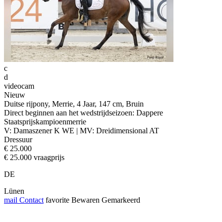
c
d
videocam
Nieuw
Duitse rijpony, Merrie, 4 Jaar, 147 cm, Bruin
Direct beginnen aan het wedstrijdseizoen: Dappere
Staatsprijskampioenmerrie
V: Damaszener K WE | MV: Dreidimensional AT
Dressuur
€ 25.000
€ 25.000 vraagprijs
DE
Lünen
mail
Contact
favorite
Bewaren
Gemarkeerd