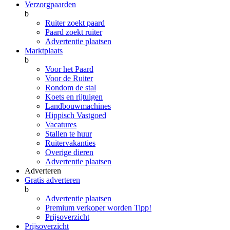
Verzorgpaarden
b
Ruiter zoekt paard
Paard zoekt ruiter
Advertentie plaatsen
Marktplaats
b
Voor het Paard
Voor de Ruiter
Rondom de stal
Koets en rijtuigen
Landbouwmachines
Hippisch Vastgoed
Vacatures
Stallen te huur
Ruitervakanties
Overige dieren
Advertentie plaatsen
Adverteren
Gratis adverteren
b
Advertentie plaatsen
Premium verkoper worden
Tipp!
Prijsoverzicht
Prijsoverzicht