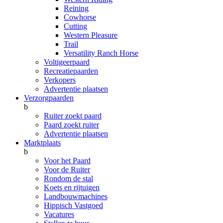
Reining
Cowhorse
Cutting
Western Pleasure
Trail
Versatility Ranch Horse
Voltigeerpaard
Recreatiepaarden
Verkopers
Advertentie plaatsen
Verzorgpaarden
b
Ruiter zoekt paard
Paard zoekt ruiter
Advertentie plaatsen
Marktplaats
b
Voor het Paard
Voor de Ruiter
Rondom de stal
Koets en rijtuigen
Landbouwmachines
Hippisch Vastgoed
Vacatures