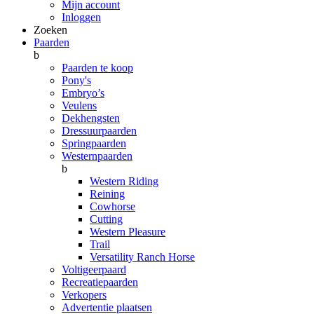
Mijn account
Inloggen
Zoeken
Paarden
b
Paarden te koop
Pony's
Embryo’s
Veulens
Dekhengsten
Dressuurpaarden
Springpaarden
Westernpaarden
b
Western Riding
Reining
Cowhorse
Cutting
Western Pleasure
Trail
Versatility Ranch Horse
Voltigeerpaard
Recreatiepaarden
Verkopers
Advertentie plaatsen