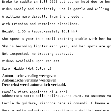
Broke to saddle in fall 2025 but put on hold due to her
Rides easily and obediently. She is gentle and willing 
A willing mare directly from the breeder.  

With Friesian and Warmblood bloodlines.  

Height: 1.55 m (approximately 16.1 hh)  

She spent a year in a small training stable with her ha
Sky is becoming lighter each year, and her spots are gr
Not inspected, no breeding approval.  

Videos available upon request.  

Sire: Hidde (Hot Color L)
Automatische vertaling weergeven
Automatische vertaling weergeven
Deze tekst werd automatisch vertaald.
Cavalla Pinto Appaloosa di 4 anni  

Addestrata sotto sella nell'autunno 2025, ma successiva
Facile da guidare, risponde bene ai comandi. È buona e 
Merrie molto volenterosa, direttamente dall'allevatore.