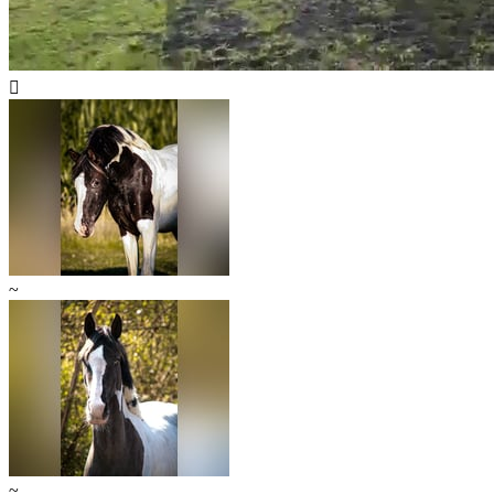

~
~