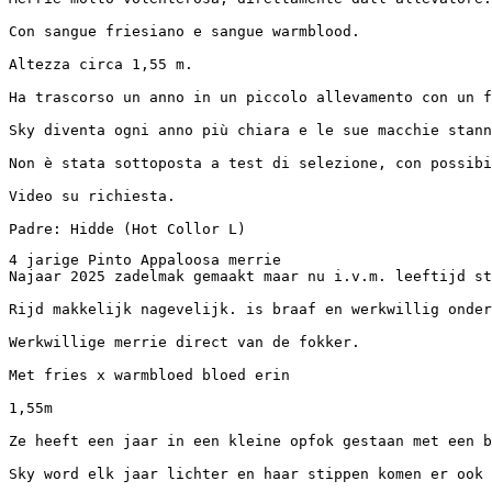
Con sangue friesiano e sangue warmblood.  

Altezza circa 1,55 m.  

Ha trascorso un anno in un piccolo allevamento con un f
Sky diventa ogni anno più chiara e le sue macchie stann
Non è stata sottoposta a test di selezione, con possibi
Video su richiesta.  

Padre: Hidde (Hot Collor L)
4 jarige Pinto Appaloosa merrie

Najaar 2025 zadelmak gemaakt maar nu i.v.m. leeftijd sti
Rijd makkelijk nagevelijk. is braaf en werkwillig onder 
Werkwillige merrie direct van de fokker.

Met fries x warmbloed bloed erin

1,55m

Ze heeft een jaar in een kleine opfok gestaan met een br
Sky word elk jaar lichter en haar stippen komen er ook st