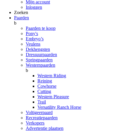
Mijn account
Inloggen
Zoeken
Paarden
b
Paarden te koop
Pony's
Embryo’s
Veulens
Dekhengsten
Dressuurpaarden
Springpaarden
Westernpaarden
b
Western Riding
Reining
Cowhorse
Cutting
Western Pleasure
Trail
Versatility Ranch Horse
Voltigeerpaard
Recreatiepaarden
Verkopers
Advertentie plaatsen