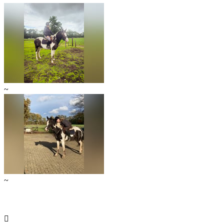
~
~
