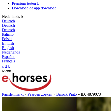
Premium testen

Download de app
download
Nederlands
b
Deutsch
Deutsch
Deutsch
Italiano
Polski
English
English
Nederlands
Español
Français
c


Menu
Paardenmarkt
»
Paarden zoeken
»
Barock Pinto
» ID: 4879073