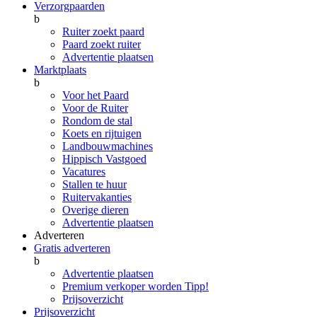
Verzorgpaarden
b
Ruiter zoekt paard
Paard zoekt ruiter
Advertentie plaatsen
Marktplaats
b
Voor het Paard
Voor de Ruiter
Rondom de stal
Koets en rijtuigen
Landbouwmachines
Hippisch Vastgoed
Vacatures
Stallen te huur
Ruitervakanties
Overige dieren
Advertentie plaatsen
Adverteren
Gratis adverteren
b
Advertentie plaatsen
Premium verkoper worden
Tipp!
Prijsoverzicht
Prijsoverzicht