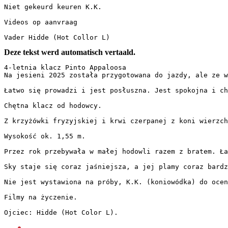
Niet gekeurd keuren K.K.

Videos op aanvraag

Vader Hidde (Hot Collor L)
Deze tekst werd automatisch vertaald.
4-letnia klacz Pinto Appaloosa  

Na jesieni 2025 została przygotowana do jazdy, ale ze w
Łatwo się prowadzi i jest posłuszna. Jest spokojna i ch
Chętna klacz od hodowcy.  

Z krzyżówki fryzyjskiej i krwi czerpanej z koni wierzch
Wysokość ok. 1,55 m.  

Przez rok przebywała w małej hodowli razem z bratem. Ła
Sky staje się coraz jaśniejsza, a jej plamy coraz bardz
Nie jest wystawiona na próby, K.K. (koniowódka) do ocen
Filmy na życzenie.  

Ojciec: Hidde (Hot Color L).