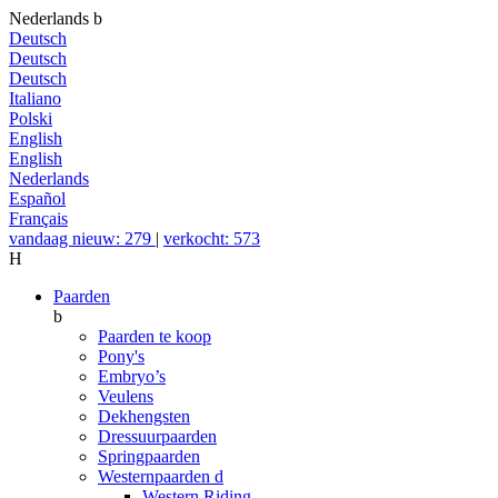
Nederlands
b
Deutsch
Deutsch
Deutsch
Italiano
Polski
English
English
Nederlands
Español
Français
vandaag nieuw: 279
|
verkocht: 573
H
Paarden
b
Paarden te koop
Pony's
Embryo’s
Veulens
Dekhengsten
Dressuurpaarden
Springpaarden
Westernpaarden
d
Western Riding