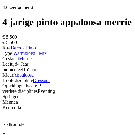
42 keer gemerkt
4 jarige pinto appaloosa merrie
€ 5.500
€ 5.500
Ras
Barock Pinto
Type
Warmbloed
,
Mix
Geslacht
Merrie
Leeftijd
4 Jaar
momenteel
155 cm
Kleur
Appaloosa
Hoofddiscipline
Dressuur
Opleidingsniveau: B
verdere disciplines
Eventing
Springen
Mennen
Kenmerken

is allrounder