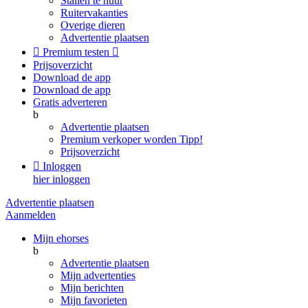
Stallen te huur
Ruitervakanties
Overige dieren
Advertentie plaatsen

Premium testen

Prijsoverzicht
Download de app
Download de app
Gratis adverteren
b
Advertentie plaatsen
Premium verkoper worden
Tipp!
Prijsoverzicht

Inloggen
hier inloggen
Advertentie plaatsen
Aanmelden
Mijn ehorses
b
Advertentie plaatsen
Mijn advertenties
Mijn berichten
Mijn favorieten