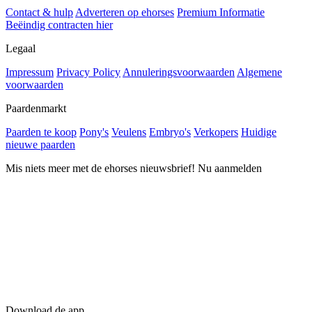
Contact & hulp
Adverteren op ehorses
Premium Informatie
Beëindig contracten hier
Legaal
Impressum
Privacy Policy
Annuleringsvoorwaarden
Algemene
voorwaarden
Paardenmarkt
Paarden te koop
Pony's
Veulens
Embryo's
Verkopers
Huidige
nieuwe paarden
Mis niets meer met de ehorses nieuwsbrief! Nu aanmelden
Download de app