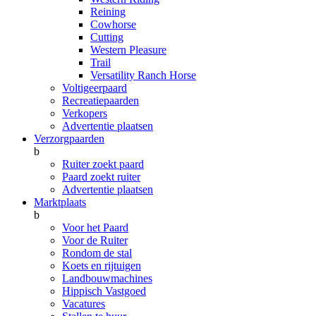
Reining
Cowhorse
Cutting
Western Pleasure
Trail
Versatility Ranch Horse
Voltigeerpaard
Recreatiepaarden
Verkopers
Advertentie plaatsen
Verzorgpaarden
b
Ruiter zoekt paard
Paard zoekt ruiter
Advertentie plaatsen
Marktplaats
b
Voor het Paard
Voor de Ruiter
Rondom de stal
Koets en rijtuigen
Landbouwmachines
Hippisch Vastgoed
Vacatures