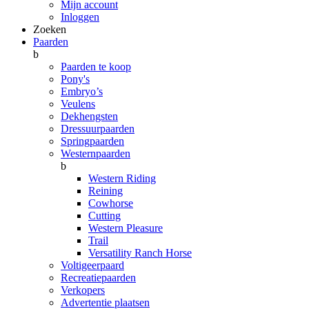
Mijn account
Inloggen
Zoeken
Paarden
b
Paarden te koop
Pony's
Embryo’s
Veulens
Dekhengsten
Dressuurpaarden
Springpaarden
Westernpaarden
b
Western Riding
Reining
Cowhorse
Cutting
Western Pleasure
Trail
Versatility Ranch Horse
Voltigeerpaard
Recreatiepaarden
Verkopers
Advertentie plaatsen