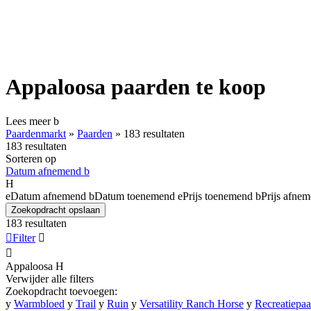
Appaloosa paarden te koop
Lees meer
b
Paardenmarkt
»
Paarden
»
183 resultaten
183 resultaten
Sorteren op
Datum afnemend
b
H
e
Datum afnemend
b
Datum toenemend
e
Prijs toenemend
b
Prijs afne
Zoekopdracht opslaan
183 resultaten

Filter


Appaloosa
H
Verwijder alle filters
Zoekopdracht toevoegen:
y
Warmbloed
y
Trail
y
Ruin
y
Versatility Ranch Horse
y
Recreatiepa