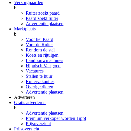
Verzorgpaarden
b
Ruiter zoekt paard
Paard zoekt ruiter
Advertentie plaatsen
Marktplaats
b
Voor het Paard
Voor de Ruiter
Rondom de stal
Koets en rijtuigen
Landbouwmachines
Hippisch Vastgoed
Vacatures
Stallen te huur
Ruitervakanties
Overige dieren
Advertentie plaatsen
Adverteren
Gratis adverteren
b
Advertentie plaatsen
Premium verkoper worden
Tipp!
Prijsoverzicht
Prijsoverzicht