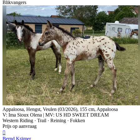
Blikvangers
Appaloosa, Hengst, Veulen (03/2026), 155 cm, Appaloosa
V: Ima Sioux Olena | MV: US HD SWEET DREAM
Western Riding · Trail · Reining · Fokken
Prijs op aanvraag

Bernd Krämer