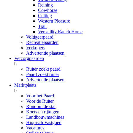
Reining
Cowhorse
Cutting
Western Pleasure
Trail
Versatility Ranch Horse
Voltigeerpaard
Recreatiepaarden
Verkopers
Advertentie plaatsen
Verzorgpaarden
b
Ruiter zoekt paard
Paard zoekt ruiter
Advertentie plaatsen
Marktplaats
b
Voor het Paard
Voor de Ruiter
Rondom de stal
Koets en rijtuigen
Landbouwmachines
Hippisch Vastgoed
Vacatures