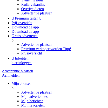
Stallen te huur
Ruitervakanties
Overige dieren
Advertentie plaatsen

Premium testen

Prijsoverzicht
Download de app
Download de app
Gratis adverteren
b
Advertentie plaatsen
Premium verkoper worden
Tipp!
Prijsoverzicht

Inloggen
hier inloggen
Advertentie plaatsen
Aanmelden
Mijn ehorses
b
Advertentie plaatsen
Mijn advertenties
Mijn berichten
Mijn favorieten