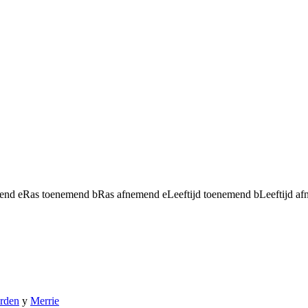
mend
e
Ras toenemend
b
Ras afnemend
e
Leeftijd toenemend
b
Leeftijd a
arden
y
Merrie