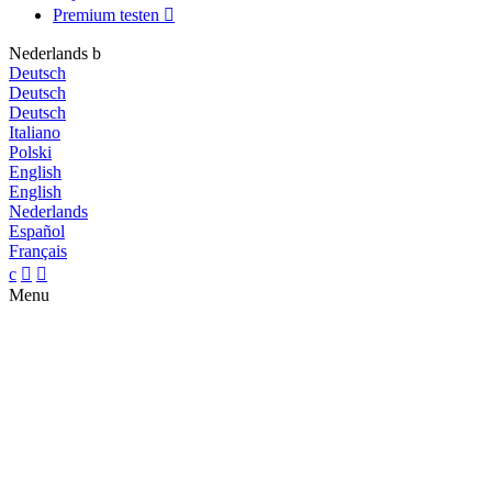
Premium testen

Nederlands
b
Deutsch
Deutsch
Deutsch
Italiano
Polski
English
English
Nederlands
Español
Français
c


Menu