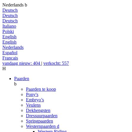
Nederlands
b
Deutsch
Deutsch
Deutsch
Italiano
Polski
English
English
Nederlands
Español
Français
vandaag nieuw: 404
|
verkocht: 557
H
Paarden
b
Paarden te koop
Pony's
Embryo’s
Veulens
Dekhengsten
Dressuurpaarden
Springpaarden
Westernpaarden
d
Western Riding