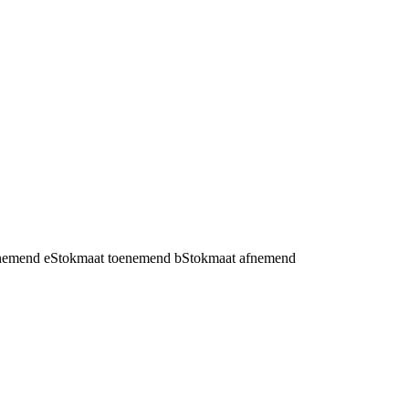
fnemend
e
Stokmaat toenemend
b
Stokmaat afnemend