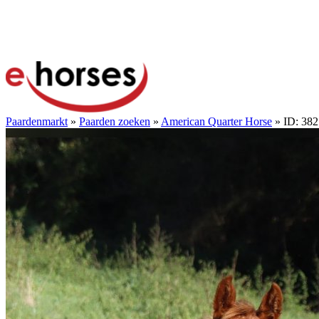
Paardenmarkt
»
Paarden zoeken
»
American Quarter Horse
» ID: 38