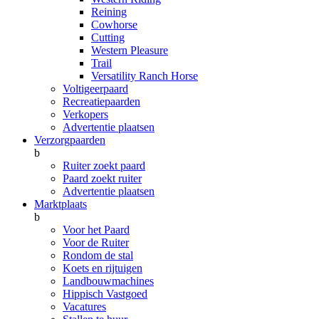
Reining
Cowhorse
Cutting
Western Pleasure
Trail
Versatility Ranch Horse
Voltigeerpaard
Recreatiepaarden
Verkopers
Advertentie plaatsen
Verzorgpaarden
b
Ruiter zoekt paard
Paard zoekt ruiter
Advertentie plaatsen
Marktplaats
b
Voor het Paard
Voor de Ruiter
Rondom de stal
Koets en rijtuigen
Landbouwmachines
Hippisch Vastgoed
Vacatures