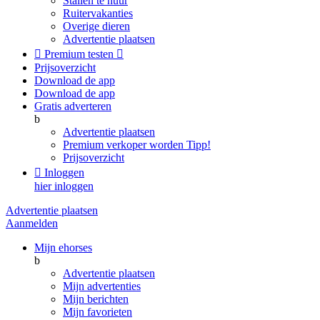
Stallen te huur
Ruitervakanties
Overige dieren
Advertentie plaatsen

Premium testen

Prijsoverzicht
Download de app
Download de app
Gratis adverteren
b
Advertentie plaatsen
Premium verkoper worden
Tipp!
Prijsoverzicht

Inloggen
hier inloggen
Advertentie plaatsen
Aanmelden
Mijn ehorses
b
Advertentie plaatsen
Mijn advertenties
Mijn berichten
Mijn favorieten