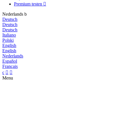
Premium testen

Nederlands
b
Deutsch
Deutsch
Deutsch
Italiano
Polski
English
English
Nederlands
Español
Français
c


Menu