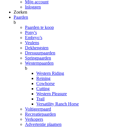
Mijn account
Inloggen
Zoeken
Paarden
b
Paarden te koop
Pony's
Embryo’s
Veulens
Dekhengsten
Dressuurpaarden
Springpaarden
Westernpaarden
b
Western Riding
Reining
Cowhorse
Cutting
Western Pleasure
Trail
Versatility Ranch Horse
Voltigeerpaard
Recreatiepaarden
Verkopers
Advertentie plaatsen