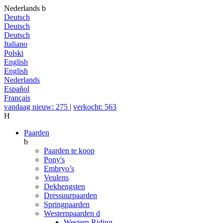
Nederlands
b
Deutsch
Deutsch
Deutsch
Italiano
Polski
English
English
Nederlands
Español
Français
vandaag nieuw: 275
|
verkocht: 563
H
Paarden
b
Paarden te koop
Pony's
Embryo’s
Veulens
Dekhengsten
Dressuurpaarden
Springpaarden
Westernpaarden
d
Western Riding