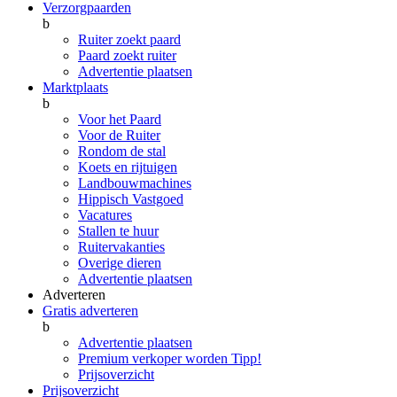
Verzorgpaarden
b
Ruiter zoekt paard
Paard zoekt ruiter
Advertentie plaatsen
Marktplaats
b
Voor het Paard
Voor de Ruiter
Rondom de stal
Koets en rijtuigen
Landbouwmachines
Hippisch Vastgoed
Vacatures
Stallen te huur
Ruitervakanties
Overige dieren
Advertentie plaatsen
Adverteren
Gratis adverteren
b
Advertentie plaatsen
Premium verkoper worden
Tipp!
Prijsoverzicht
Prijsoverzicht