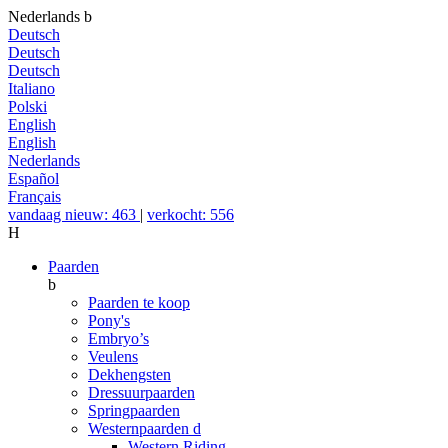
Nederlands
b
Deutsch
Deutsch
Deutsch
Italiano
Polski
English
English
Nederlands
Español
Français
vandaag nieuw: 463
|
verkocht: 556
H
Paarden
b
Paarden te koop
Pony's
Embryo’s
Veulens
Dekhengsten
Dressuurpaarden
Springpaarden
Westernpaarden
d
Western Riding