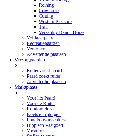
Reining
Cowhorse
Cutting
Western Pleasure
Trail
Versatility Ranch Horse
Voltigeerpaard
Recreatiepaarden
Verkopers
Advertentie plaatsen
Verzorgpaarden
b
Ruiter zoekt paard
Paard zoekt ruiter
Advertentie plaatsen
Marktplaats
b
Voor het Paard
Voor de Ruiter
Rondom de stal
Koets en rijtuigen
Landbouwmachines
Hippisch Vastgoed
Vacatures