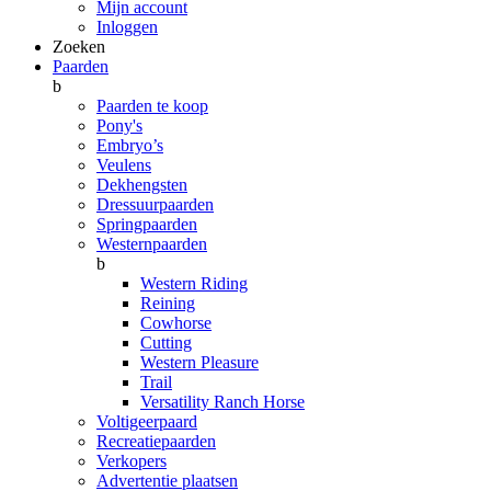
Mijn account
Inloggen
Zoeken
Paarden
b
Paarden te koop
Pony's
Embryo’s
Veulens
Dekhengsten
Dressuurpaarden
Springpaarden
Westernpaarden
b
Western Riding
Reining
Cowhorse
Cutting
Western Pleasure
Trail
Versatility Ranch Horse
Voltigeerpaard
Recreatiepaarden
Verkopers
Advertentie plaatsen