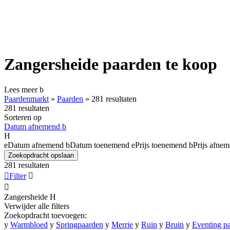
Zangersheide paarden te koop
Lees meer
b
Paardenmarkt
»
Paarden
»
281 resultaten
281 resultaten
Sorteren op
Datum afnemend
b
H
e
Datum afnemend
b
Datum toenemend
e
Prijs toenemend
b
Prijs afne
Zoekopdracht opslaan
281 resultaten

Filter


Zangersheide
H
Verwijder alle filters
Zoekopdracht toevoegen:
y
Warmbloed
y
Springpaarden
y
Merrie
y
Ruin
y
Bruin
y
Eventing p