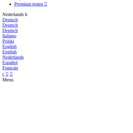
Premium testen

Nederlands
b
Deutsch
Deutsch
Deutsch
Italiano
Polski
English
English
Nederlands
Español
Français
c


Menu