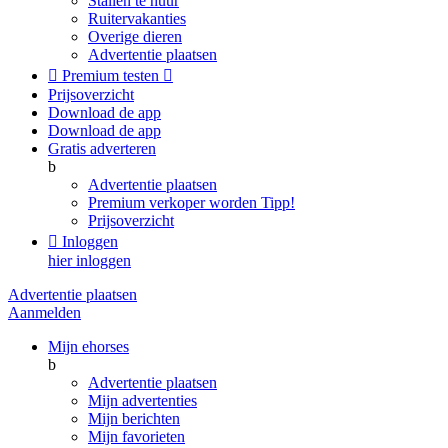
Stallen te huur
Ruitervakanties
Overige dieren
Advertentie plaatsen

Premium testen

Prijsoverzicht
Download de app
Download de app
Gratis adverteren
b
Advertentie plaatsen
Premium verkoper worden
Tipp!
Prijsoverzicht

Inloggen
hier inloggen
Advertentie plaatsen
Aanmelden
Mijn ehorses
b
Advertentie plaatsen
Mijn advertenties
Mijn berichten
Mijn favorieten