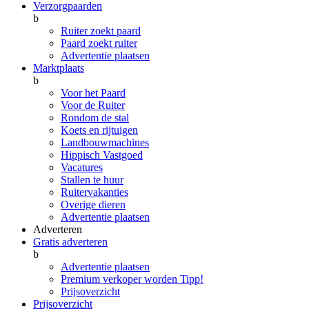
Verzorgpaarden
b
Ruiter zoekt paard
Paard zoekt ruiter
Advertentie plaatsen
Marktplaats
b
Voor het Paard
Voor de Ruiter
Rondom de stal
Koets en rijtuigen
Landbouwmachines
Hippisch Vastgoed
Vacatures
Stallen te huur
Ruitervakanties
Overige dieren
Advertentie plaatsen
Adverteren
Gratis adverteren
b
Advertentie plaatsen
Premium verkoper worden
Tipp!
Prijsoverzicht
Prijsoverzicht