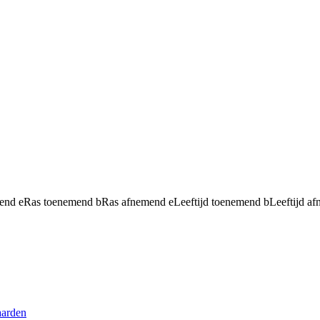
mend
e
Ras toenemend
b
Ras afnemend
e
Leeftijd toenemend
b
Leeftijd a
aarden