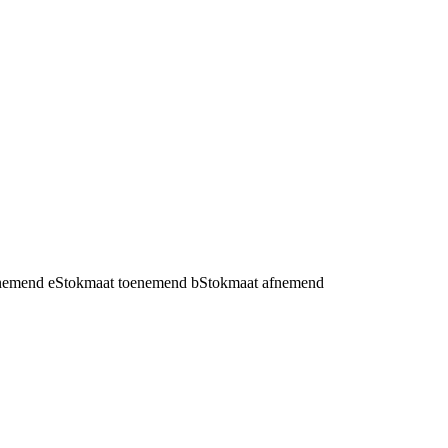
fnemend
e
Stokmaat toenemend
b
Stokmaat afnemend