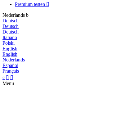
Premium testen

Nederlands
b
Deutsch
Deutsch
Deutsch
Italiano
Polski
English
English
Nederlands
Español
Français
c


Menu