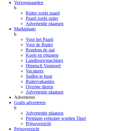
Verzorgpaarden
b
Ruiter zoekt paard
Paard zoekt ruiter
Advertentie plaatsen
Marktplaats
b
Voor het Paard
Voor de Ruiter
Rondom de stal
Koets en rijtuigen
Landbouwmachines
Hippisch Vastgoed
Vacatures
Stallen te huur
Ruitervakanties
Overige dieren
Advertentie plaatsen
Adverteren
Gratis adverteren
b
Advertentie plaatsen
Premium verkoper worden
Tipp!
Prijsoverzicht
Prijsoverzicht