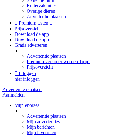
Stallen te huur
Ruitervakanties
Overige dieren
Advertentie plaatsen

Premium testen

Prijsoverzicht
Download de app
Download de app
Gratis adverteren
b
Advertentie plaatsen
Premium verkoper worden
Tipp!
Prijsoverzicht

Inloggen
hier inloggen
Advertentie plaatsen
Aanmelden
Mijn ehorses
b
Advertentie plaatsen
Mijn advertenties
Mijn berichten
Mijn favorieten