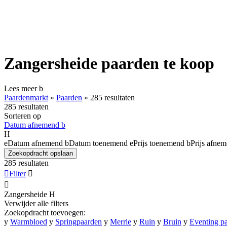
Zangersheide paarden te koop
Lees meer
b
Paardenmarkt
»
Paarden
»
285 resultaten
285 resultaten
Sorteren op
Datum afnemend
b
H
e
Datum afnemend
b
Datum toenemend
e
Prijs toenemend
b
Prijs afne
Zoekopdracht opslaan
285 resultaten

Filter


Zangersheide
H
Verwijder alle filters
Zoekopdracht toevoegen:
y
Warmbloed
y
Springpaarden
y
Merrie
y
Ruin
y
Bruin
y
Eventing p