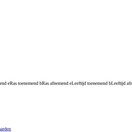
mend
e
Ras toenemend
b
Ras afnemend
e
Leeftijd toenemend
b
Leeftijd a
aarden