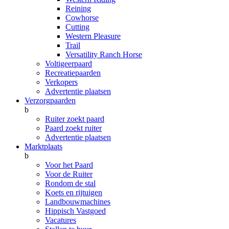
Reining
Cowhorse
Cutting
Western Pleasure
Trail
Versatility Ranch Horse
Voltigeerpaard
Recreatiepaarden
Verkopers
Advertentie plaatsen
Verzorgpaarden
b
Ruiter zoekt paard
Paard zoekt ruiter
Advertentie plaatsen
Marktplaats
b
Voor het Paard
Voor de Ruiter
Rondom de stal
Koets en rijtuigen
Landbouwmachines
Hippisch Vastgoed
Vacatures