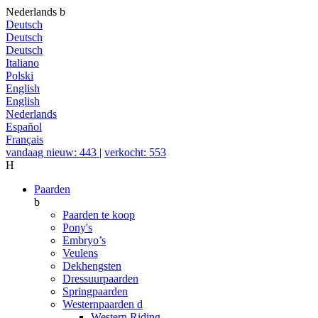
Nederlands
b
Deutsch
Deutsch
Deutsch
Italiano
Polski
English
English
Nederlands
Español
Français
vandaag nieuw: 443
|
verkocht: 553
H
Paarden
b
Paarden te koop
Pony's
Embryo’s
Veulens
Dekhengsten
Dressuurpaarden
Springpaarden
Westernpaarden
d
Western Riding