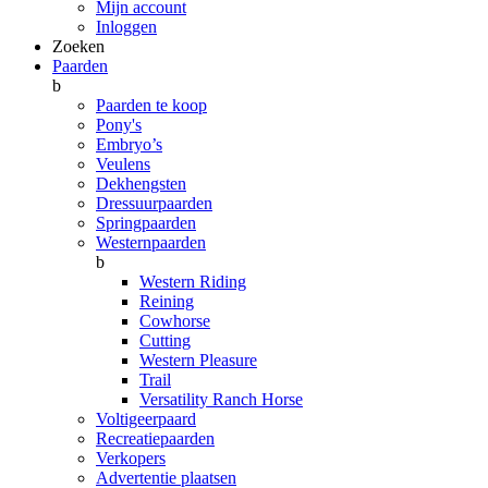
Mijn account
Inloggen
Zoeken
Paarden
b
Paarden te koop
Pony's
Embryo’s
Veulens
Dekhengsten
Dressuurpaarden
Springpaarden
Westernpaarden
b
Western Riding
Reining
Cowhorse
Cutting
Western Pleasure
Trail
Versatility Ranch Horse
Voltigeerpaard
Recreatiepaarden
Verkopers
Advertentie plaatsen