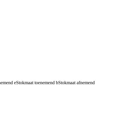
fnemend
e
Stokmaat toenemend
b
Stokmaat afnemend