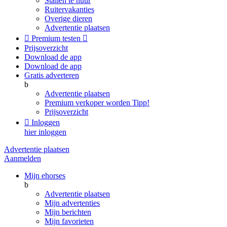
Stallen te huur
Ruitervakanties
Overige dieren
Advertentie plaatsen

Premium testen

Prijsoverzicht
Download de app
Download de app
Gratis adverteren
b
Advertentie plaatsen
Premium verkoper worden
Tipp!
Prijsoverzicht

Inloggen
hier inloggen
Advertentie plaatsen
Aanmelden
Mijn ehorses
b
Advertentie plaatsen
Mijn advertenties
Mijn berichten
Mijn favorieten