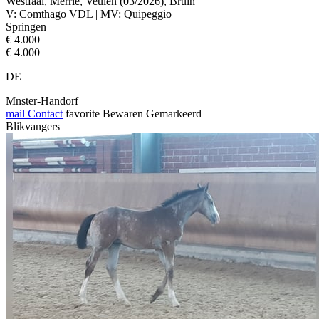
Westfaal, Merrie, Veulen (03/2026), Bruin
V: Comthago VDL | MV: Quipeggio
Springen
€ 4.000
€ 4.000
DE
Mnster-Handorf
mail
Contact
favorite
Bewaren
Gemarkeerd
Blikvangers