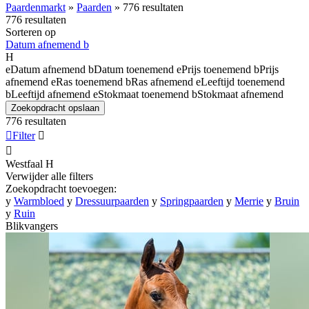
Paardenmarkt
»
Paarden
»
776 resultaten
776 resultaten
Sorteren op
Datum afnemend
b
H
e
Datum afnemend
b
Datum toenemend
e
Prijs toenemend
b
Prijs
afnemend
e
Ras toenemend
b
Ras afnemend
e
Leeftijd toenemend
b
Leeftijd afnemend
e
Stokmaat toenemend
b
Stokmaat afnemend
Zoekopdracht opslaan
776 resultaten

Filter


Westfaal
H
Verwijder alle filters
Zoekopdracht toevoegen:
y
Warmbloed
y
Dressuurpaarden
y
Springpaarden
y
Merrie
y
Bruin
y
Ruin
Blikvangers