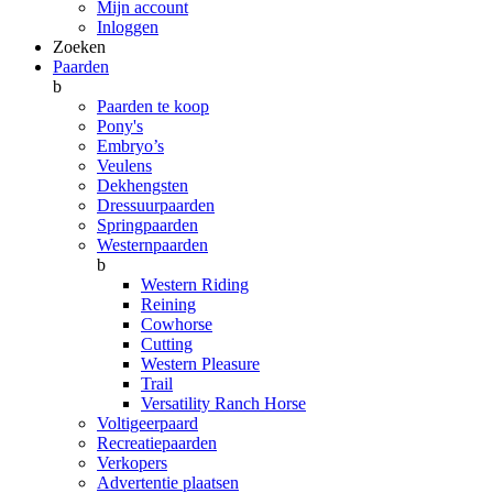
Mijn account
Inloggen
Zoeken
Paarden
b
Paarden te koop
Pony's
Embryo’s
Veulens
Dekhengsten
Dressuurpaarden
Springpaarden
Westernpaarden
b
Western Riding
Reining
Cowhorse
Cutting
Western Pleasure
Trail
Versatility Ranch Horse
Voltigeerpaard
Recreatiepaarden
Verkopers
Advertentie plaatsen