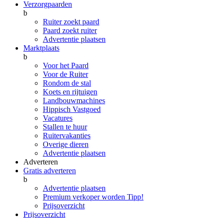
Verzorgpaarden
b
Ruiter zoekt paard
Paard zoekt ruiter
Advertentie plaatsen
Marktplaats
b
Voor het Paard
Voor de Ruiter
Rondom de stal
Koets en rijtuigen
Landbouwmachines
Hippisch Vastgoed
Vacatures
Stallen te huur
Ruitervakanties
Overige dieren
Advertentie plaatsen
Adverteren
Gratis adverteren
b
Advertentie plaatsen
Premium verkoper worden
Tipp!
Prijsoverzicht
Prijsoverzicht