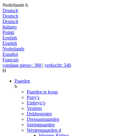
Nederlands
b
Deutsch
Deutsch
Deutsch
Italiano
Polski
English
English
Nederlands
Español
Français
vandaag nieuw: 388
|
verkocht: 546
H
Paarden
b
Paarden te koop
Pony's
Embryo’s
Veulens
Dekhengsten
Dressuurpaarden
Springpaarden
Westernpaarden
d
Western Riding