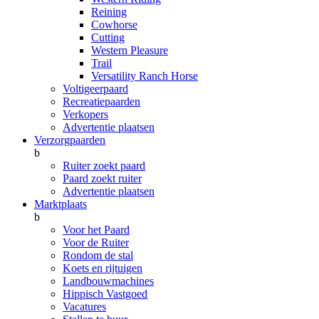
Reining
Cowhorse
Cutting
Western Pleasure
Trail
Versatility Ranch Horse
Voltigeerpaard
Recreatiepaarden
Verkopers
Advertentie plaatsen
Verzorgpaarden
b
Ruiter zoekt paard
Paard zoekt ruiter
Advertentie plaatsen
Marktplaats
b
Voor het Paard
Voor de Ruiter
Rondom de stal
Koets en rijtuigen
Landbouwmachines
Hippisch Vastgoed
Vacatures