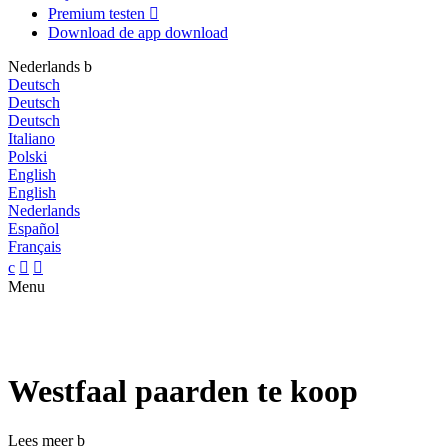
Premium testen

Download de app
download
Nederlands
b
Deutsch
Deutsch
Deutsch
Italiano
Polski
English
English
Nederlands
Español
Français
c


Menu
Westfaal paarden te koop
Lees meer
b