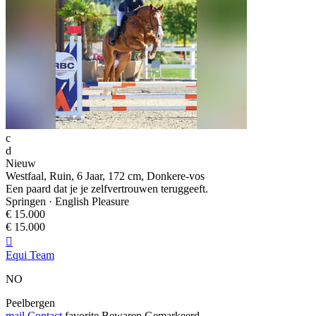
c
d
Nieuw
Westfaal, Ruin, 6 Jaar, 172 cm, Donkere-vos
Een paard dat je je zelfvertrouwen teruggeeft.
Springen · English Pleasure
€ 15.000
€ 15.000

Equi Team
NO
Peelbergen
mail
Contact
favorite
Bewaren
Gemarkeerd