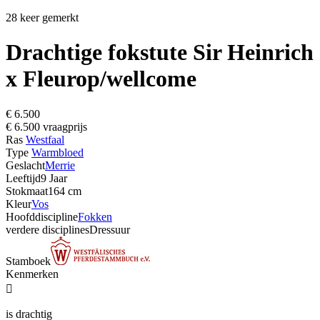
28 keer gemerkt
Drachtige fokstute Sir Heinrich
x Fleurop/wellcome
€ 6.500
€ 6.500 vraagprijs
Ras
Westfaal
Type
Warmbloed
Geslacht
Merrie
Leeftijd
9 Jaar
Stokmaat
164 cm
Kleur
Vos
Hoofddiscipline
Fokken
verdere disciplines
Dressuur
Stamboek
Kenmerken

is drachtig