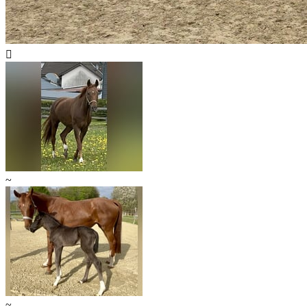

~
~