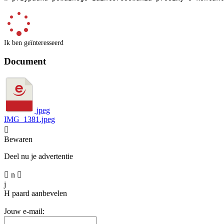
Ik ben geïnteresseerd
Document
jpeg
IMG_1381.jpeg

Bewaren
Deel nu je advertentie

n

j
H
paard aanbevelen
Jouw e-mail: