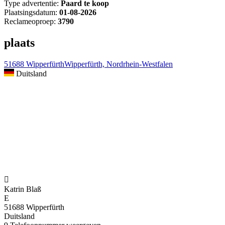
Type advertentie:
Paard te koop
Plaatsingsdatum:
01-08-2026
Reclameoproep:
3790
plaats
51688 WipperfürthWipperfürth, Nordrhein-Westfalen
Duitsland

Katrin Blaß
E
51688 Wipperfürth
Duitsland