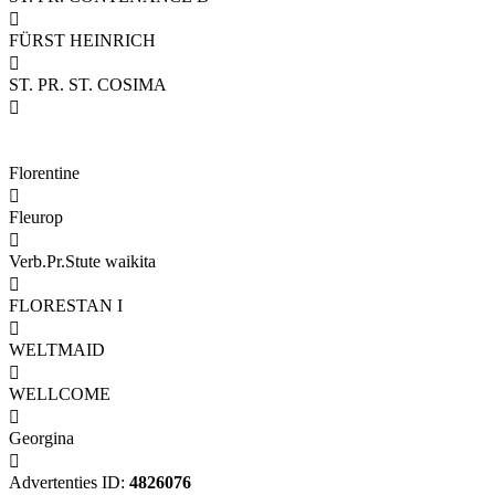

FÜRST HEINRICH

ST. PR. ST. COSIMA

Florentine

Fleurop

Verb.Pr.Stute waikita

FLORESTAN I

WELTMAID

WELLCOME

Georgina

Advertenties ID:
4826076