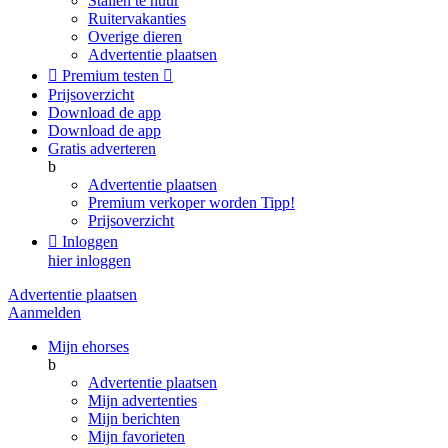
Stallen te huur
Ruitervakanties
Overige dieren
Advertentie plaatsen

Premium testen

Prijsoverzicht
Download de app
Download de app
Gratis adverteren
b
Advertentie plaatsen
Premium verkoper worden
Tipp!
Prijsoverzicht

Inloggen
hier inloggen
Advertentie plaatsen
Aanmelden
Mijn ehorses
b
Advertentie plaatsen
Mijn advertenties
Mijn berichten
Mijn favorieten