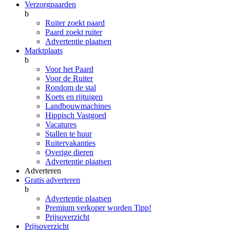
Verzorgpaarden
b
Ruiter zoekt paard
Paard zoekt ruiter
Advertentie plaatsen
Marktplaats
b
Voor het Paard
Voor de Ruiter
Rondom de stal
Koets en rijtuigen
Landbouwmachines
Hippisch Vastgoed
Vacatures
Stallen te huur
Ruitervakanties
Overige dieren
Advertentie plaatsen
Adverteren
Gratis adverteren
b
Advertentie plaatsen
Premium verkoper worden
Tipp!
Prijsoverzicht
Prijsoverzicht