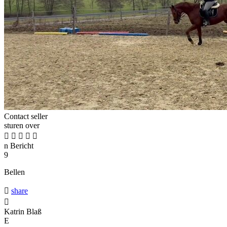
Contact seller
sturen over





n
Bericht
9
Bellen

share

Katrin Blaß
E