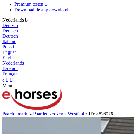
Premium testen

Download de app
download
Nederlands
b
Deutsch
Deutsch
Deutsch
Italiano
Polski
English
English
Nederlands
Español
Français
c


Menu
Paardenmarkt
»
Paarden zoeken
»
Westfaal
» ID: 4826076