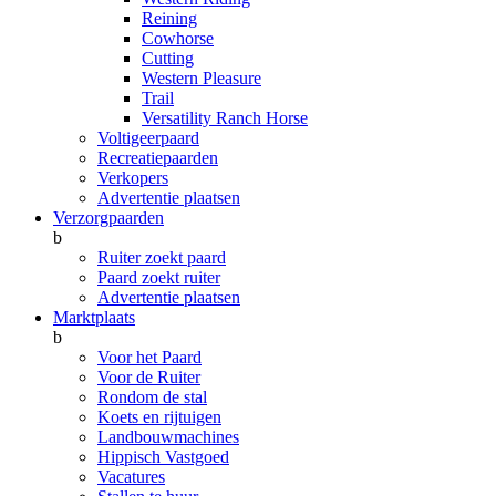
Reining
Cowhorse
Cutting
Western Pleasure
Trail
Versatility Ranch Horse
Voltigeerpaard
Recreatiepaarden
Verkopers
Advertentie plaatsen
Verzorgpaarden
b
Ruiter zoekt paard
Paard zoekt ruiter
Advertentie plaatsen
Marktplaats
b
Voor het Paard
Voor de Ruiter
Rondom de stal
Koets en rijtuigen
Landbouwmachines
Hippisch Vastgoed
Vacatures