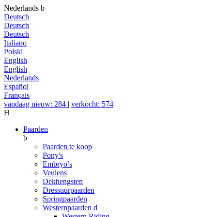
Nederlands
b
Deutsch
Deutsch
Deutsch
Italiano
Polski
English
English
Nederlands
Español
Français
vandaag nieuw: 284
|
verkocht: 574
H
Paarden
b
Paarden te koop
Pony's
Embryo’s
Veulens
Dekhengsten
Dressuurpaarden
Springpaarden
Westernpaarden
d
Western Riding