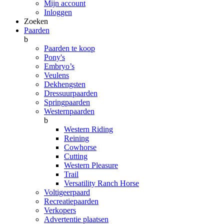
Mijn account
Inloggen
Zoeken
Paarden
b
Paarden te koop
Pony's
Embryo’s
Veulens
Dekhengsten
Dressuurpaarden
Springpaarden
Westernpaarden
b
Western Riding
Reining
Cowhorse
Cutting
Western Pleasure
Trail
Versatility Ranch Horse
Voltigeerpaard
Recreatiepaarden
Verkopers
Advertentie plaatsen