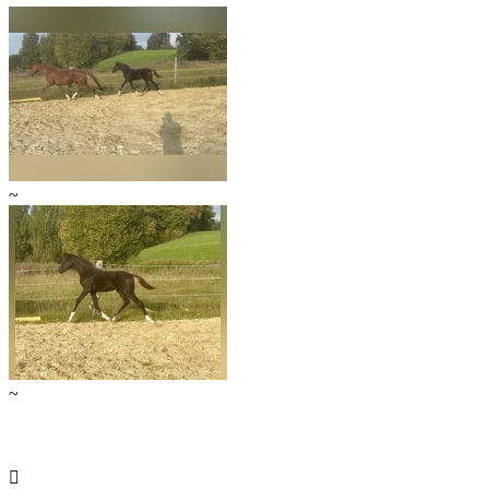
~
~
