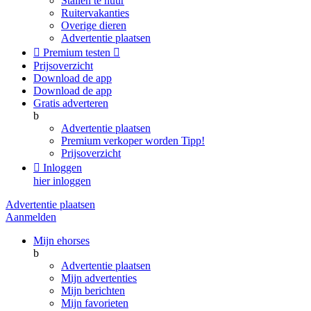
Stallen te huur
Ruitervakanties
Overige dieren
Advertentie plaatsen

Premium testen

Prijsoverzicht
Download de app
Download de app
Gratis adverteren
b
Advertentie plaatsen
Premium verkoper worden
Tipp!
Prijsoverzicht

Inloggen
hier inloggen
Advertentie plaatsen
Aanmelden
Mijn ehorses
b
Advertentie plaatsen
Mijn advertenties
Mijn berichten
Mijn favorieten