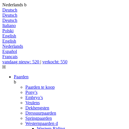
Nederlands
b
Deutsch
Deutsch
Deutsch
Italiano
Polski
English
English
Nederlands
Español
Français
vandaag nieuw: 520
|
verkocht: 550
H
Paarden
b
Paarden te koop
Pony's
Embryo’s
Veulens
Dekhengsten
Dressuurpaarden
Springpaarden
Westernpaarden
d
Western Riding