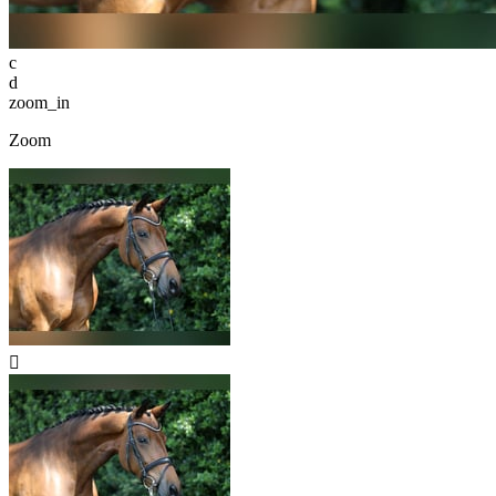
c
d
zoom_in
Zoom
