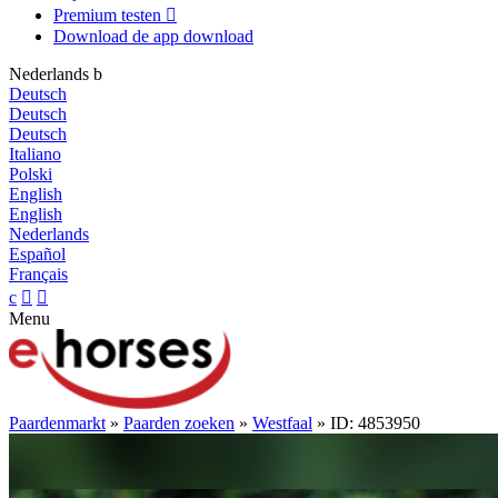
Premium testen

Download de app
download
Nederlands
b
Deutsch
Deutsch
Deutsch
Italiano
Polski
English
English
Nederlands
Español
Français
c


Menu
Paardenmarkt
»
Paarden zoeken
»
Westfaal
» ID: 4853950