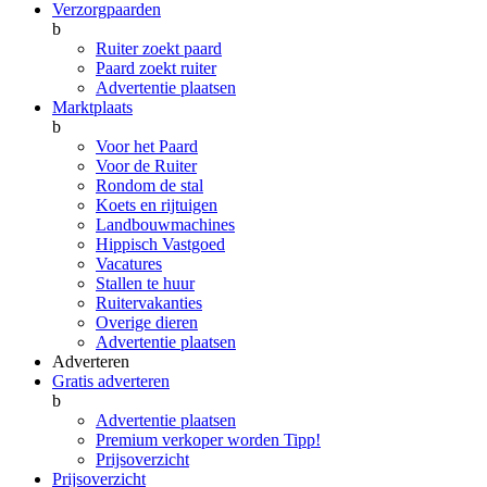
Verzorgpaarden
b
Ruiter zoekt paard
Paard zoekt ruiter
Advertentie plaatsen
Marktplaats
b
Voor het Paard
Voor de Ruiter
Rondom de stal
Koets en rijtuigen
Landbouwmachines
Hippisch Vastgoed
Vacatures
Stallen te huur
Ruitervakanties
Overige dieren
Advertentie plaatsen
Adverteren
Gratis adverteren
b
Advertentie plaatsen
Premium verkoper worden
Tipp!
Prijsoverzicht
Prijsoverzicht