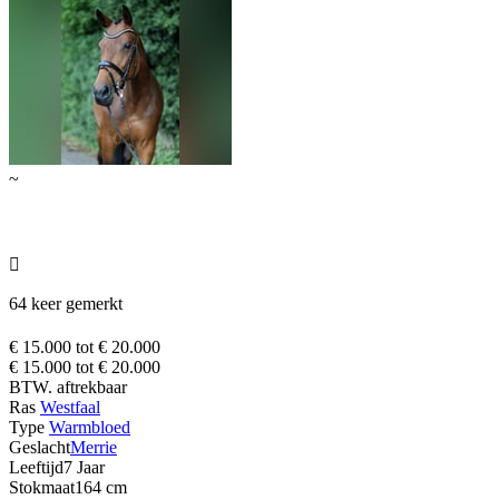
~

64 keer gemerkt
€ 15.000 tot € 20.000
€ 15.000 tot € 20.000
BTW. aftrekbaar
Ras
Westfaal
Type
Warmbloed
Geslacht
Merrie
Leeftijd
7 Jaar
Stokmaat
164 cm