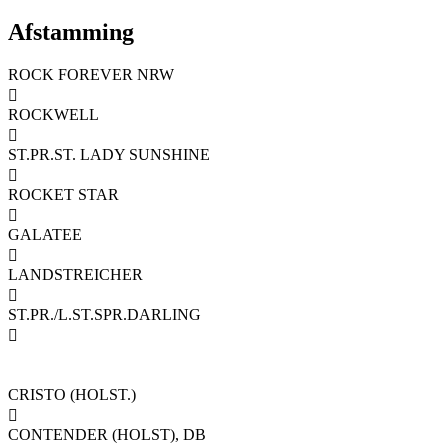
Afstamming
ROCK FOREVER NRW

ROCKWELL

ST.PR.ST. LADY SUNSHINE

ROCKET STAR

GALATEE

LANDSTREICHER

ST.PR./L.ST.SPR.DARLING

CRISTO (HOLST.)

CONTENDER (HOLST), DB