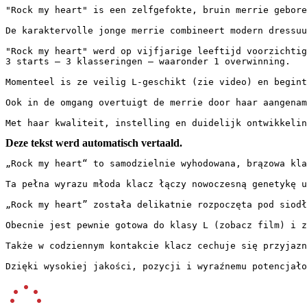
"Rock my heart" is een zelfgefokte, bruin merrie gebore
De karaktervolle jonge merrie combineert modern dressuu
"Rock my heart" werd op vijfjarige leeftijd voorzichtig
3 starts – 3 klasseringen – waaronder 1 overwinning.

Momenteel is ze veilig L-geschikt (zie video) en begint
Ook in de omgang overtuigt de merrie door haar aangenam
Met haar kwaliteit, instelling en duidelijk ontwikkeli
Deze tekst werd automatisch vertaald.
„Rock my heart“ to samodzielnie wyhodowana, brązowa kla
Ta pełna wyrazu młoda klacz łączy nowoczesną genetykę u
„Rock my heart” została delikatnie rozpoczęta pod siodł
Obecnie jest pewnie gotowa do klasy L (zobacz film) i z
Także w codziennym kontakcie klacz cechuje się przyjazn
Dzięki wysokiej jakości, pozycji i wyraźnemu potencjało