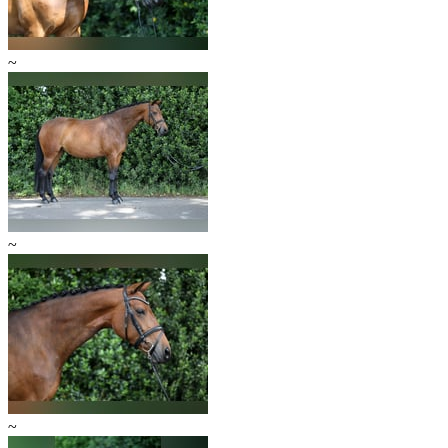
~
~
~