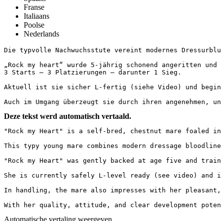
Franse
Italiaans
Poolse
Nederlands
Die typvolle Nachwuchsstute vereint modernes Dressurblu
„Rock my heart“ wurde 5-jährig schonend angeritten und 
3 Starts – 3 Platzierungen – darunter 1 Sieg.

Aktuell ist sie sicher L-fertig (siehe Video) und begin
Auch im Umgang überzeugt sie durch ihren angenehmen, un
Deze tekst werd automatisch vertaald.
"Rock my Heart" is a self-bred, chestnut mare foaled in
This typy young mare combines modern dressage bloodline
"Rock my Heart" was gently backed at age five and train
She is currently safely L-level ready (see video) and i
In handling, the mare also impresses with her pleasant,
With her quality, attitude, and clear development poten
Automatische vertaling weergeven