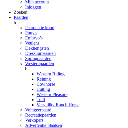
Mijn account
Inloggen
Zoeken
Paarden
b
Paarden te koop
Pony's
Embryo’s
Veulens
Dekhengsten
Dressuurpaarden
Springpaarden
Westernpaarden
b
Western Riding
Reining
Cowhorse
Cutting
Western Pleasure
Trail
Versatility Ranch Horse
Voltigeerpaard
Recreatiepaarden
Verkopers
Advertentie plaatsen