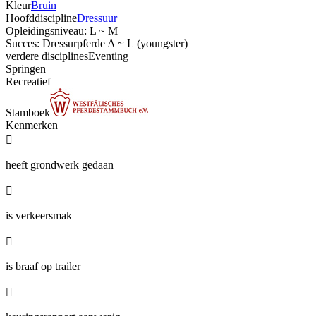
Kleur
Bruin
Hoofddiscipline
Dressuur
Opleidingsniveau: L ~ M
Succes: Dressurpferde A ~ L (youngster)
verdere disciplines
Eventing
Springen
Recreatief
Stamboek
Kenmerken

heeft grondwerk gedaan

is verkeersmak

is braaf op trailer
