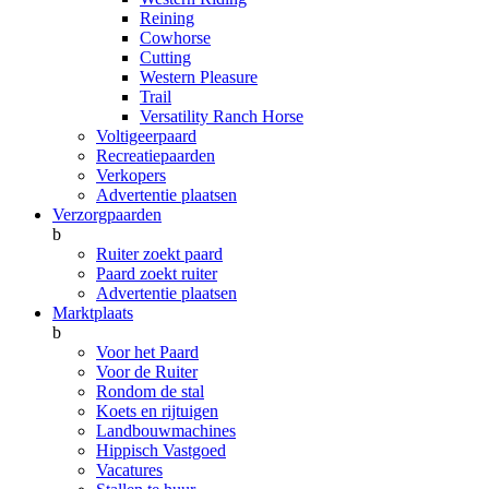
Reining
Cowhorse
Cutting
Western Pleasure
Trail
Versatility Ranch Horse
Voltigeerpaard
Recreatiepaarden
Verkopers
Advertentie plaatsen
Verzorgpaarden
b
Ruiter zoekt paard
Paard zoekt ruiter
Advertentie plaatsen
Marktplaats
b
Voor het Paard
Voor de Ruiter
Rondom de stal
Koets en rijtuigen
Landbouwmachines
Hippisch Vastgoed
Vacatures