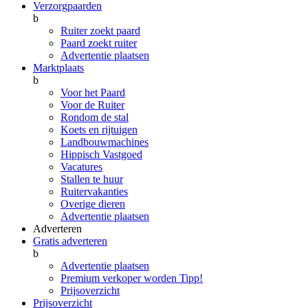
Verzorgpaarden
b
Ruiter zoekt paard
Paard zoekt ruiter
Advertentie plaatsen
Marktplaats
b
Voor het Paard
Voor de Ruiter
Rondom de stal
Koets en rijtuigen
Landbouwmachines
Hippisch Vastgoed
Vacatures
Stallen te huur
Ruitervakanties
Overige dieren
Advertentie plaatsen
Adverteren
Gratis adverteren
b
Advertentie plaatsen
Premium verkoper worden
Tipp!
Prijsoverzicht
Prijsoverzicht