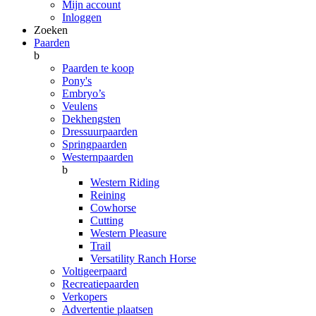
Mijn account
Inloggen
Zoeken
Paarden
b
Paarden te koop
Pony's
Embryo’s
Veulens
Dekhengsten
Dressuurpaarden
Springpaarden
Westernpaarden
b
Western Riding
Reining
Cowhorse
Cutting
Western Pleasure
Trail
Versatility Ranch Horse
Voltigeerpaard
Recreatiepaarden
Verkopers
Advertentie plaatsen