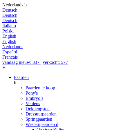
Nederlands
b
Deutsch
Deutsch
Deutsch
Italiano
Polski
English
English
Nederlands
Español
Français
vandaag nieuw: 337
|
verkocht: 577
H
Paarden
b
Paarden te koop
Pony's
Embryo’s
Veulens
Dekhengsten
Dressuurpaarden
Springpaarden
Westernpaarden
d
Western Riding