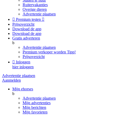
Stallen te huur
Ruitervakanties
Overige dieren
Advertentie plaatsen

Premium testen

Prijsoverzicht
Download de app
Download de app
Gratis adverteren
b
Advertentie plaatsen
Premium verkoper worden
Tipp!
Prijsoverzicht

Inloggen
hier inloggen
Advertentie plaatsen
Aanmelden
Mijn ehorses
b
Advertentie plaatsen
Mijn advertenties
Mijn berichten
Mijn favorieten