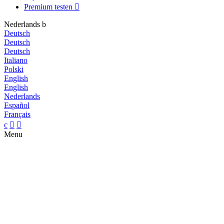
Premium testen

Nederlands
b
Deutsch
Deutsch
Deutsch
Italiano
Polski
English
English
Nederlands
Español
Français
c


Menu