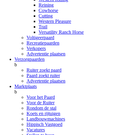
Reining
Cowhorse
Cutting
Western Pleasure
Trail
Versatility Ranch Horse
Voltigeerpaard
Recreatiepaarden
Verkopers
Advertentie plaatsen
Verzorgpaarden
b
Ruiter zoekt paard
Paard zoekt ruiter
Advertentie plaatsen
Marktplaats
b
Voor het Paard
Voor de Ruiter
Rondom de stal
Koets en rijtuigen
Landbouwmachines
Hippisch Vastgoed
Vacatures