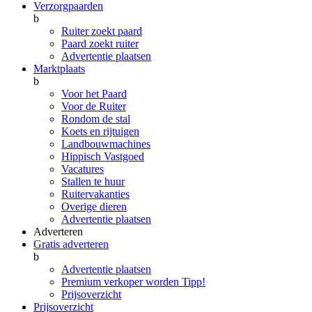
Verzorgpaarden
b
Ruiter zoekt paard
Paard zoekt ruiter
Advertentie plaatsen
Marktplaats
b
Voor het Paard
Voor de Ruiter
Rondom de stal
Koets en rijtuigen
Landbouwmachines
Hippisch Vastgoed
Vacatures
Stallen te huur
Ruitervakanties
Overige dieren
Advertentie plaatsen
Adverteren
Gratis adverteren
b
Advertentie plaatsen
Premium verkoper worden
Tipp!
Prijsoverzicht
Prijsoverzicht