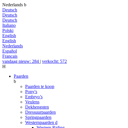
Nederlands
b
Deutsch
Deutsch
Deutsch
Italiano
Polski
English
English
Nederlands
Español
Français
vandaag nieuw: 284
|
verkocht: 572
H
Paarden
b
Paarden te koop
Pony's
Embryo’s
Veulens
Dekhengsten
Dressuurpaarden
Springpaarden
Westernpaarden
d
Western Riding