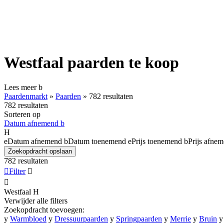
Westfaal paarden te koop
Lees meer
b
Paardenmarkt
»
Paarden
»
782 resultaten
782 resultaten
Sorteren op
Datum afnemend
b
H
e
Datum afnemend
b
Datum toenemend
e
Prijs toenemend
b
Prijs afne
Zoekopdracht opslaan
782 resultaten

Filter


Westfaal
H
Verwijder alle filters
Zoekopdracht toevoegen:
y
Warmbloed
y
Dressuurpaarden
y
Springpaarden
y
Merrie
y
Bruin
y