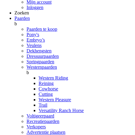
Mijn account
Inloggen
Zoeken
Paarden
b
Paarden te koop
Pony's
Embryo’s
Veulens
Dekhengsten
Dressuurpaarden
Springpaarden
Westernpaarden
b
Western Riding
Reining
Cowhorse
Cutting
Western Pleasure
Trail
Versatility Ranch Horse
Voltigeerpaard
Recreatiepaarden
Verkopers
Advertentie plaatsen