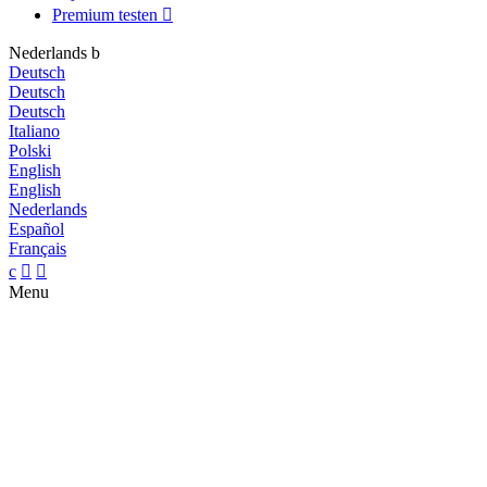
Premium testen

Nederlands
b
Deutsch
Deutsch
Deutsch
Italiano
Polski
English
English
Nederlands
Español
Français
c


Menu