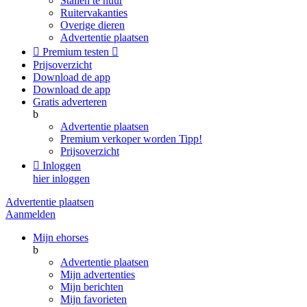
Stallen te huur
Ruitervakanties
Overige dieren
Advertentie plaatsen

Premium testen

Prijsoverzicht
Download de app
Download de app
Gratis adverteren
b
Advertentie plaatsen
Premium verkoper worden
Tipp!
Prijsoverzicht

Inloggen
hier inloggen
Advertentie plaatsen
Aanmelden
Mijn ehorses
b
Advertentie plaatsen
Mijn advertenties
Mijn berichten
Mijn favorieten