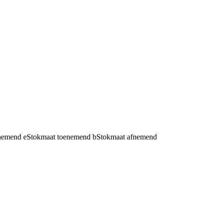
fnemend
e
Stokmaat toenemend
b
Stokmaat afnemend