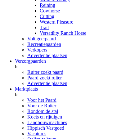
Reining
Cowhorse
Cutting
Western Pleasure
Trail
Versatility Ranch Horse
Voltigeerpaard
Recreatiepaarden
Verkopers
Advertentie plaatsen
Verzorgpaarden
b
Ruiter zoekt paard
Paard zoekt ruiter
Advertentie plaatsen
Marktplaats
b
Voor het Paard
Voor de Ruiter
Rondom de stal
Koets en rijtuigen
Landbouwmachines
Hippisch Vastgoed
Vacatures