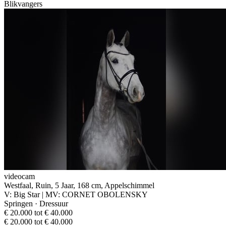
Blikvangers
videocam
Westfaal, Ruin, 5 Jaar, 168 cm, Appelschimmel
V: Big Star | MV: CORNET OBOLENSKY
Springen · Dressuur
€ 20.000 tot € 40.000
€ 20.000 tot € 40.000