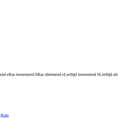
mend
e
Ras toenemend
b
Ras afnemend
e
Leeftijd toenemend
b
Leeftijd a
Ruin