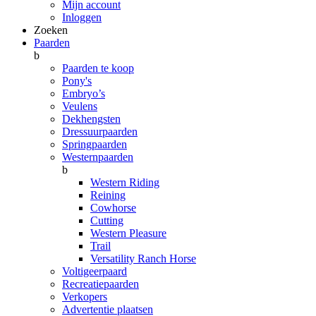
Mijn account
Inloggen
Zoeken
Paarden
b
Paarden te koop
Pony's
Embryo’s
Veulens
Dekhengsten
Dressuurpaarden
Springpaarden
Westernpaarden
b
Western Riding
Reining
Cowhorse
Cutting
Western Pleasure
Trail
Versatility Ranch Horse
Voltigeerpaard
Recreatiepaarden
Verkopers
Advertentie plaatsen