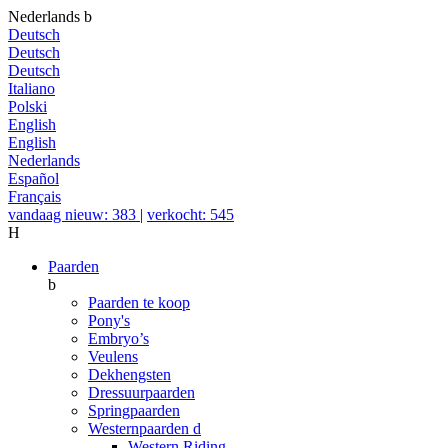
Nederlands
b
Deutsch
Deutsch
Deutsch
Italiano
Polski
English
English
Nederlands
Español
Français
vandaag nieuw: 383
|
verkocht: 545
H
Paarden
b
Paarden te koop
Pony's
Embryo’s
Veulens
Dekhengsten
Dressuurpaarden
Springpaarden
Westernpaarden
d
Western Riding