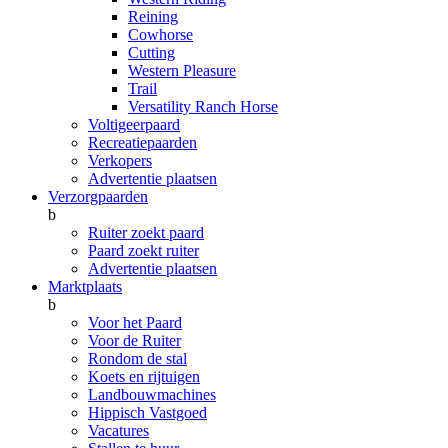
Reining
Cowhorse
Cutting
Western Pleasure
Trail
Versatility Ranch Horse
Voltigeerpaard
Recreatiepaarden
Verkopers
Advertentie plaatsen
Verzorgpaarden
b
Ruiter zoekt paard
Paard zoekt ruiter
Advertentie plaatsen
Marktplaats
b
Voor het Paard
Voor de Ruiter
Rondom de stal
Koets en rijtuigen
Landbouwmachines
Hippisch Vastgoed
Vacatures