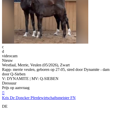
c
d
videocam
Nieuw
Westfaal, Merrie, Veulen (05/2026), Zwart
Rapp- merrie veulen, geboren op 27-05, sired door Dynamite - dam
door Q-Sieben
V: DYNAMITE | MV: Q-SIEBEN
Dressuur
Prijs op aanvraag

Kris De Doncker Pferdewirtschaftsmeister FN
DE