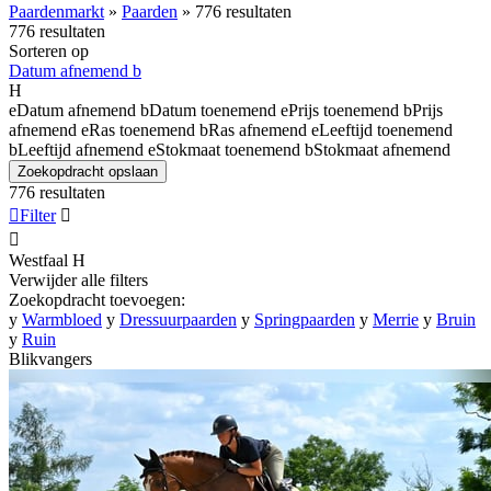
Paardenmarkt
»
Paarden
»
776 resultaten
776 resultaten
Sorteren op
Datum afnemend
b
H
e
Datum afnemend
b
Datum toenemend
e
Prijs toenemend
b
Prijs
afnemend
e
Ras toenemend
b
Ras afnemend
e
Leeftijd toenemend
b
Leeftijd afnemend
e
Stokmaat toenemend
b
Stokmaat afnemend
Zoekopdracht opslaan
776 resultaten

Filter


Westfaal
H
Verwijder alle filters
Zoekopdracht toevoegen:
y
Warmbloed
y
Dressuurpaarden
y
Springpaarden
y
Merrie
y
Bruin
y
Ruin
Blikvangers