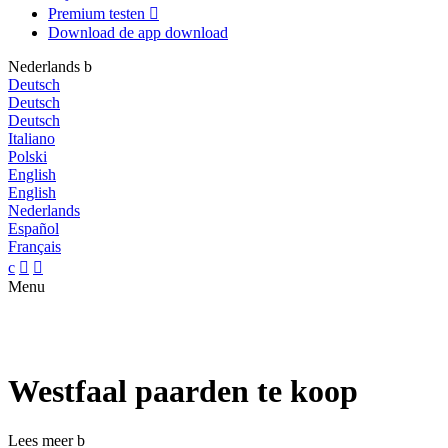
Premium testen

Download de app
download
Nederlands
b
Deutsch
Deutsch
Deutsch
Italiano
Polski
English
English
Nederlands
Español
Français
c


Menu
Westfaal paarden te koop
Lees meer
b