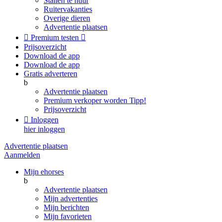
Stallen te huur
Ruitervakanties
Overige dieren
Advertentie plaatsen

Premium testen

Prijsoverzicht
Download de app
Download de app
Gratis adverteren
b
Advertentie plaatsen
Premium verkoper worden
Tipp!
Prijsoverzicht

Inloggen
hier inloggen
Advertentie plaatsen
Aanmelden
Mijn ehorses
b
Advertentie plaatsen
Mijn advertenties
Mijn berichten
Mijn favorieten