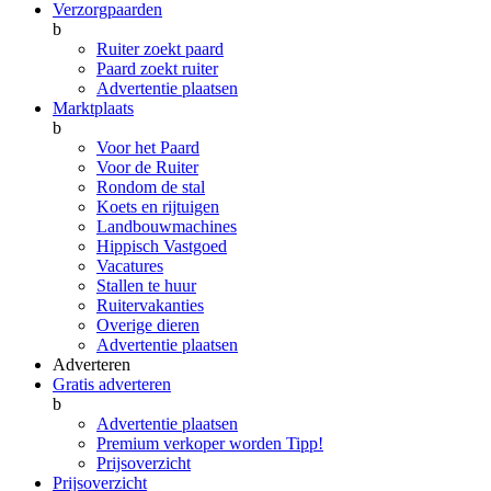
Verzorgpaarden
b
Ruiter zoekt paard
Paard zoekt ruiter
Advertentie plaatsen
Marktplaats
b
Voor het Paard
Voor de Ruiter
Rondom de stal
Koets en rijtuigen
Landbouwmachines
Hippisch Vastgoed
Vacatures
Stallen te huur
Ruitervakanties
Overige dieren
Advertentie plaatsen
Adverteren
Gratis adverteren
b
Advertentie plaatsen
Premium verkoper worden
Tipp!
Prijsoverzicht
Prijsoverzicht