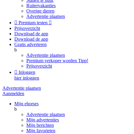
Stallen te huur
Ruitervakanties
Overige dieren
Advertentie plaatsen

Premium testen

Prijsoverzicht
Download de app
Download de app
Gratis adverteren
b
Advertentie plaatsen
Premium verkoper worden
Tipp!
Prijsoverzicht

Inloggen
hier inloggen
Advertentie plaatsen
Aanmelden
Mijn ehorses
b
Advertentie plaatsen
Mijn advertenties
Mijn berichten
Mijn favorieten