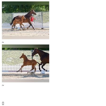
~
~
