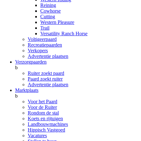
Reining
Cowhorse
Cutting
Western Pleasure
Trail
Versatility Ranch Horse
Voltigeerpaard
Recreatiepaarden
Verkopers
Advertentie plaatsen
Verzorgpaarden
b
Ruiter zoekt paard
Paard zoekt ruiter
Advertentie plaatsen
Marktplaats
b
Voor het Paard
Voor de Ruiter
Rondom de stal
Koets en rijtuigen
Landbouwmachines
Hippisch Vastgoed
Vacatures