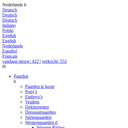
Nederlands
b
Deutsch
Deutsch
Deutsch
Italiano
Polski
English
English
Nederlands
Español
Français
vandaag nieuw: 422
|
verkocht: 552
H
Paarden
b
Paarden te koop
Pony's
Embryo’s
Veulens
Dekhengsten
Dressuurpaarden
Springpaarden
Westernpaarden
d
Western Riding