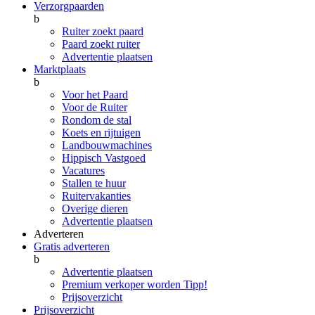
Verzorgpaarden
b
Ruiter zoekt paard
Paard zoekt ruiter
Advertentie plaatsen
Marktplaats
b
Voor het Paard
Voor de Ruiter
Rondom de stal
Koets en rijtuigen
Landbouwmachines
Hippisch Vastgoed
Vacatures
Stallen te huur
Ruitervakanties
Overige dieren
Advertentie plaatsen
Adverteren
Gratis adverteren
b
Advertentie plaatsen
Premium verkoper worden
Tipp!
Prijsoverzicht
Prijsoverzicht