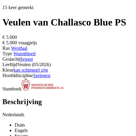
15 keer gemerkt
Veulen van Challasco Blue PS
€ 5.000
€ 5.000 vraagprijs
Ras
Westfaal
Type
Warmbloed
Geslacht
Hengst
Leeftijd
Veulen (05/2026)
Kleur
kan schimmel zijn
Hoofddiscipline
Springen
Stamboek
Beschrijving
Nederlands
Duits
Engels
Spaans