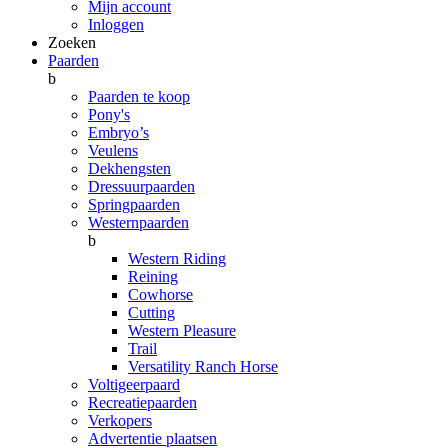
Mijn account
Inloggen
Zoeken
Paarden
b
Paarden te koop
Pony's
Embryo’s
Veulens
Dekhengsten
Dressuurpaarden
Springpaarden
Westernpaarden
b
Western Riding
Reining
Cowhorse
Cutting
Western Pleasure
Trail
Versatility Ranch Horse
Voltigeerpaard
Recreatiepaarden
Verkopers
Advertentie plaatsen