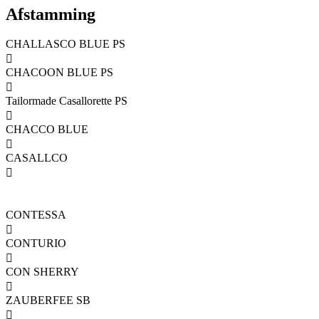
Afstamming
CHALLASCO BLUE PS

CHACOON BLUE PS

Tailormade Casallorette PS

CHACCO BLUE

CASALLCO

CONTESSA

CONTURIO

CON SHERRY

ZAUBERFEE SB
