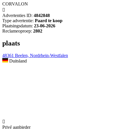
CORVALON

Advertenties ID:
4842848
Type advertentie:
Paard te koop
Plaatsingsdatum:
23-06-2026
Reclameoproep:
2802
plaats
48361 Beelen, Nordrhein-Westfalen
Duitsland

Privé aanbieder