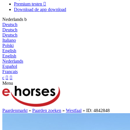
Premium testen

Download de app
download
Nederlands
b
Deutsch
Deutsch
Deutsch
Italiano
Polski
English
English
Nederlands
Español
Français
c


Menu
Paardenmarkt
»
Paarden zoeken
»
Westfaal
» ID: 4842848