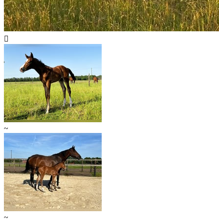

~
~