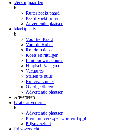
Verzorgpaarden
b
Ruiter zoekt paard
Paard zoekt ruiter
Advertentie plaatsen
Marktplaats
b
Voor het Paard
Voor de Ruiter
Rondom de stal
Koets en rijtuigen
Landbouwmachines
Hippisch Vastgoed
Vacatures
Stallen te huur
Ruitervakanties
Overige dieren
Advertentie plaatsen
Adverteren
Gratis adverteren
b
Advertentie plaatsen
Premium verkoper worden
Tipp!
Prijsoverzicht
Prijsoverzicht