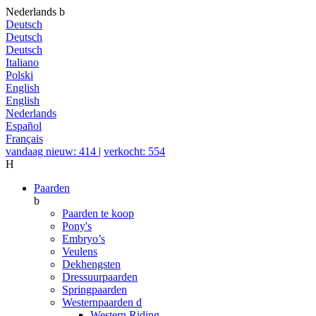
Nederlands
b
Deutsch
Deutsch
Deutsch
Italiano
Polski
English
English
Nederlands
Español
Français
vandaag nieuw: 414
|
verkocht: 554
H
Paarden
b
Paarden te koop
Pony's
Embryo’s
Veulens
Dekhengsten
Dressuurpaarden
Springpaarden
Westernpaarden
d
Western Riding