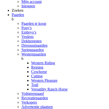
Mijn account
Inloggen
Zoeken
Paarden
b
Paarden te koop
Pony's
Embryo’s
Veulens
Dekhengsten
Dressuurpaarden
Springpaarden
Westernpaarden
b
Western Riding
Reining
Cowhorse
Cutting
Western Pleasure
Trail
Versatility Ranch Horse
Voltigeerpaard
Recreatiepaarden
Verkopers
Advertentie plaatsen