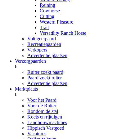
Reining
Cowhorse
Cutting
Western Pleasure
Trail
Versatility Ranch Horse
Voltigeerpaard
Recreatiepaarden
Verkopers
Advertentie plaatsen
Verzorgpaarden
b
Ruiter zoekt paard
Paard zoekt ruiter
Advertentie plaatsen
Marktplaats
b
Voor het Paard
Voor de Ruiter
Rondom de stal
Koets en rijtuigen
Landbouwmachines
Hippisch Vastgoed
Vacatures