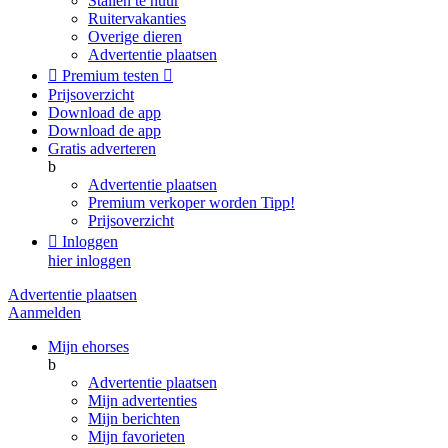
Stallen te huur
Ruitervakanties
Overige dieren
Advertentie plaatsen

Premium testen

Prijsoverzicht
Download de app
Download de app
Gratis adverteren
b
Advertentie plaatsen
Premium verkoper worden
Tipp!
Prijsoverzicht

Inloggen
hier inloggen
Advertentie plaatsen
Aanmelden
Mijn ehorses
b
Advertentie plaatsen
Mijn advertenties
Mijn berichten
Mijn favorieten