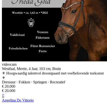
videocam
Westfaal, Merrie, 4 Jaar, 163 cm, Bruin
⚜️ Hoogwaardig talentvol droompaard met veelbelovende toekomst
⚜️
Dressuur · Fokken · Springen · Recreatief
€ 20.000
€ 20.000

Angelina De Vittorio