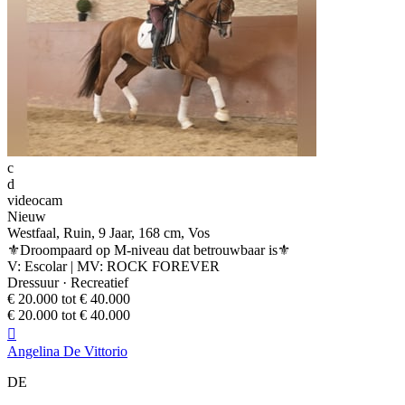
c
d
videocam
Nieuw
Westfaal, Ruin, 9 Jaar, 168 cm, Vos
⚜️Droompaard op M-niveau dat betrouwbaar is⚜️
V: Escolar | MV: ROCK FOREVER
Dressuur · Recreatief
€ 20.000 tot € 40.000
€ 20.000 tot € 40.000

Angelina De Vittorio
DE