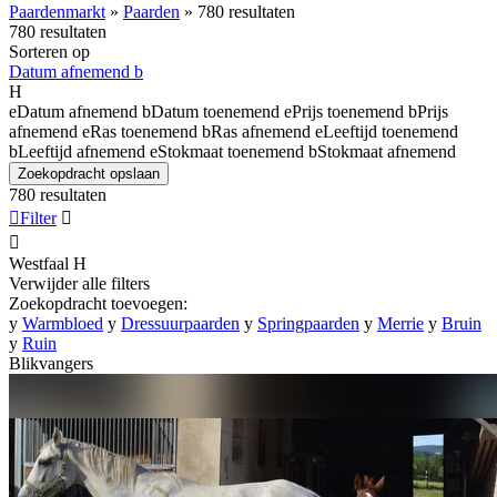
Paardenmarkt
»
Paarden
»
780 resultaten
780 resultaten
Sorteren op
Datum afnemend
b
H
e
Datum afnemend
b
Datum toenemend
e
Prijs toenemend
b
Prijs
afnemend
e
Ras toenemend
b
Ras afnemend
e
Leeftijd toenemend
b
Leeftijd afnemend
e
Stokmaat toenemend
b
Stokmaat afnemend
Zoekopdracht opslaan
780 resultaten

Filter


Westfaal
H
Verwijder alle filters
Zoekopdracht toevoegen:
y
Warmbloed
y
Dressuurpaarden
y
Springpaarden
y
Merrie
y
Bruin
y
Ruin
Blikvangers