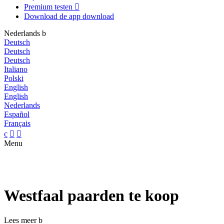
Premium testen

Download de app
download
Nederlands
b
Deutsch
Deutsch
Deutsch
Italiano
Polski
English
English
Nederlands
Español
Français
c


Menu
Westfaal paarden te koop
Lees meer
b