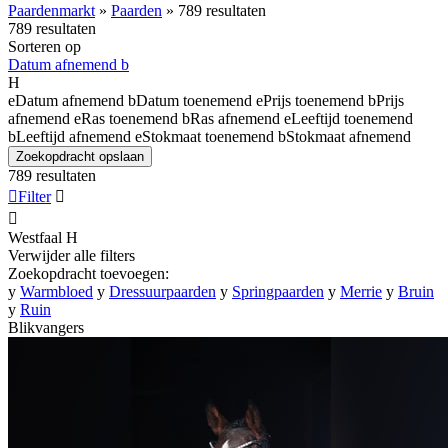
Paardenmarkt
»
Paarden
»
789 resultaten
789 resultaten
Sorteren op
Datum afnemend
b
H
e
Datum afnemend
b
Datum toenemend
e
Prijs toenemend
b
Prijs
afnemend
e
Ras toenemend
b
Ras afnemend
e
Leeftijd toenemend
b
Leeftijd afnemend
e
Stokmaat toenemend
b
Stokmaat afnemend
Zoekopdracht opslaan
789 resultaten

Filter


Westfaal
H
Verwijder alle filters
Zoekopdracht toevoegen:
y
Warmbloed
y
Dressuurpaarden
y
Springpaarden
y
Merrie
y
Bruin
y
Ruin
Blikvangers