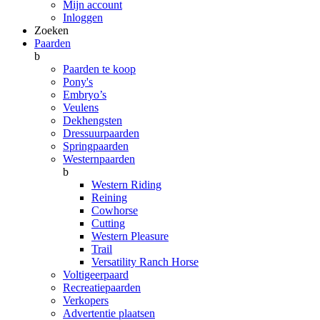
Mijn account
Inloggen
Zoeken
Paarden
b
Paarden te koop
Pony's
Embryo’s
Veulens
Dekhengsten
Dressuurpaarden
Springpaarden
Westernpaarden
b
Western Riding
Reining
Cowhorse
Cutting
Western Pleasure
Trail
Versatility Ranch Horse
Voltigeerpaard
Recreatiepaarden
Verkopers
Advertentie plaatsen