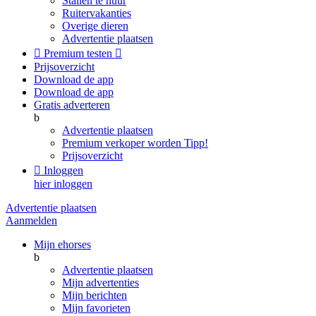
Stallen te huur
Ruitervakanties
Overige dieren
Advertentie plaatsen

Premium testen

Prijsoverzicht
Download de app
Download de app
Gratis adverteren
b
Advertentie plaatsen
Premium verkoper worden
Tipp!
Prijsoverzicht

Inloggen
hier inloggen
Advertentie plaatsen
Aanmelden
Mijn ehorses
b
Advertentie plaatsen
Mijn advertenties
Mijn berichten
Mijn favorieten