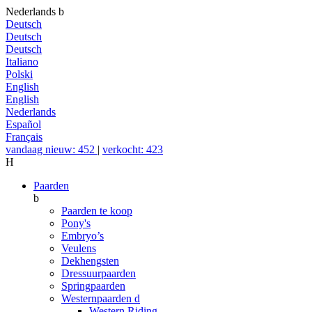
Nederlands
b
Deutsch
Deutsch
Deutsch
Italiano
Polski
English
English
Nederlands
Español
Français
vandaag nieuw: 452
|
verkocht: 423
H
Paarden
b
Paarden te koop
Pony's
Embryo’s
Veulens
Dekhengsten
Dressuurpaarden
Springpaarden
Westernpaarden
d
Western Riding