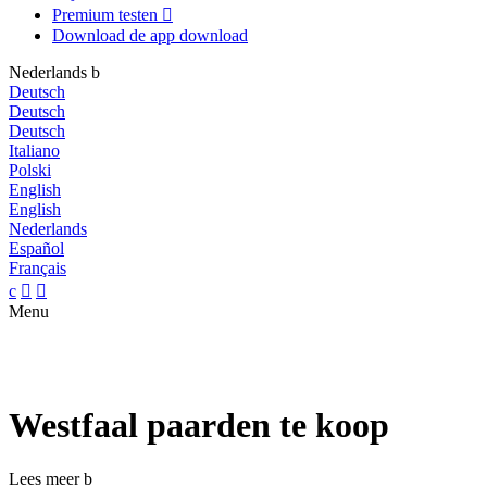
Premium testen

Download de app
download
Nederlands
b
Deutsch
Deutsch
Deutsch
Italiano
Polski
English
English
Nederlands
Español
Français
c


Menu
Westfaal paarden te koop
Lees meer
b