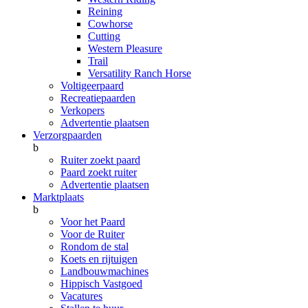
Reining
Cowhorse
Cutting
Western Pleasure
Trail
Versatility Ranch Horse
Voltigeerpaard
Recreatiepaarden
Verkopers
Advertentie plaatsen
Verzorgpaarden
b
Ruiter zoekt paard
Paard zoekt ruiter
Advertentie plaatsen
Marktplaats
b
Voor het Paard
Voor de Ruiter
Rondom de stal
Koets en rijtuigen
Landbouwmachines
Hippisch Vastgoed
Vacatures