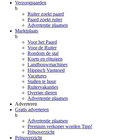
Verzorgpaarden
b
Ruiter zoekt paard
Paard zoekt ruiter
Advertentie plaatsen
Marktplaats
b
Voor het Paard
Voor de Ruiter
Rondom de stal
Koets en rijtuigen
Landbouwmachines
Hippisch Vastgoed
Vacatures
Stallen te huur
Ruitervakanties
Overige dieren
Advertentie plaatsen
Adverteren
Gratis adverteren
b
Advertentie plaatsen
Premium verkoper worden
Tipp!
Prijsoverzicht
Prijsoverzicht