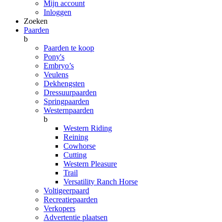
Mijn account
Inloggen
Zoeken
Paarden
b
Paarden te koop
Pony's
Embryo’s
Veulens
Dekhengsten
Dressuurpaarden
Springpaarden
Westernpaarden
b
Western Riding
Reining
Cowhorse
Cutting
Western Pleasure
Trail
Versatility Ranch Horse
Voltigeerpaard
Recreatiepaarden
Verkopers
Advertentie plaatsen