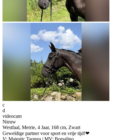
c
d
videocam
Nieuw
Westfaal, Merrie, 4 Jaar, 168 cm, Zwart
Geweldige partner voor sport en vrije tijd!❤
V: Majestic Taonga | MV: Borsalino