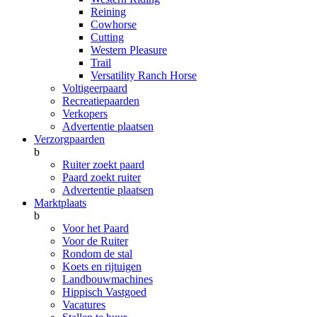
Reining
Cowhorse
Cutting
Western Pleasure
Trail
Versatility Ranch Horse
Voltigeerpaard
Recreatiepaarden
Verkopers
Advertentie plaatsen
Verzorgpaarden
b
Ruiter zoekt paard
Paard zoekt ruiter
Advertentie plaatsen
Marktplaats
b
Voor het Paard
Voor de Ruiter
Rondom de stal
Koets en rijtuigen
Landbouwmachines
Hippisch Vastgoed
Vacatures