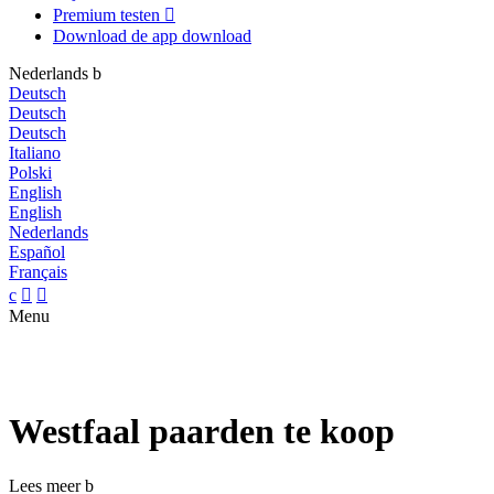
Premium testen

Download de app
download
Nederlands
b
Deutsch
Deutsch
Deutsch
Italiano
Polski
English
English
Nederlands
Español
Français
c


Menu
Westfaal paarden te koop
Lees meer
b