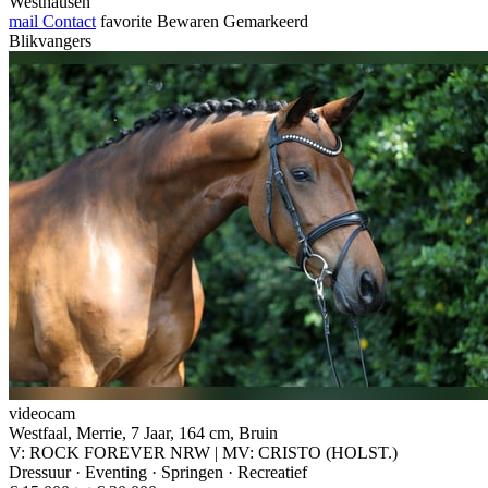
Westhausen
mail
Contact
favorite
Bewaren
Gemarkeerd
Blikvangers
videocam
Westfaal, Merrie, 7 Jaar, 164 cm, Bruin
V: ROCK FOREVER NRW | MV: CRISTO (HOLST.)
Dressuur · Eventing · Springen · Recreatief