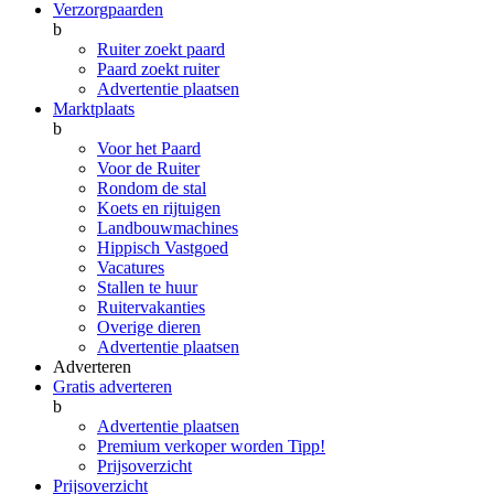
Verzorgpaarden
b
Ruiter zoekt paard
Paard zoekt ruiter
Advertentie plaatsen
Marktplaats
b
Voor het Paard
Voor de Ruiter
Rondom de stal
Koets en rijtuigen
Landbouwmachines
Hippisch Vastgoed
Vacatures
Stallen te huur
Ruitervakanties
Overige dieren
Advertentie plaatsen
Adverteren
Gratis adverteren
b
Advertentie plaatsen
Premium verkoper worden
Tipp!
Prijsoverzicht
Prijsoverzicht