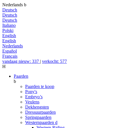
Nederlands
b
Deutsch
Deutsch
Deutsch
Italiano
Polski
English
English
Nederlands
Español
Français
vandaag nieuw: 337
|
verkocht: 577
H
Paarden
b
Paarden te koop
Pony's
Embryo’s
Veulens
Dekhengsten
Dressuurpaarden
Springpaarden
Westernpaarden
d
Western Riding