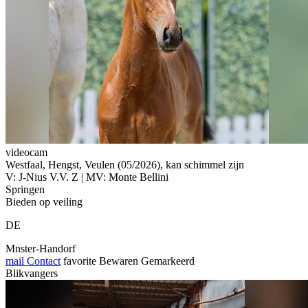
videocam
Westfaal, Hengst, Veulen (05/2026), kan schimmel zijn
V: J-Nius V.V. Z | MV: Monte Bellini
Springen
Bieden op veiling
DE
Mnster-Handorf
mail
Contact
favorite
Bewaren
Gemarkeerd
Blikvangers