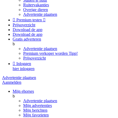
Stallen te huur
Ruitervakanties
Overige dieren
Advertentie plaatsen

Premium testen

Prijsoverzicht
Download de app
Download de app
Gratis adverteren
b
Advertentie plaatsen
Premium verkoper worden
Tipp!
Prijsoverzicht

Inloggen
hier inloggen
Advertentie plaatsen
Aanmelden
Mijn ehorses
b
Advertentie plaatsen
Mijn advertenties
Mijn berichten
Mijn favorieten