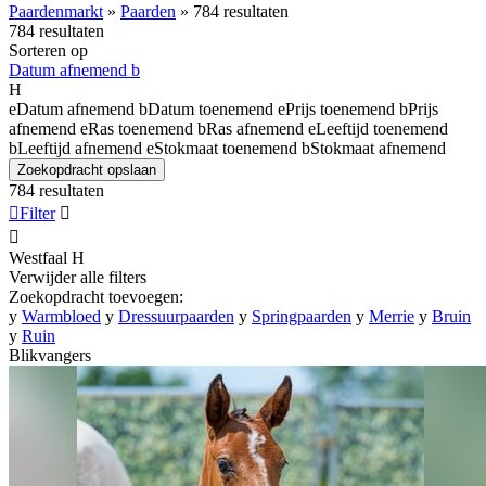
Paardenmarkt
»
Paarden
»
784 resultaten
784 resultaten
Sorteren op
Datum afnemend
b
H
e
Datum afnemend
b
Datum toenemend
e
Prijs toenemend
b
Prijs
afnemend
e
Ras toenemend
b
Ras afnemend
e
Leeftijd toenemend
b
Leeftijd afnemend
e
Stokmaat toenemend
b
Stokmaat afnemend
Zoekopdracht opslaan
784 resultaten

Filter


Westfaal
H
Verwijder alle filters
Zoekopdracht toevoegen:
y
Warmbloed
y
Dressuurpaarden
y
Springpaarden
y
Merrie
y
Bruin
y
Ruin
Blikvangers