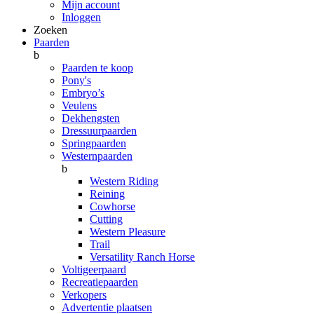
Mijn account
Inloggen
Zoeken
Paarden
b
Paarden te koop
Pony's
Embryo’s
Veulens
Dekhengsten
Dressuurpaarden
Springpaarden
Westernpaarden
b
Western Riding
Reining
Cowhorse
Cutting
Western Pleasure
Trail
Versatility Ranch Horse
Voltigeerpaard
Recreatiepaarden
Verkopers
Advertentie plaatsen