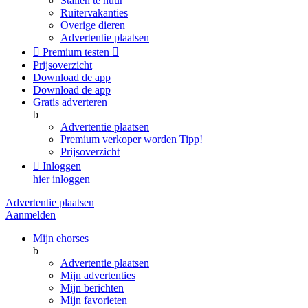
Stallen te huur
Ruitervakanties
Overige dieren
Advertentie plaatsen

Premium testen

Prijsoverzicht
Download de app
Download de app
Gratis adverteren
b
Advertentie plaatsen
Premium verkoper worden
Tipp!
Prijsoverzicht

Inloggen
hier inloggen
Advertentie plaatsen
Aanmelden
Mijn ehorses
b
Advertentie plaatsen
Mijn advertenties
Mijn berichten
Mijn favorieten