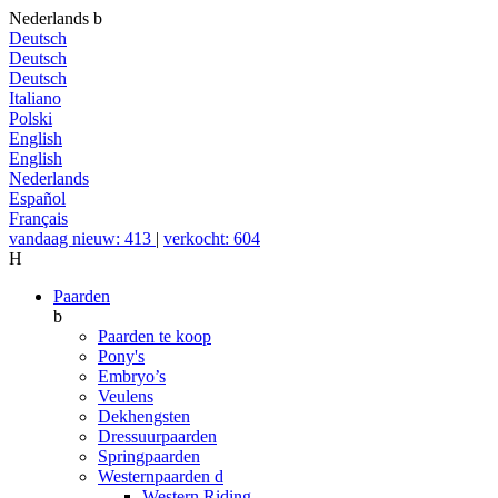
Nederlands
b
Deutsch
Deutsch
Deutsch
Italiano
Polski
English
English
Nederlands
Español
Français
vandaag nieuw: 413
|
verkocht: 604
H
Paarden
b
Paarden te koop
Pony's
Embryo’s
Veulens
Dekhengsten
Dressuurpaarden
Springpaarden
Westernpaarden
d
Western Riding