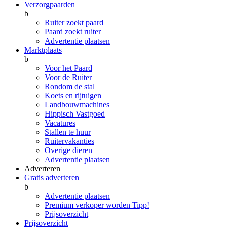
Verzorgpaarden
b
Ruiter zoekt paard
Paard zoekt ruiter
Advertentie plaatsen
Marktplaats
b
Voor het Paard
Voor de Ruiter
Rondom de stal
Koets en rijtuigen
Landbouwmachines
Hippisch Vastgoed
Vacatures
Stallen te huur
Ruitervakanties
Overige dieren
Advertentie plaatsen
Adverteren
Gratis adverteren
b
Advertentie plaatsen
Premium verkoper worden
Tipp!
Prijsoverzicht
Prijsoverzicht