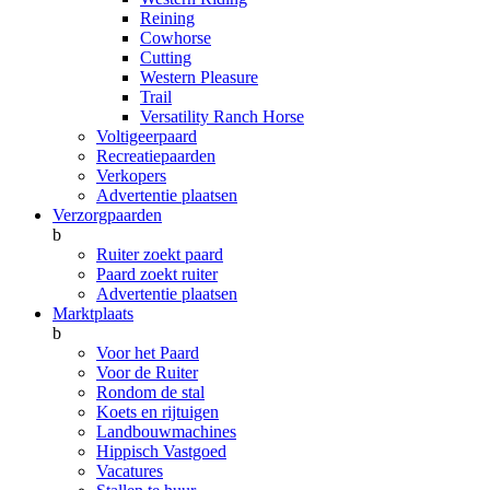
Reining
Cowhorse
Cutting
Western Pleasure
Trail
Versatility Ranch Horse
Voltigeerpaard
Recreatiepaarden
Verkopers
Advertentie plaatsen
Verzorgpaarden
b
Ruiter zoekt paard
Paard zoekt ruiter
Advertentie plaatsen
Marktplaats
b
Voor het Paard
Voor de Ruiter
Rondom de stal
Koets en rijtuigen
Landbouwmachines
Hippisch Vastgoed
Vacatures