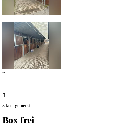
~
~

8 keer gemerkt
Box frei