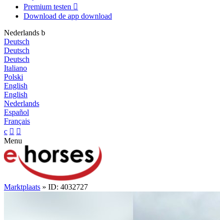
Premium testen

Download de app
download
Nederlands
b
Deutsch
Deutsch
Deutsch
Italiano
Polski
English
English
Nederlands
Español
Français
c


Menu
Marktplaats
» ID: 4032727