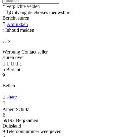
* Verplichte velden
j
Ontvang de ehorses nieuwsbrief
Bericht sturen

Afdrukken
r
Inhoud melden
‹
›
×
Werbung
Contact seller
sturen over





n
Bericht
9
Bellen

share

Albert Schulz
E
59192 Bergkamen
Duitsland
9
Telefoonnummer weergeven
n