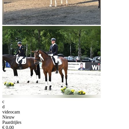
c
d
videocam
Nieuw
Paardrijles
€ 0,00