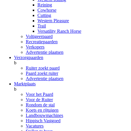
Reining
Cowhorse
Cutting
Western Pleasure
Trail
Versatility Ranch Horse
Voltigeerpaard
Recreatiepaarden
Verkopers
Advertentie plaatsen
Verzorgpaarden
b
Ruiter zoekt paard
Paard zoekt ruiter
Advertentie plaatsen
Marktplaats
b
Voor het Paard
Voor de Ruiter
Rondom de stal
Koets en rijtuigen
Landbouwmachines
Hippisch Vastgoed
Vacatures