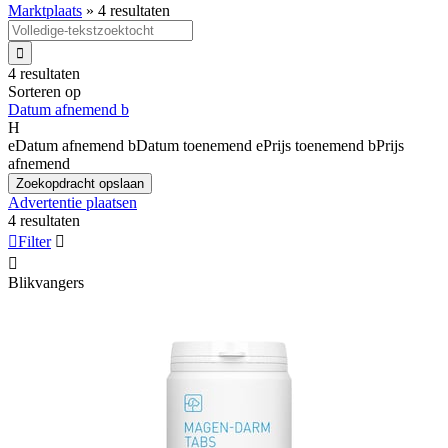
Marktplaats
»
4 resultaten

4 resultaten
Sorteren op
Datum afnemend
b
H
e
Datum afnemend
b
Datum toenemend
e
Prijs toenemend
b
Prijs
afnemend
Zoekopdracht opslaan
Advertentie plaatsen
4 resultaten

Filter


Blikvangers