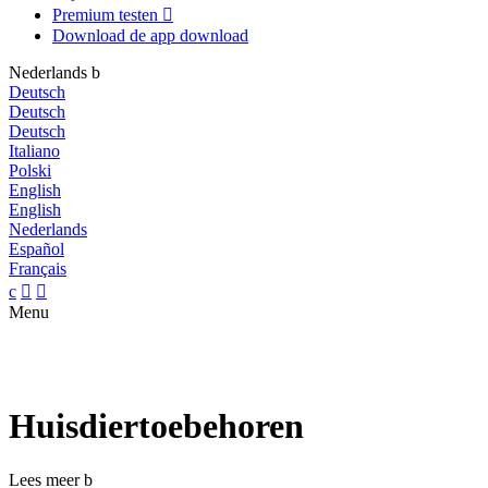
Premium testen

Download de app
download
Nederlands
b
Deutsch
Deutsch
Deutsch
Italiano
Polski
English
English
Nederlands
Español
Français
c


Menu
Huisdiertoebehoren
Lees meer
b