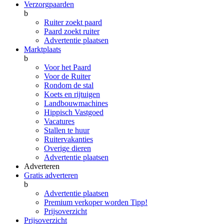
Verzorgpaarden
b
Ruiter zoekt paard
Paard zoekt ruiter
Advertentie plaatsen
Marktplaats
b
Voor het Paard
Voor de Ruiter
Rondom de stal
Koets en rijtuigen
Landbouwmachines
Hippisch Vastgoed
Vacatures
Stallen te huur
Ruitervakanties
Overige dieren
Advertentie plaatsen
Adverteren
Gratis adverteren
b
Advertentie plaatsen
Premium verkoper worden
Tipp!
Prijsoverzicht
Prijsoverzicht