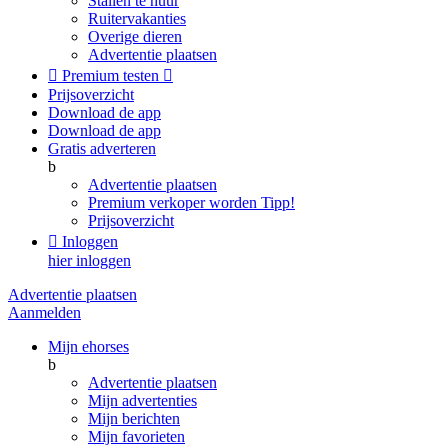
Stallen te huur
Ruitervakanties
Overige dieren
Advertentie plaatsen

Premium testen

Prijsoverzicht
Download de app
Download de app
Gratis adverteren
b
Advertentie plaatsen
Premium verkoper worden
Tipp!
Prijsoverzicht

Inloggen
hier inloggen
Advertentie plaatsen
Aanmelden
Mijn ehorses
b
Advertentie plaatsen
Mijn advertenties
Mijn berichten
Mijn favorieten