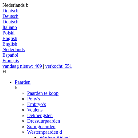
Nederlands
b
Deutsch
Deutsch
Deutsch
Italiano
Polski
English
English
Nederlands
Español
Français
vandaag nieuw: 469
|
verkocht: 551
H
Paarden
b
Paarden te koop
Pony's
Embryo’s
Veulens
Dekhengsten
Dressuurpaarden
Springpaarden
Westernpaarden
d
Western Riding