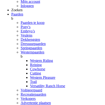
Mijn account
Inloggen
Zoeken
Paarden
b
Paarden te koop
Pony's
Embryo’s
Veulens
Dekhengsten
Dressuurpaarden
Springpaarden
Westernpaarden
b
Western Riding
Reining
Cowhorse
Cutting
Western Pleasure
Trail
Versatility Ranch Horse
Voltigeerpaard
Recreatiepaarden
Verkopers
Advertentie plaatsen