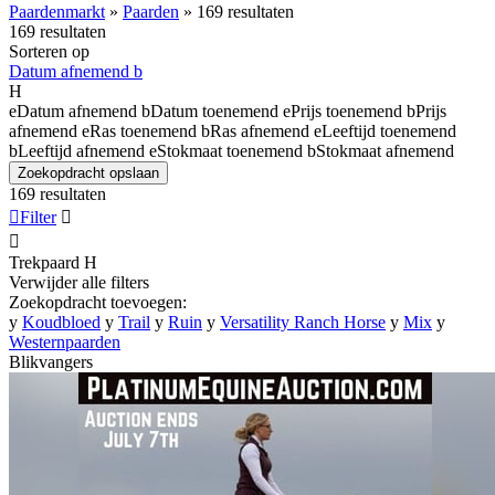
Paardenmarkt
»
Paarden
»
169 resultaten
169 resultaten
Sorteren op
Datum afnemend
b
H
e
Datum afnemend
b
Datum toenemend
e
Prijs toenemend
b
Prijs
afnemend
e
Ras toenemend
b
Ras afnemend
e
Leeftijd toenemend
b
Leeftijd afnemend
e
Stokmaat toenemend
b
Stokmaat afnemend
Zoekopdracht opslaan
169 resultaten

Filter


Trekpaard
H
Verwijder alle filters
Zoekopdracht toevoegen:
y
Koudbloed
y
Trail
y
Ruin
y
Versatility Ranch Horse
y
Mix
y
Westernpaarden
Blikvangers