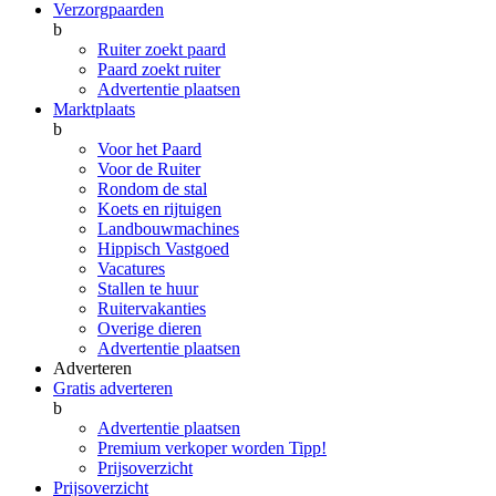
Verzorgpaarden
b
Ruiter zoekt paard
Paard zoekt ruiter
Advertentie plaatsen
Marktplaats
b
Voor het Paard
Voor de Ruiter
Rondom de stal
Koets en rijtuigen
Landbouwmachines
Hippisch Vastgoed
Vacatures
Stallen te huur
Ruitervakanties
Overige dieren
Advertentie plaatsen
Adverteren
Gratis adverteren
b
Advertentie plaatsen
Premium verkoper worden
Tipp!
Prijsoverzicht
Prijsoverzicht