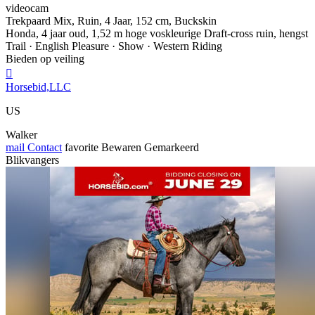
videocam
Trekpaard Mix, Ruin, 4 Jaar, 152 cm, Buckskin
Honda, 4 jaar oud, 1,52 m hoge voskleurige Draft-cross ruin, hengst
Trail · English Pleasure · Show · Western Riding
Bieden op veiling

Horsebid,LLC
US
Walker
mail
Contact
favorite
Bewaren
Gemarkeerd
Blikvangers