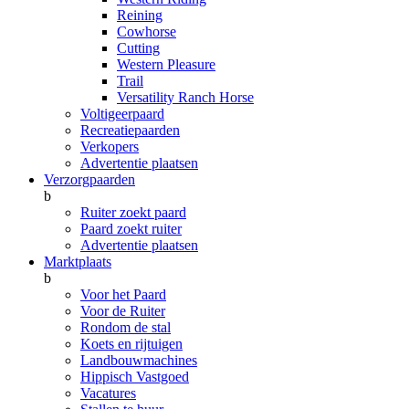
Reining
Cowhorse
Cutting
Western Pleasure
Trail
Versatility Ranch Horse
Voltigeerpaard
Recreatiepaarden
Verkopers
Advertentie plaatsen
Verzorgpaarden
b
Ruiter zoekt paard
Paard zoekt ruiter
Advertentie plaatsen
Marktplaats
b
Voor het Paard
Voor de Ruiter
Rondom de stal
Koets en rijtuigen
Landbouwmachines
Hippisch Vastgoed
Vacatures