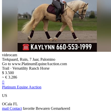
videocam
Trekpaard, Ruin, 7 Jaar, Palomino
Go to www.PlatinumEquineAuction.com
Trail · Versatility Ranch Horse
$ 3.500
~ € 3.286

Platinum Equine Auction
US
OCala FL
mail
Contact
favorite
Bewaren
Gemarkeerd