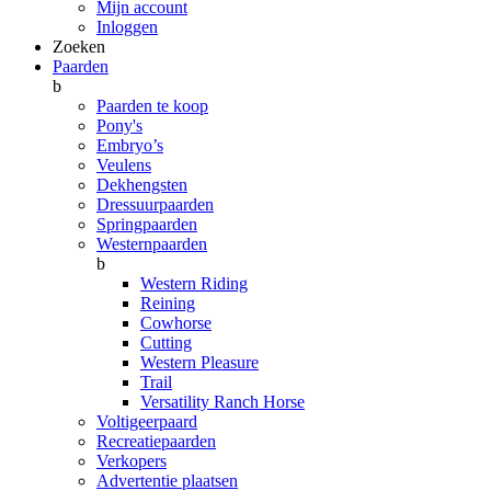
Mijn account
Inloggen
Zoeken
Paarden
b
Paarden te koop
Pony's
Embryo’s
Veulens
Dekhengsten
Dressuurpaarden
Springpaarden
Westernpaarden
b
Western Riding
Reining
Cowhorse
Cutting
Western Pleasure
Trail
Versatility Ranch Horse
Voltigeerpaard
Recreatiepaarden
Verkopers
Advertentie plaatsen