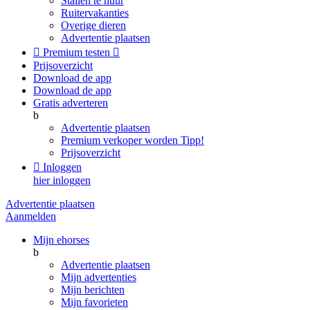
Stallen te huur
Ruitervakanties
Overige dieren
Advertentie plaatsen

Premium testen

Prijsoverzicht
Download de app
Download de app
Gratis adverteren
b
Advertentie plaatsen
Premium verkoper worden
Tipp!
Prijsoverzicht

Inloggen
hier inloggen
Advertentie plaatsen
Aanmelden
Mijn ehorses
b
Advertentie plaatsen
Mijn advertenties
Mijn berichten
Mijn favorieten