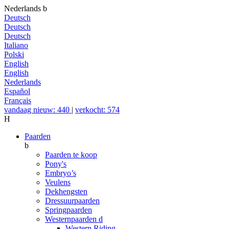
Nederlands
b
Deutsch
Deutsch
Deutsch
Italiano
Polski
English
English
Nederlands
Español
Français
vandaag nieuw: 440
|
verkocht: 574
H
Paarden
b
Paarden te koop
Pony's
Embryo’s
Veulens
Dekhengsten
Dressuurpaarden
Springpaarden
Westernpaarden
d
Western Riding