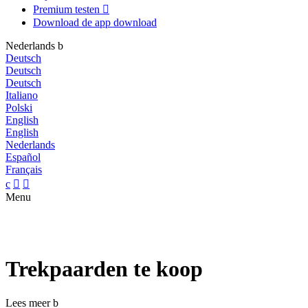
Premium testen

Download de app
download
Nederlands
b
Deutsch
Deutsch
Deutsch
Italiano
Polski
English
English
Nederlands
Español
Français
c


Menu
Trekpaarden te koop
Lees meer
b