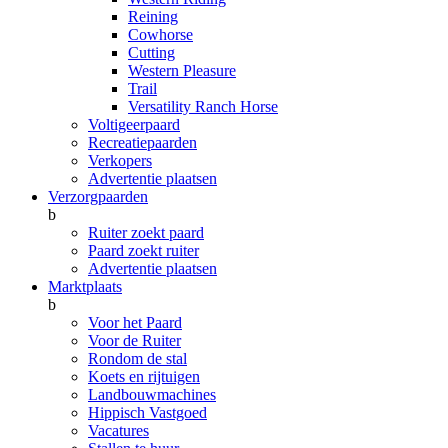
Reining
Cowhorse
Cutting
Western Pleasure
Trail
Versatility Ranch Horse
Voltigeerpaard
Recreatiepaarden
Verkopers
Advertentie plaatsen
Verzorgpaarden
b
Ruiter zoekt paard
Paard zoekt ruiter
Advertentie plaatsen
Marktplaats
b
Voor het Paard
Voor de Ruiter
Rondom de stal
Koets en rijtuigen
Landbouwmachines
Hippisch Vastgoed
Vacatures