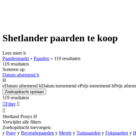
Shetlander paarden te koop
Lees meer
b
Paardenmarkt
»
Paarden
»
119 resultaten
119 resultaten
Sorteren op
Datum afnemend
b
H
e
Datum afnemend
b
Datum toenemend
e
Prijs toenemend
b
Prijs afne
Zoekopdracht opslaan
119 resultaten

Filter


Shetland Ponys
H
Verwijder alle filters
Zoekopdracht toevoegen:
y
Pony
y
Recreatiepaarden
y
Merrie
y
Tuigpaarden
y
Fokpaarden
y
H