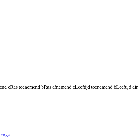
mend
e
Ras toenemend
b
Ras afnemend
e
Leeftijd toenemend
b
Leeftijd a
engst