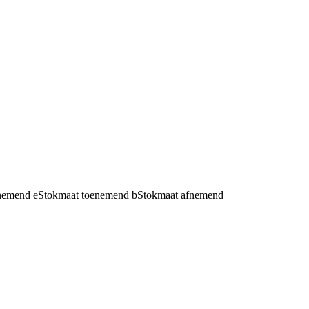
fnemend
e
Stokmaat toenemend
b
Stokmaat afnemend