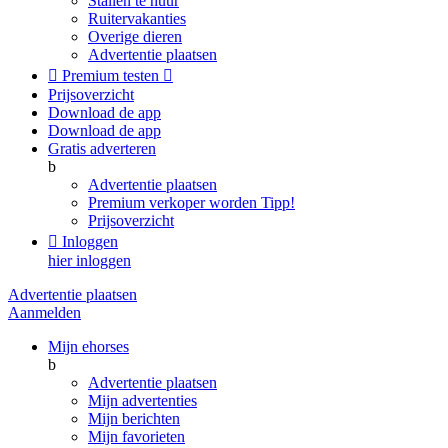
Stallen te huur
Ruitervakanties
Overige dieren
Advertentie plaatsen

Premium testen

Prijsoverzicht
Download de app
Download de app
Gratis adverteren
b
Advertentie plaatsen
Premium verkoper worden
Tipp!
Prijsoverzicht

Inloggen
hier inloggen
Advertentie plaatsen
Aanmelden
Mijn ehorses
b
Advertentie plaatsen
Mijn advertenties
Mijn berichten
Mijn favorieten