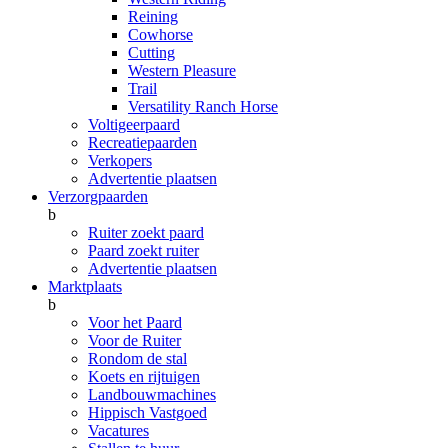
Reining
Cowhorse
Cutting
Western Pleasure
Trail
Versatility Ranch Horse
Voltigeerpaard
Recreatiepaarden
Verkopers
Advertentie plaatsen
Verzorgpaarden
b
Ruiter zoekt paard
Paard zoekt ruiter
Advertentie plaatsen
Marktplaats
b
Voor het Paard
Voor de Ruiter
Rondom de stal
Koets en rijtuigen
Landbouwmachines
Hippisch Vastgoed
Vacatures