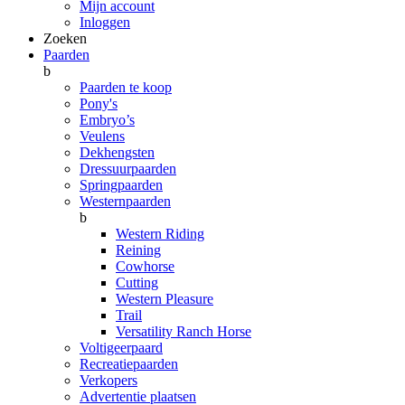
Mijn account
Inloggen
Zoeken
Paarden
b
Paarden te koop
Pony's
Embryo’s
Veulens
Dekhengsten
Dressuurpaarden
Springpaarden
Westernpaarden
b
Western Riding
Reining
Cowhorse
Cutting
Western Pleasure
Trail
Versatility Ranch Horse
Voltigeerpaard
Recreatiepaarden
Verkopers
Advertentie plaatsen