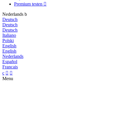
Premium testen

Nederlands
b
Deutsch
Deutsch
Deutsch
Italiano
Polski
English
English
Nederlands
Español
Français
c


Menu