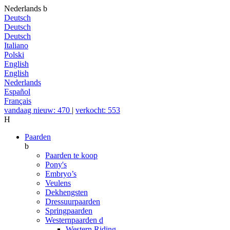
Nederlands
b
Deutsch
Deutsch
Deutsch
Italiano
Polski
English
English
Nederlands
Español
Français
vandaag nieuw: 470
|
verkocht: 553
H
Paarden
b
Paarden te koop
Pony's
Embryo’s
Veulens
Dekhengsten
Dressuurpaarden
Springpaarden
Westernpaarden
d
Western Riding