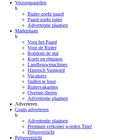
Verzorgpaarden
b
Ruiter zoekt paard
Paard zoekt ruiter
Advertentie plaatsen
Marktplaats
b
Voor het Paard
Voor de Ruiter
Rondom de stal
Koets en rijtuigen
Landbouwmachines
Hippisch Vastgoed
Vacatures
Stallen te huur
Ruitervakanties
Overige dieren
Advertentie plaatsen
Adverteren
Gratis adverteren
b
Advertentie plaatsen
Premium verkoper worden
Tipp!
Prijsoverzicht
Prijsoverzicht