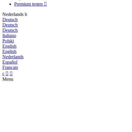
Premium testen

Nederlands
b
Deutsch
Deutsch
Deutsch
Italiano
Polski
English
English
Nederlands
Español
Français
c


Menu