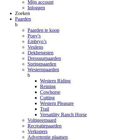
Mijn account
Inloggen
Zoeken
Paarden
b
Paarden te koop
Pony's
Embryo’s
Veulens
Dekhengsten
Dressuurpaarden
Springpaarden
Westernpaarden
b
Western Riding
Reining
Cowhorse
Cutting
Western Pleasure
Trail
Versatility Ranch Horse
Voltigeerpaard
Recreatiepaarden
Verkopers
Advertentie plaatsen