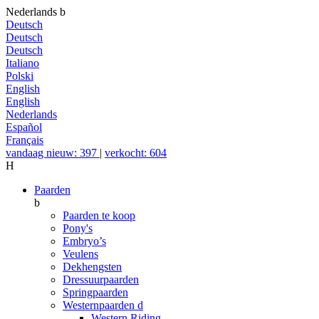
Nederlands
b
Deutsch
Deutsch
Deutsch
Italiano
Polski
English
English
Nederlands
Español
Français
vandaag nieuw: 397
|
verkocht: 604
H
Paarden
b
Paarden te koop
Pony's
Embryo’s
Veulens
Dekhengsten
Dressuurpaarden
Springpaarden
Westernpaarden
d
Western Riding