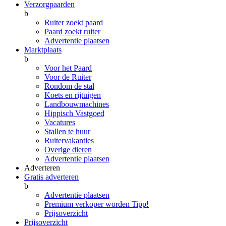
Verzorgpaarden
b
Ruiter zoekt paard
Paard zoekt ruiter
Advertentie plaatsen
Marktplaats
b
Voor het Paard
Voor de Ruiter
Rondom de stal
Koets en rijtuigen
Landbouwmachines
Hippisch Vastgoed
Vacatures
Stallen te huur
Ruitervakanties
Overige dieren
Advertentie plaatsen
Adverteren
Gratis adverteren
b
Advertentie plaatsen
Premium verkoper worden
Tipp!
Prijsoverzicht
Prijsoverzicht