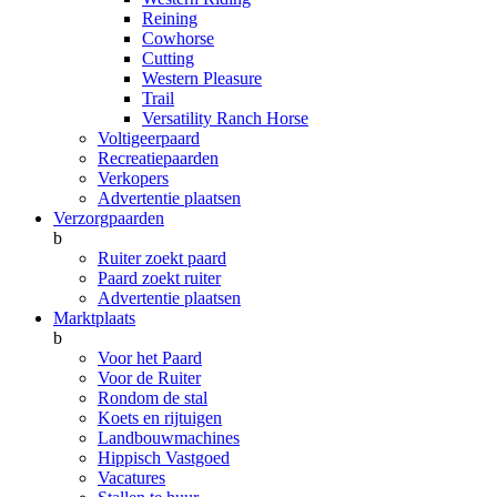
Reining
Cowhorse
Cutting
Western Pleasure
Trail
Versatility Ranch Horse
Voltigeerpaard
Recreatiepaarden
Verkopers
Advertentie plaatsen
Verzorgpaarden
b
Ruiter zoekt paard
Paard zoekt ruiter
Advertentie plaatsen
Marktplaats
b
Voor het Paard
Voor de Ruiter
Rondom de stal
Koets en rijtuigen
Landbouwmachines
Hippisch Vastgoed
Vacatures