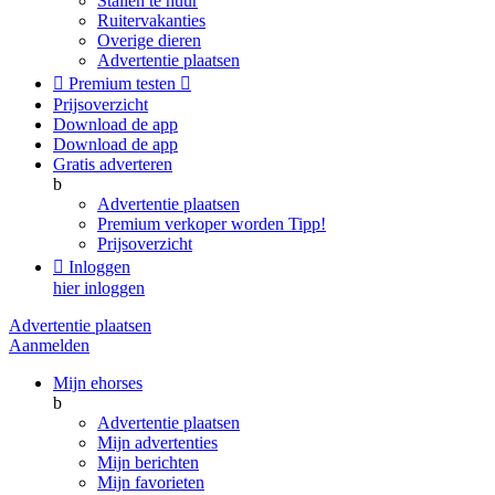
Stallen te huur
Ruitervakanties
Overige dieren
Advertentie plaatsen

Premium testen

Prijsoverzicht
Download de app
Download de app
Gratis adverteren
b
Advertentie plaatsen
Premium verkoper worden
Tipp!
Prijsoverzicht

Inloggen
hier inloggen
Advertentie plaatsen
Aanmelden
Mijn ehorses
b
Advertentie plaatsen
Mijn advertenties
Mijn berichten
Mijn favorieten