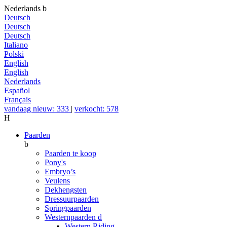
Nederlands
b
Deutsch
Deutsch
Deutsch
Italiano
Polski
English
English
Nederlands
Español
Français
vandaag nieuw: 333
|
verkocht: 578
H
Paarden
b
Paarden te koop
Pony's
Embryo’s
Veulens
Dekhengsten
Dressuurpaarden
Springpaarden
Westernpaarden
d
Western Riding