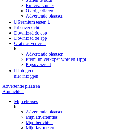
Stallen te huur
Ruitervakanties
Overige dieren
Advertentie plaatsen

Premium testen

Prijsoverzicht
Download de app
Download de app
Gratis adverteren
b
Advertentie plaatsen
Premium verkoper worden
Tipp!
Prijsoverzicht

Inloggen
hier inloggen
Advertentie plaatsen
Aanmelden
Mijn ehorses
b
Advertentie plaatsen
Mijn advertenties
Mijn berichten
Mijn favorieten