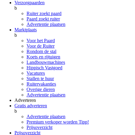
Verzorgpaarden
b
Ruiter zoekt paard
Paard zoekt ruiter
Advertentie plaatsen
Marktplaats
b
Voor het Paard
Voor de Ruiter
Rondom de stal
Koets en rijtuigen
Landbouwmachines
Hippisch Vastgoed
Vacatures
Stallen te huur
Ruitervakanties
Overige dieren
Advertentie plaatsen
Adverteren
Gratis adverteren
b
Advertentie plaatsen
Premium verkoper worden
Tipp!
Prijsoverzicht
Prijsoverzicht