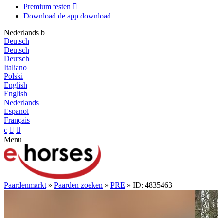
Premium testen

Download de app
download
Nederlands
b
Deutsch
Deutsch
Deutsch
Italiano
Polski
English
English
Nederlands
Español
Français
c


Menu
Paardenmarkt
»
Paarden zoeken
»
PRE
» ID: 4835463