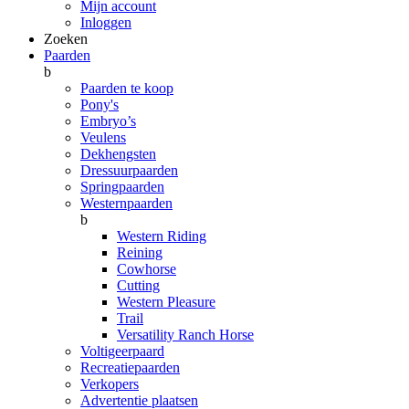
Mijn account
Inloggen
Zoeken
Paarden
b
Paarden te koop
Pony's
Embryo’s
Veulens
Dekhengsten
Dressuurpaarden
Springpaarden
Westernpaarden
b
Western Riding
Reining
Cowhorse
Cutting
Western Pleasure
Trail
Versatility Ranch Horse
Voltigeerpaard
Recreatiepaarden
Verkopers
Advertentie plaatsen