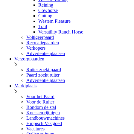
Reining
Cowhorse
Cutting
Western Pleasure
Trail
Versatility Ranch Horse
Voltigeerpaard
Recreatiepaarden
Verkopers
Advertentie plaatsen
Verzorgpaarden
b
Ruiter zoekt paard
Paard zoekt ruiter
Advertentie plaatsen
Marktplaats
b
Voor het Paard
Voor de Ruiter
Rondom de stal
Koets en rijtuigen
Landbouwmachines
Hippisch Vastgoed
Vacatures