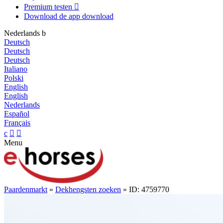
Premium testen

Download de app
download
Nederlands
b
Deutsch
Deutsch
Deutsch
Italiano
Polski
English
English
Nederlands
Español
Français
c


Menu
Paardenmarkt
»
Dekhengsten zoeken
» ID: 4759770