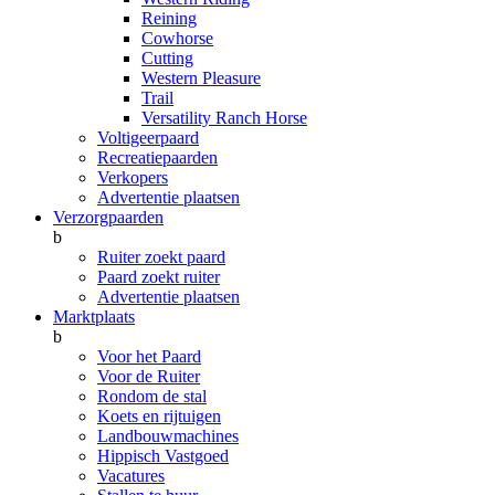
Reining
Cowhorse
Cutting
Western Pleasure
Trail
Versatility Ranch Horse
Voltigeerpaard
Recreatiepaarden
Verkopers
Advertentie plaatsen
Verzorgpaarden
b
Ruiter zoekt paard
Paard zoekt ruiter
Advertentie plaatsen
Marktplaats
b
Voor het Paard
Voor de Ruiter
Rondom de stal
Koets en rijtuigen
Landbouwmachines
Hippisch Vastgoed
Vacatures