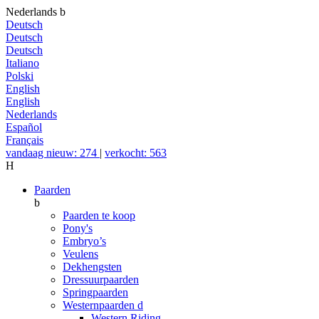
Nederlands
b
Deutsch
Deutsch
Deutsch
Italiano
Polski
English
English
Nederlands
Español
Français
vandaag nieuw: 274
|
verkocht: 563
H
Paarden
b
Paarden te koop
Pony's
Embryo’s
Veulens
Dekhengsten
Dressuurpaarden
Springpaarden
Westernpaarden
d
Western Riding