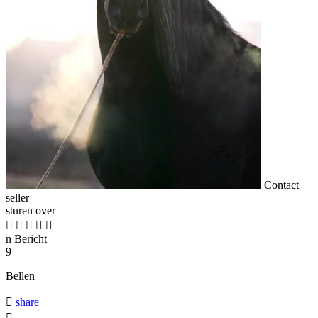
Contact
seller
sturen over





n
Bericht
9
Bellen

share
