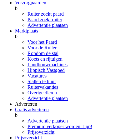
Verzorgpaarden
b
Ruiter zoekt paard
Paard zoekt ruiter
Advertentie plaatsen
Marktplaats
b
Voor het Paard
Voor de Ruiter
Rondom de stal
Koets en rijtuigen
Landbouwmachines
Hippisch Vastgoed
Vacatures
Stallen te huur
Ruitervakanties
Overige dieren
Advertentie plaatsen
Adverteren
Gratis adverteren
b
Advertentie plaatsen
Premium verkoper worden
Tipp!
Prijsoverzicht
Prijsoverzicht