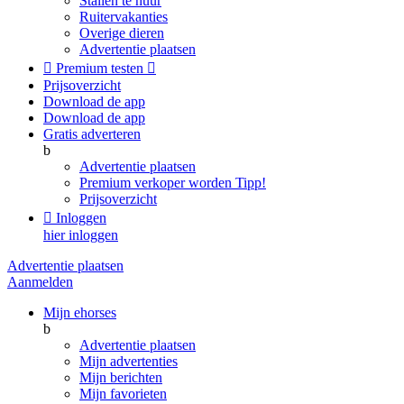
Stallen te huur
Ruitervakanties
Overige dieren
Advertentie plaatsen

Premium testen

Prijsoverzicht
Download de app
Download de app
Gratis adverteren
b
Advertentie plaatsen
Premium verkoper worden
Tipp!
Prijsoverzicht

Inloggen
hier inloggen
Advertentie plaatsen
Aanmelden
Mijn ehorses
b
Advertentie plaatsen
Mijn advertenties
Mijn berichten
Mijn favorieten