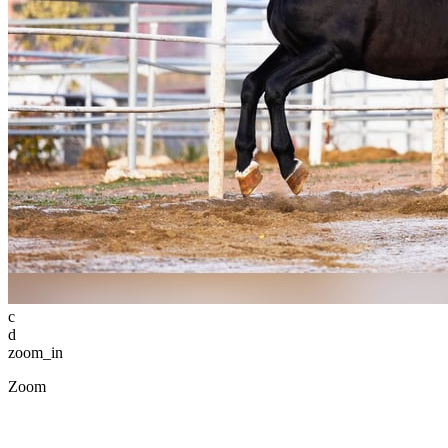
c
d
zoom_in
Zoom