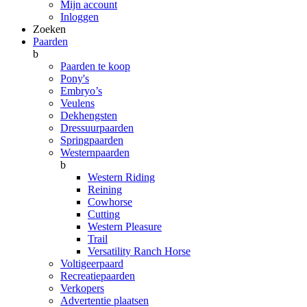
Mijn account
Inloggen
Zoeken
Paarden
b
Paarden te koop
Pony's
Embryo’s
Veulens
Dekhengsten
Dressuurpaarden
Springpaarden
Westernpaarden
b
Western Riding
Reining
Cowhorse
Cutting
Western Pleasure
Trail
Versatility Ranch Horse
Voltigeerpaard
Recreatiepaarden
Verkopers
Advertentie plaatsen