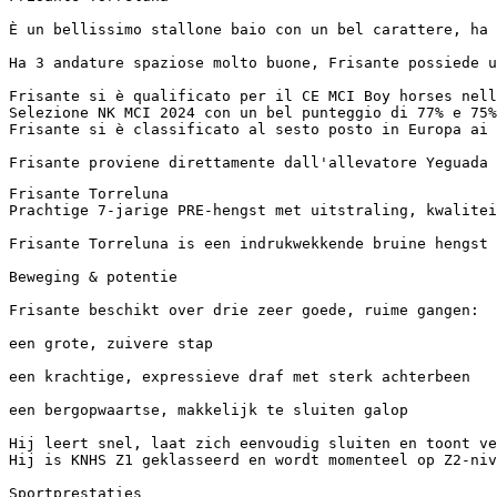
È un bellissimo stallone baio con un bel carattere, ha 
Ha 3 andature spaziose molto buone, Frisante possiede u
Frisante si è qualificato per il CE MCI Boy horses nell'
Selezione NK MCI 2024 con un bel punteggio di 77% e 75% 
Frisante si è classificato al sesto posto in Europa ai C
Frisante proviene direttamente dall'allevatore Yeguada 
Frisante Torreluna

Prachtige 7-jarige PRE-hengst met uitstraling, kwaliteit 
Frisante Torreluna is een indrukwekkende bruine hengst 
Beweging & potentie

Frisante beschikt over drie zeer goede, ruime gangen:

een grote, zuivere stap

een krachtige, expressieve draf met sterk achterbeen

een bergopwaartse, makkelijk te sluiten galop

Hij leert snel, laat zich eenvoudig sluiten en toont vee
Hij is KNHS Z1 geklasseerd en wordt momenteel op Z2-nivea
Sportprestaties
