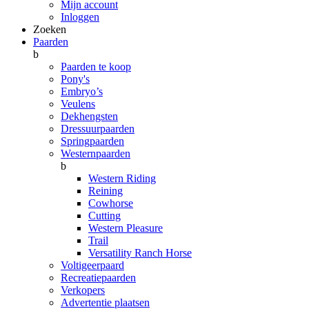
Mijn account
Inloggen
Zoeken
Paarden
b
Paarden te koop
Pony's
Embryo’s
Veulens
Dekhengsten
Dressuurpaarden
Springpaarden
Westernpaarden
b
Western Riding
Reining
Cowhorse
Cutting
Western Pleasure
Trail
Versatility Ranch Horse
Voltigeerpaard
Recreatiepaarden
Verkopers
Advertentie plaatsen