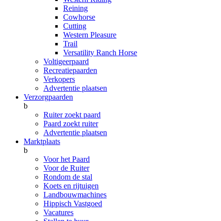
Reining
Cowhorse
Cutting
Western Pleasure
Trail
Versatility Ranch Horse
Voltigeerpaard
Recreatiepaarden
Verkopers
Advertentie plaatsen
Verzorgpaarden
b
Ruiter zoekt paard
Paard zoekt ruiter
Advertentie plaatsen
Marktplaats
b
Voor het Paard
Voor de Ruiter
Rondom de stal
Koets en rijtuigen
Landbouwmachines
Hippisch Vastgoed
Vacatures