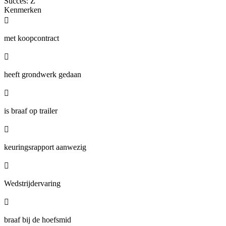
Succes: Z
Kenmerken

met koopcontract

heeft grondwerk gedaan

is braaf op trailer

keuringsrapport aanwezig

Wedstrijdervaring

braaf bij de hoefsmid