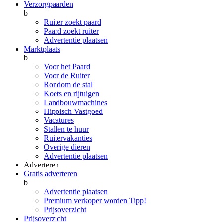
Verzorgpaarden
b
Ruiter zoekt paard
Paard zoekt ruiter
Advertentie plaatsen
Marktplaats
b
Voor het Paard
Voor de Ruiter
Rondom de stal
Koets en rijtuigen
Landbouwmachines
Hippisch Vastgoed
Vacatures
Stallen te huur
Ruitervakanties
Overige dieren
Advertentie plaatsen
Adverteren
Gratis adverteren
b
Advertentie plaatsen
Premium verkoper worden
Tipp!
Prijsoverzicht
Prijsoverzicht