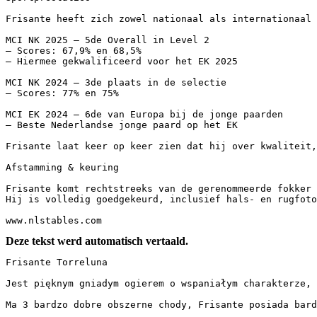
Frisante heeft zich zowel nationaal als internationaal s
MCI NK 2025 – 5de Overall in Level 2

– Scores: 67,9% en 68,5%

– Hiermee gekwalificeerd voor het EK 2025

MCI NK 2024 – 3de plaats in de selectie

– Scores: 77% en 75%

MCI EK 2024 – 6de van Europa bij de jonge paarden

– Beste Nederlandse jonge paard op het EK

Frisante laat keer op keer zien dat hij over kwaliteit, 
Afstamming & keuring

Frisante komt rechtstreeks van de gerenommeerde fokker Y
Hij is volledig goedgekeurd, inclusief hals- en rugfoto’s
www.nlstables.com
Deze tekst werd automatisch vertaald.
Frisante Torreluna

Jest pięknym gniadym ogierem o wspaniałym charakterze, 
Ma 3 bardzo dobre obszerne chody, Frisante posiada bard