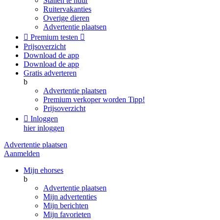
Stallen te huur
Ruitervakanties
Overige dieren
Advertentie plaatsen

Premium testen

Prijsoverzicht
Download de app
Download de app
Gratis adverteren
b
Advertentie plaatsen
Premium verkoper worden
Tipp!
Prijsoverzicht

Inloggen
hier inloggen
Advertentie plaatsen
Aanmelden
Mijn ehorses
b
Advertentie plaatsen
Mijn advertenties
Mijn berichten
Mijn favorieten