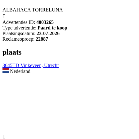
ALBAHACA TORRELUNA

Advertenties ID:
4003265
Type advertentie:
Paard te koop
Plaatsingsdatum:
23-07-2026
Reclameoproep:
22887
plaats
3645TD Vinkeveen, Utrecht
Nederland
