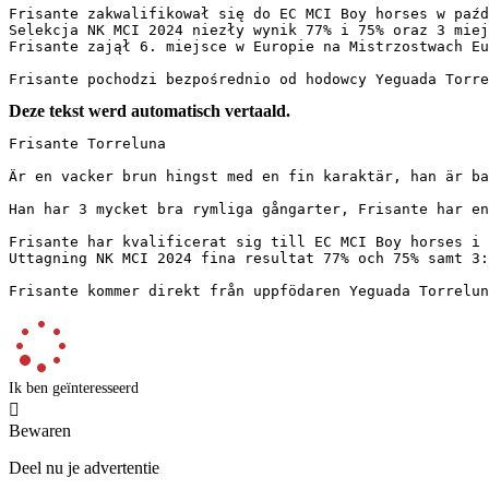
Frisante zakwalifikował się do EC MCI Boy horses w paźdz
Selekcja NK MCI 2024 niezły wynik 77% i 75% oraz 3 miejs
Frisante zajął 6. miejsce w Europie na Mistrzostwach Eur
Frisante pochodzi bezpośrednio od hodowcy Yeguada Torre
Deze tekst werd automatisch vertaald.
Frisante Torreluna

Är en vacker brun hingst med en fin karaktär, han är ba
Han har 3 mycket bra rymliga gångarter, Frisante har en
Frisante har kvalificerat sig till EC MCI Boy horses i o
Uttagning NK MCI 2024 fina resultat 77% och 75% samt 3:e 
Frisante kommer direkt från uppfödaren Yeguada Torrelun
Ik ben geïnteresseerd

Bewaren
Deel nu je advertentie