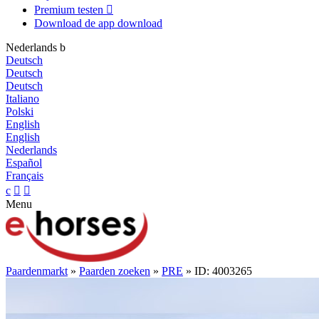
Premium testen

Download de app
download
Nederlands
b
Deutsch
Deutsch
Deutsch
Italiano
Polski
English
English
Nederlands
Español
Français
c


Menu
Paardenmarkt
»
Paarden zoeken
»
PRE
» ID: 4003265