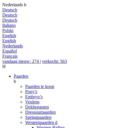
Nederlands
b
Deutsch
Deutsch
Deutsch
Italiano
Polski
English
English
Nederlands
Español
Français
vandaag nieuw: 274
|
verkocht: 563
H
Paarden
b
Paarden te koop
Pony's
Embryo’s
Veulens
Dekhengsten
Dressuurpaarden
Springpaarden
Westernpaarden
d
Western Riding