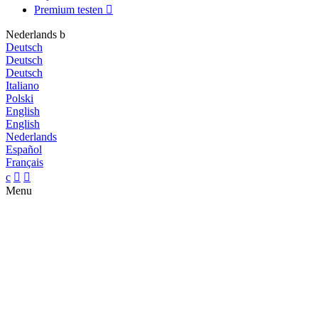
Premium testen

Nederlands
b
Deutsch
Deutsch
Deutsch
Italiano
Polski
English
English
Nederlands
Español
Français
c


Menu