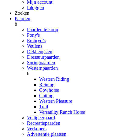
Mijn account
Inloggen
Zoeken
Paarden
b
Paarden te koop
Pony's
Embryo’s
Veulens
Dekhengsten
Dressuurpaarden
Springpaarden
Westernpaarden
b
Western Riding
Reining
Cowhorse
Cutting
Western Pleasure
Trail
Versatility Ranch Horse
Voltigeerpaard
Recreatiepaarden
Verkopers
Advertentie plaatsen