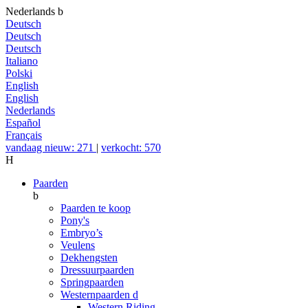
Nederlands
b
Deutsch
Deutsch
Deutsch
Italiano
Polski
English
English
Nederlands
Español
Français
vandaag nieuw: 271
|
verkocht: 570
H
Paarden
b
Paarden te koop
Pony's
Embryo’s
Veulens
Dekhengsten
Dressuurpaarden
Springpaarden
Westernpaarden
d
Western Riding