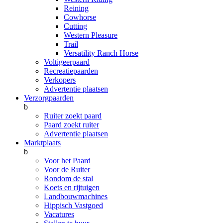
Reining
Cowhorse
Cutting
Western Pleasure
Trail
Versatility Ranch Horse
Voltigeerpaard
Recreatiepaarden
Verkopers
Advertentie plaatsen
Verzorgpaarden
b
Ruiter zoekt paard
Paard zoekt ruiter
Advertentie plaatsen
Marktplaats
b
Voor het Paard
Voor de Ruiter
Rondom de stal
Koets en rijtuigen
Landbouwmachines
Hippisch Vastgoed
Vacatures