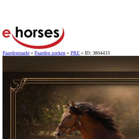
Paardenmarkt
»
Paarden zoeken
»
PRE
» ID: 3804433