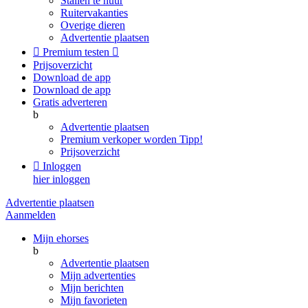
Stallen te huur
Ruitervakanties
Overige dieren
Advertentie plaatsen

Premium testen

Prijsoverzicht
Download de app
Download de app
Gratis adverteren
b
Advertentie plaatsen
Premium verkoper worden
Tipp!
Prijsoverzicht

Inloggen
hier inloggen
Advertentie plaatsen
Aanmelden
Mijn ehorses
b
Advertentie plaatsen
Mijn advertenties
Mijn berichten
Mijn favorieten