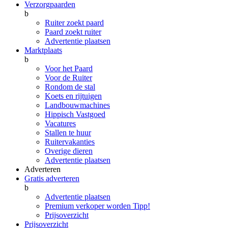
Verzorgpaarden
b
Ruiter zoekt paard
Paard zoekt ruiter
Advertentie plaatsen
Marktplaats
b
Voor het Paard
Voor de Ruiter
Rondom de stal
Koets en rijtuigen
Landbouwmachines
Hippisch Vastgoed
Vacatures
Stallen te huur
Ruitervakanties
Overige dieren
Advertentie plaatsen
Adverteren
Gratis adverteren
b
Advertentie plaatsen
Premium verkoper worden
Tipp!
Prijsoverzicht
Prijsoverzicht