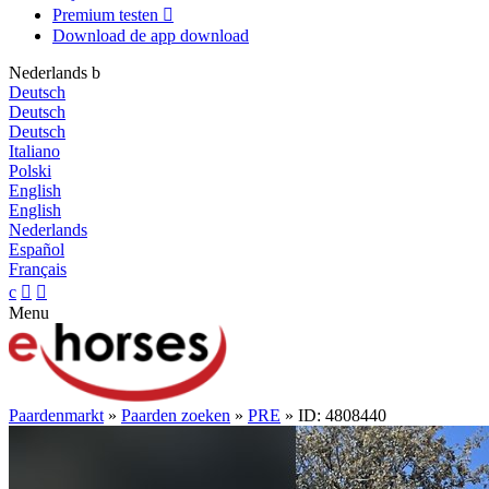
Premium testen

Download de app
download
Nederlands
b
Deutsch
Deutsch
Deutsch
Italiano
Polski
English
English
Nederlands
Español
Français
c


Menu
Paardenmarkt
»
Paarden zoeken
»
PRE
» ID: 4808440