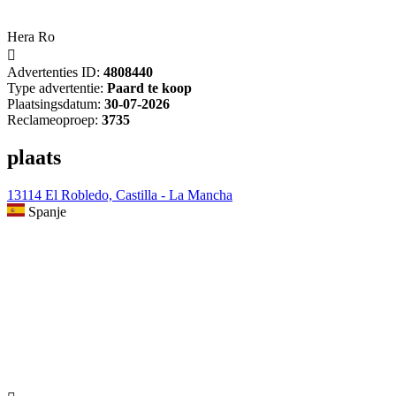
Hera Ro

Advertenties ID:
4808440
Type advertentie:
Paard te koop
Plaatsingsdatum:
30-07-2026
Reclameoproep:
3735
plaats
13114 El Robledo, Castilla - La Mancha
Spanje