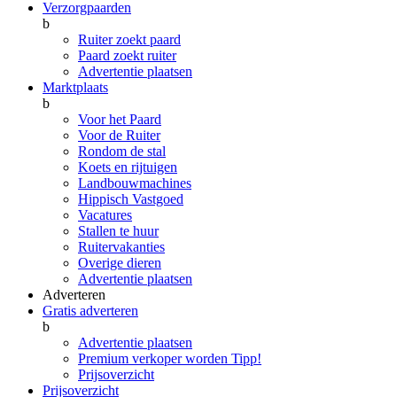
Verzorgpaarden
b
Ruiter zoekt paard
Paard zoekt ruiter
Advertentie plaatsen
Marktplaats
b
Voor het Paard
Voor de Ruiter
Rondom de stal
Koets en rijtuigen
Landbouwmachines
Hippisch Vastgoed
Vacatures
Stallen te huur
Ruitervakanties
Overige dieren
Advertentie plaatsen
Adverteren
Gratis adverteren
b
Advertentie plaatsen
Premium verkoper worden
Tipp!
Prijsoverzicht
Prijsoverzicht