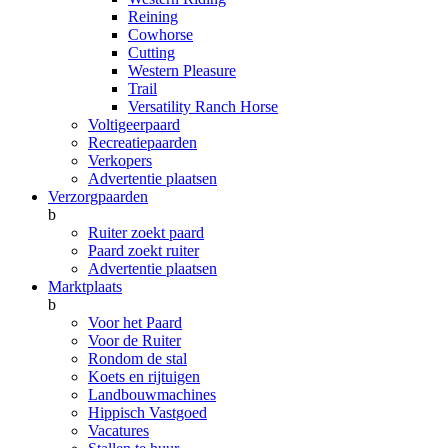
Reining
Cowhorse
Cutting
Western Pleasure
Trail
Versatility Ranch Horse
Voltigeerpaard
Recreatiepaarden
Verkopers
Advertentie plaatsen
Verzorgpaarden
b
Ruiter zoekt paard
Paard zoekt ruiter
Advertentie plaatsen
Marktplaats
b
Voor het Paard
Voor de Ruiter
Rondom de stal
Koets en rijtuigen
Landbouwmachines
Hippisch Vastgoed
Vacatures