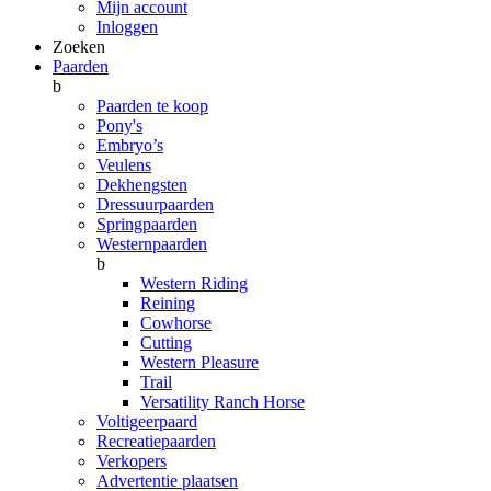
Mijn account
Inloggen
Zoeken
Paarden
b
Paarden te koop
Pony's
Embryo’s
Veulens
Dekhengsten
Dressuurpaarden
Springpaarden
Westernpaarden
b
Western Riding
Reining
Cowhorse
Cutting
Western Pleasure
Trail
Versatility Ranch Horse
Voltigeerpaard
Recreatiepaarden
Verkopers
Advertentie plaatsen