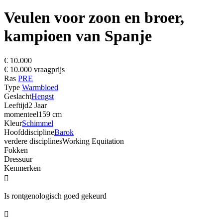
Veulen voor zoon en broer,
kampioen van Spanje
€ 10.000
€ 10.000 vraagprijs
Ras
PRE
Type
Warmbloed
Geslacht
Hengst
Leeftijd
2 Jaar
momenteel
159 cm
Kleur
Schimmel
Hoofddiscipline
Barok
verdere disciplines
Working Equitation
Fokken
Dressuur
Kenmerken

Is rontgenologisch goed gekeurd
