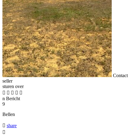
Contact
seller
sturen over





n
Bericht
9
Bellen

share
