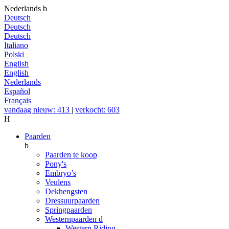
Nederlands
b
Deutsch
Deutsch
Deutsch
Italiano
Polski
English
English
Nederlands
Español
Français
vandaag nieuw: 413
|
verkocht: 603
H
Paarden
b
Paarden te koop
Pony's
Embryo’s
Veulens
Dekhengsten
Dressuurpaarden
Springpaarden
Westernpaarden
d
Western Riding