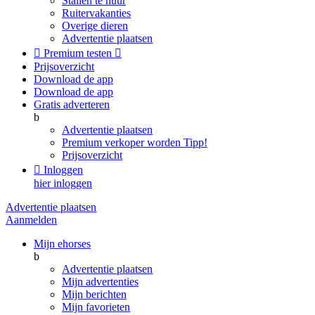
Stallen te huur
Ruitervakanties
Overige dieren
Advertentie plaatsen

Premium testen

Prijsoverzicht
Download de app
Download de app
Gratis adverteren
b
Advertentie plaatsen
Premium verkoper worden
Tipp!
Prijsoverzicht

Inloggen
hier inloggen
Advertentie plaatsen
Aanmelden
Mijn ehorses
b
Advertentie plaatsen
Mijn advertenties
Mijn berichten
Mijn favorieten