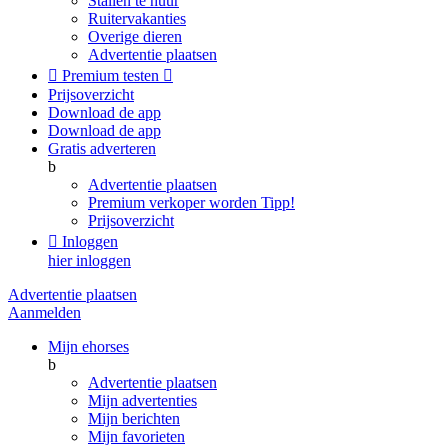
Stallen te huur
Ruitervakanties
Overige dieren
Advertentie plaatsen

Premium testen

Prijsoverzicht
Download de app
Download de app
Gratis adverteren
b
Advertentie plaatsen
Premium verkoper worden
Tipp!
Prijsoverzicht

Inloggen
hier inloggen
Advertentie plaatsen
Aanmelden
Mijn ehorses
b
Advertentie plaatsen
Mijn advertenties
Mijn berichten
Mijn favorieten