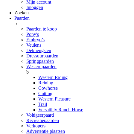
Mijn account
Inloggen
Zoeken
Paarden
b
Paarden te koop
Pony's
Embryo’s
Veulens
Dekhengsten
Dressuurpaarden
Springpaarden
Westernpaarden
b
Western Riding
Reining
Cowhorse
Cutting
Western Pleasure
Trail
Versatility Ranch Horse
Voltigeerpaard
Recreatiepaarden
Verkopers
Advertentie plaatsen