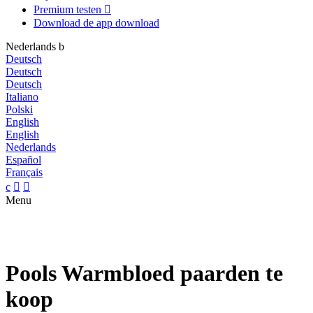
Premium testen

Download de app
download
Nederlands
b
Deutsch
Deutsch
Deutsch
Italiano
Polski
English
English
Nederlands
Español
Français
c


Menu
Pools Warmbloed paarden te
koop