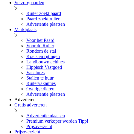
Verzorgpaarden
b
Ruiter zoekt paard
Paard zoekt ruiter
Advertentie plaatsen
Marktplaats
b
Voor het Paard
Voor de Ruiter
Rondom de stal
Koets en rijtuigen
Landbouwmachines
Hippisch Vastgoed
Vacatures
Stallen te huur
Ruitervakanties
Overige dieren
Advertentie plaatsen
Adverteren
Gratis adverteren
b
Advertentie plaatsen
Premium verkoper worden
Tipp!
Prijsoverzicht
Prijsoverzicht