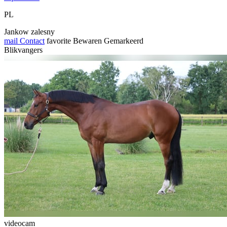
PL
Jankow zalesny
mail
Contact
favorite
Bewaren
Gemarkeerd
Blikvangers
videocam