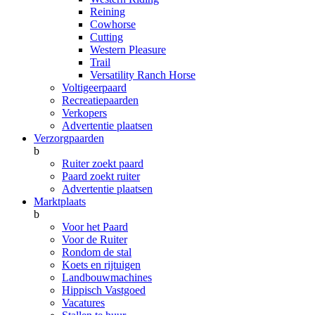
Reining
Cowhorse
Cutting
Western Pleasure
Trail
Versatility Ranch Horse
Voltigeerpaard
Recreatiepaarden
Verkopers
Advertentie plaatsen
Verzorgpaarden
b
Ruiter zoekt paard
Paard zoekt ruiter
Advertentie plaatsen
Marktplaats
b
Voor het Paard
Voor de Ruiter
Rondom de stal
Koets en rijtuigen
Landbouwmachines
Hippisch Vastgoed
Vacatures