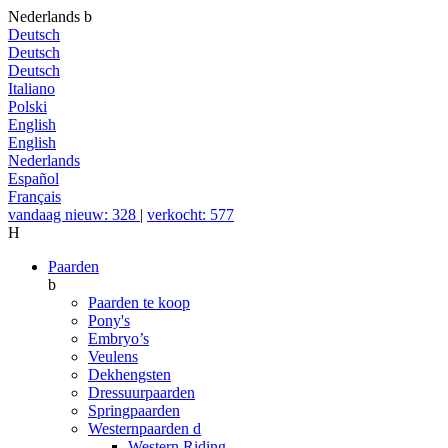
Nederlands
b
Deutsch
Deutsch
Deutsch
Italiano
Polski
English
English
Nederlands
Español
Français
vandaag nieuw: 328
|
verkocht: 577
H
Paarden
b
Paarden te koop
Pony's
Embryo’s
Veulens
Dekhengsten
Dressuurpaarden
Springpaarden
Westernpaarden
d
Western Riding