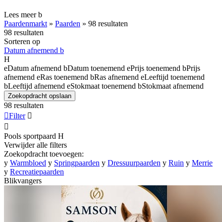
Lees meer
b
Paardenmarkt
»
Paarden
»
98 resultaten
98 resultaten
Sorteren op
Datum afnemend
b
H
e
Datum afnemend
b
Datum toenemend
e
Prijs toenemend
b
Prijs
afnemend
e
Ras toenemend
b
Ras afnemend
e
Leeftijd toenemend
b
Leeftijd afnemend
e
Stokmaat toenemend
b
Stokmaat afnemend
Zoekopdracht opslaan
98 resultaten

Filter


Pools sportpaard
H
Verwijder alle filters
Zoekopdracht toevoegen:
y
Warmbloed
y
Springpaarden
y
Dressuurpaarden
y
Ruin
y
Merrie
y
Recreatiepaarden
Blikvangers