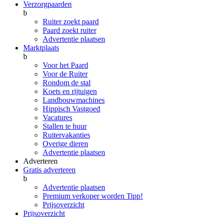
Verzorgpaarden
b
Ruiter zoekt paard
Paard zoekt ruiter
Advertentie plaatsen
Marktplaats
b
Voor het Paard
Voor de Ruiter
Rondom de stal
Koets en rijtuigen
Landbouwmachines
Hippisch Vastgoed
Vacatures
Stallen te huur
Ruitervakanties
Overige dieren
Advertentie plaatsen
Adverteren
Gratis adverteren
b
Advertentie plaatsen
Premium verkoper worden
Tipp!
Prijsoverzicht
Prijsoverzicht