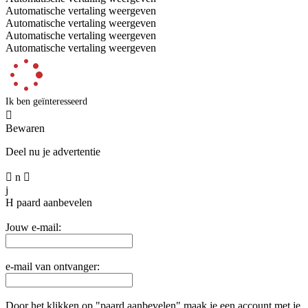
Automatische vertaling weergeven
Automatische vertaling weergeven
Automatische vertaling weergeven
Automatische vertaling weergeven
Ik ben geïnteresseerd

Bewaren
Deel nu je advertentie

n

j
H
paard aanbevelen
Jouw e-mail:
e-mail van ontvanger:
Door het klikken op "paard aanbevelen" maak je een account met je