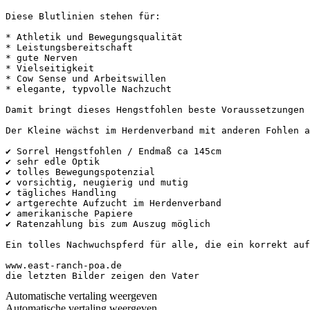
Diese Blutlinien stehen für:

* Athletik und Bewegungsqualität

* Leistungsbereitschaft

* gute Nerven

* Vielseitigkeit

* Cow Sense und Arbeitswillen

* elegante, typvolle Nachzucht

Damit bringt dieses Hengstfohlen beste Voraussetzungen f
Der Kleine wächst im Herdenverband mit anderen Fohlen au
✔ Sorrel Hengstfohlen / Endmaß ca 145cm

✔ sehr edle Optik

✔ tolles Bewegungspotenzial

✔ vorsichtig, neugierig und mutig

✔ tägliches Handling

✔ artgerechte Aufzucht im Herdenverband

✔ amerikanische Papiere

✔ Ratenzahlung bis zum Auszug möglich

Ein tolles Nachwuchspferd für alle, die ein korrekt aufg
www.east-ranch-poa.de

die letzten Bilder zeigen den Vater
Automatische vertaling weergeven
Automatische vertaling weergeven