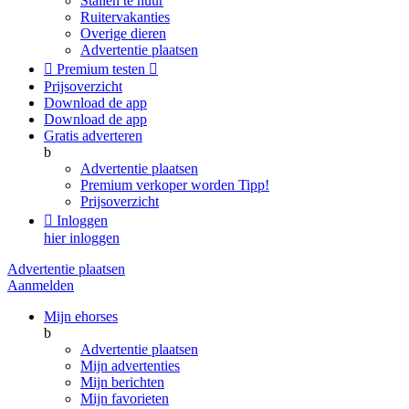
Stallen te huur
Ruitervakanties
Overige dieren
Advertentie plaatsen

Premium testen

Prijsoverzicht
Download de app
Download de app
Gratis adverteren
b
Advertentie plaatsen
Premium verkoper worden
Tipp!
Prijsoverzicht

Inloggen
hier inloggen
Advertentie plaatsen
Aanmelden
Mijn ehorses
b
Advertentie plaatsen
Mijn advertenties
Mijn berichten
Mijn favorieten