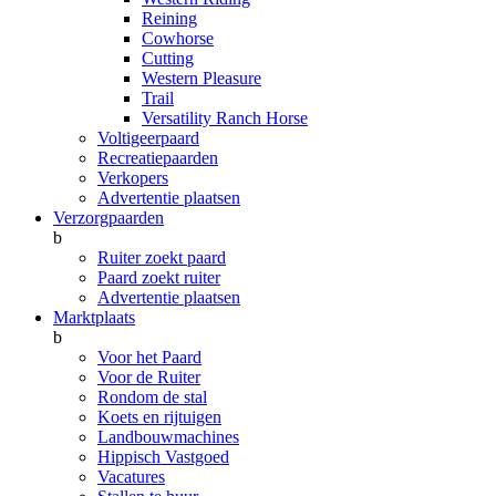
Reining
Cowhorse
Cutting
Western Pleasure
Trail
Versatility Ranch Horse
Voltigeerpaard
Recreatiepaarden
Verkopers
Advertentie plaatsen
Verzorgpaarden
b
Ruiter zoekt paard
Paard zoekt ruiter
Advertentie plaatsen
Marktplaats
b
Voor het Paard
Voor de Ruiter
Rondom de stal
Koets en rijtuigen
Landbouwmachines
Hippisch Vastgoed
Vacatures