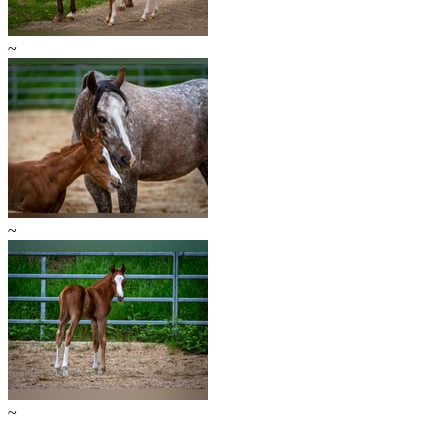
~
~
~