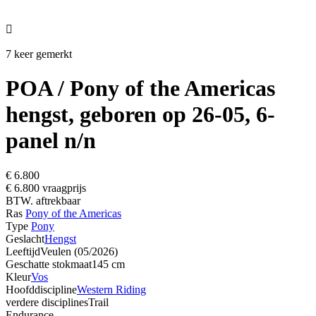

7 keer gemerkt
POA / Pony of the Americas
hengst, geboren op 26-05, 6-
panel n/n
€ 6.800
€ 6.800 vraagprijs
BTW. aftrekbaar
Ras
Pony of the Americas
Type
Pony
Geslacht
Hengst
Leeftijd
Veulen (05/2026)
Geschatte stokmaat
145 cm
Kleur
Vos
Hoofddiscipline
Western Riding
verdere disciplines
Trail
Endurance