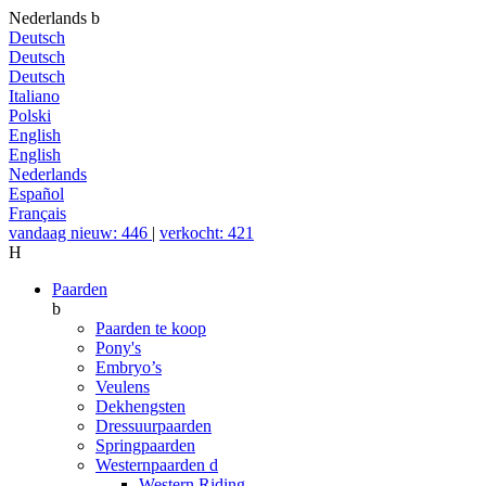
Nederlands
b
Deutsch
Deutsch
Deutsch
Italiano
Polski
English
English
Nederlands
Español
Français
vandaag nieuw: 446
|
verkocht: 421
H
Paarden
b
Paarden te koop
Pony's
Embryo’s
Veulens
Dekhengsten
Dressuurpaarden
Springpaarden
Westernpaarden
d
Western Riding