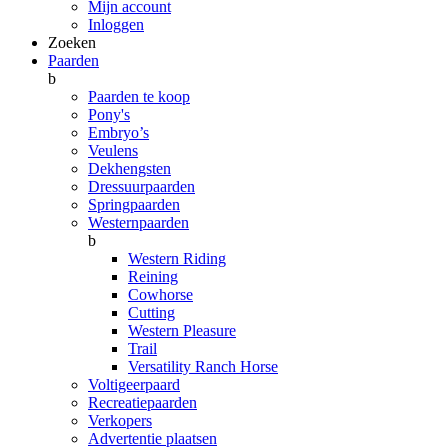
Mijn account
Inloggen
Zoeken
Paarden
b
Paarden te koop
Pony's
Embryo’s
Veulens
Dekhengsten
Dressuurpaarden
Springpaarden
Westernpaarden
b
Western Riding
Reining
Cowhorse
Cutting
Western Pleasure
Trail
Versatility Ranch Horse
Voltigeerpaard
Recreatiepaarden
Verkopers
Advertentie plaatsen