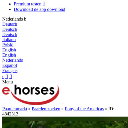
Premium testen

Download de app
download
Nederlands
b
Deutsch
Deutsch
Deutsch
Italiano
Polski
English
English
Nederlands
Español
Français
c


Menu
Paardenmarkt
»
Paarden zoeken
»
Pony of the Americas
» ID:
4842313