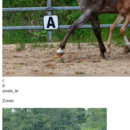
c
d
zoom_in
Zoom