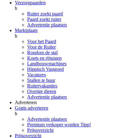
Verzorgpaarden
b
Ruiter zoekt paard
Paard zoekt ruiter
Advertentie plaatsen
Marktplaats
b
Voor het Paard
Voor de Ruiter
Rondom de stal
Koets en rijtuigen
Landbouwmachines
Hippisch Vastgoed
Vacatures
Stallen te huur
Ruitervakanties
Overige dieren
Advertentie plaatsen
Adverteren
Gratis adverteren
b
Advertentie plaatsen
Premium verkoper worden
Tipp!
Prijsoverzicht
Prijsoverzicht