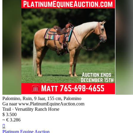
Palomino, Ruin, 9 Jaar, 155 cm, Palomino
Ga naar www.PlatinumEquineAuction.com
Trail · Versatility Ranch Horse
$ 3.500
~ € 3.286

Platinum Equine Auction