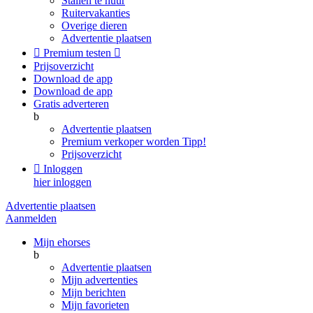
Stallen te huur
Ruitervakanties
Overige dieren
Advertentie plaatsen

Premium testen

Prijsoverzicht
Download de app
Download de app
Gratis adverteren
b
Advertentie plaatsen
Premium verkoper worden
Tipp!
Prijsoverzicht

Inloggen
hier inloggen
Advertentie plaatsen
Aanmelden
Mijn ehorses
b
Advertentie plaatsen
Mijn advertenties
Mijn berichten
Mijn favorieten