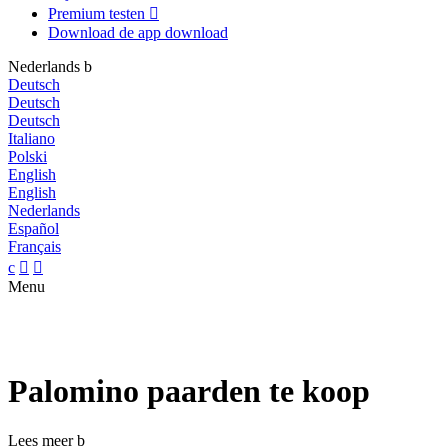
Premium testen

Download de app
download
Nederlands
b
Deutsch
Deutsch
Deutsch
Italiano
Polski
English
English
Nederlands
Español
Français
c


Menu
Palomino paarden te koop
Lees meer
b