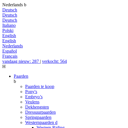
Nederlands
b
Deutsch
Deutsch
Deutsch
Italiano
Polski
English
English
Nederlands
Español
Français
vandaag nieuw: 287
|
verkocht: 564
H
Paarden
b
Paarden te koop
Pony's
Embryo’s
Veulens
Dekhengsten
Dressuurpaarden
Springpaarden
Westernpaarden
d
Western Riding