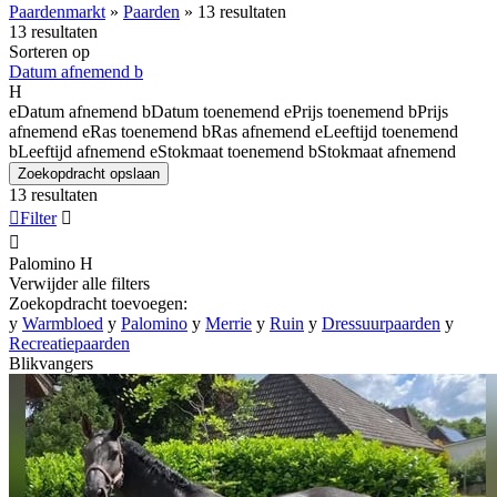
Paardenmarkt
»
Paarden
»
13 resultaten
13 resultaten
Sorteren op
Datum afnemend
b
H
e
Datum afnemend
b
Datum toenemend
e
Prijs toenemend
b
Prijs
afnemend
e
Ras toenemend
b
Ras afnemend
e
Leeftijd toenemend
b
Leeftijd afnemend
e
Stokmaat toenemend
b
Stokmaat afnemend
Zoekopdracht opslaan
13 resultaten

Filter


Palomino
H
Verwijder alle filters
Zoekopdracht toevoegen:
y
Warmbloed
y
Palomino
y
Merrie
y
Ruin
y
Dressuurpaarden
y
Recreatiepaarden
Blikvangers