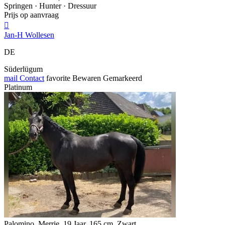
Springen · Hunter · Dressuur
Prijs op aanvraag

Jan-H Wollesen
DE
Süderlügum
mail
Contact
favorite
Bewaren
Gemarkeerd
Platinum
Palomino, Merrie, 19 Jaar, 165 cm, Zwart