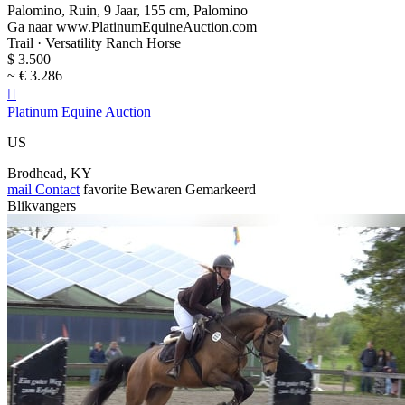
Palomino, Ruin, 9 Jaar, 155 cm, Palomino
Ga naar www.PlatinumEquineAuction.com
Trail · Versatility Ranch Horse
$ 3.500
~ € 3.286

Platinum Equine Auction
US
Brodhead, KY
mail
Contact
favorite
Bewaren
Gemarkeerd
Blikvangers