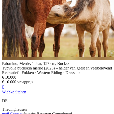
Palomino, Merrie, 1 Jaar, 157 cm, Buckskin
Typvolle buckskin merrie (2025) – helder van geest en veelbelovend
Recreatief · Fokken · Western Riding · Dressuur
€ 10.000
€ 10.000 vraagprijs

Wiebke Stelten
DE
Thedinghausen
mail
Contact
favorite
Bewaren
Gemarkeerd