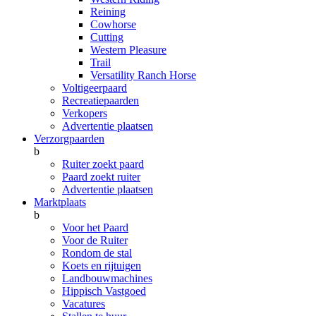
Reining
Cowhorse
Cutting
Western Pleasure
Trail
Versatility Ranch Horse
Voltigeerpaard
Recreatiepaarden
Verkopers
Advertentie plaatsen
Verzorgpaarden
b
Ruiter zoekt paard
Paard zoekt ruiter
Advertentie plaatsen
Marktplaats
b
Voor het Paard
Voor de Ruiter
Rondom de stal
Koets en rijtuigen
Landbouwmachines
Hippisch Vastgoed
Vacatures