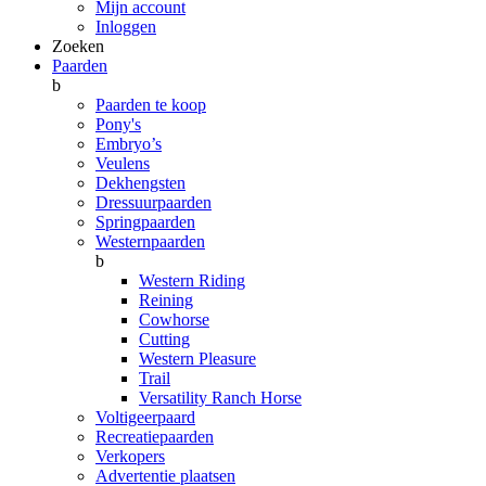
Mijn account
Inloggen
Zoeken
Paarden
b
Paarden te koop
Pony's
Embryo’s
Veulens
Dekhengsten
Dressuurpaarden
Springpaarden
Westernpaarden
b
Western Riding
Reining
Cowhorse
Cutting
Western Pleasure
Trail
Versatility Ranch Horse
Voltigeerpaard
Recreatiepaarden
Verkopers
Advertentie plaatsen