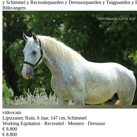
y
Schimmel
y
Recreatiepaarden
y
Dressuurpaarden
y
Tuigpaarden
y
Blikvangers
videocam
Lipizzaner, Ruin, 6 Jaar, 147 cm, Schimmel
Working Equitation · Recreatief · Mennen · Dressuur
€ 8.800
€ 8.800