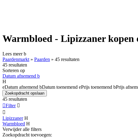
Warmbloed - Lipizzaner kopen 
Lees meer
b
Paardenmarkt
»
Paarden
»
45 resultaten
45 resultaten
Sorteren op
Datum afnemend
b
H
e
Datum afnemend
b
Datum toenemend
e
Prijs toenemend
b
Prijs afne
Zoekopdracht opslaan
45 resultaten

Filter


Lipizzaner
H
Warmbloed
H
Verwijder alle filters
Zoekopdracht toevoegen: