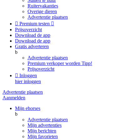
Stallen te huur
Ruitervakanties
Overige dieren
Advertentie plaatsen

Premium testen

Prijsoverzicht
Download de app
Download de app
Gratis adverteren
b
Advertentie plaatsen
Premium verkoper worden
Tipp!
Prijsoverzicht

Inloggen
hier inloggen
Advertentie plaatsen
Aanmelden
Mijn ehorses
b
Advertentie plaatsen
Mijn advertenties
Mijn berichten
Mijn favorieten