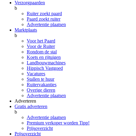
Verzorgpaarden
b
Ruiter zoekt paard
Paard zoekt ruiter
Advertentie plaatsen
Marktplaats
b
Voor het Paard
Voor de Ruiter
Rondom de stal
Koets en rijtuigen
Landbouwmachines
Hippisch Vastgoed
Vacatures
Stallen te huur
Ruitervakanties
Overige dieren
Advertentie plaatsen
Adverteren
Gratis adverteren
b
Advertentie plaatsen
Premium verkoper worden
Tipp!
Prijsoverzicht
Prijsoverzicht