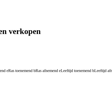
en verkopen
mend
e
Ras toenemend
b
Ras afnemend
e
Leeftijd toenemend
b
Leeftijd a