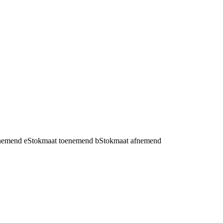
fnemend
e
Stokmaat toenemend
b
Stokmaat afnemend