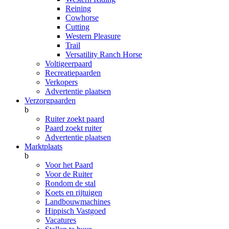
Reining
Cowhorse
Cutting
Western Pleasure
Trail
Versatility Ranch Horse
Voltigeerpaard
Recreatiepaarden
Verkopers
Advertentie plaatsen
Verzorgpaarden
b
Ruiter zoekt paard
Paard zoekt ruiter
Advertentie plaatsen
Marktplaats
b
Voor het Paard
Voor de Ruiter
Rondom de stal
Koets en rijtuigen
Landbouwmachines
Hippisch Vastgoed
Vacatures