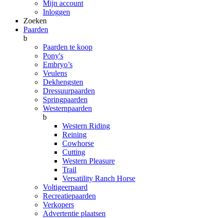
Mijn account
Inloggen
Zoeken
Paarden
b
Paarden te koop
Pony's
Embryo’s
Veulens
Dekhengsten
Dressuurpaarden
Springpaarden
Westernpaarden
b
Western Riding
Reining
Cowhorse
Cutting
Western Pleasure
Trail
Versatility Ranch Horse
Voltigeerpaard
Recreatiepaarden
Verkopers
Advertentie plaatsen