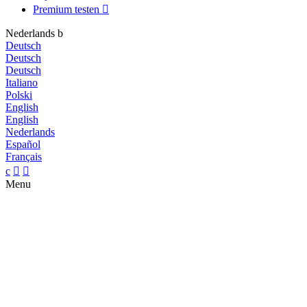
Premium testen

Nederlands
b
Deutsch
Deutsch
Deutsch
Italiano
Polski
English
English
Nederlands
Español
Français
c


Menu