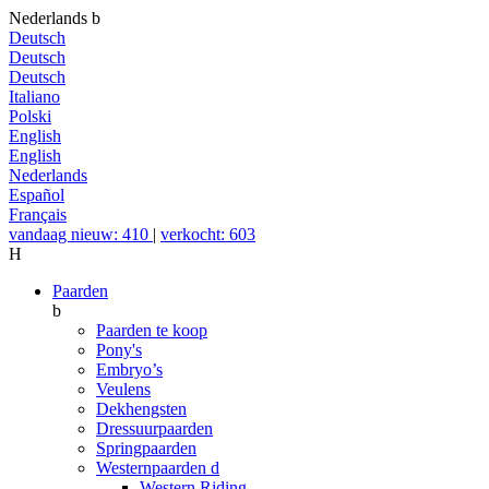
Nederlands
b
Deutsch
Deutsch
Deutsch
Italiano
Polski
English
English
Nederlands
Español
Français
vandaag nieuw: 410
|
verkocht: 603
H
Paarden
b
Paarden te koop
Pony's
Embryo’s
Veulens
Dekhengsten
Dressuurpaarden
Springpaarden
Westernpaarden
d
Western Riding