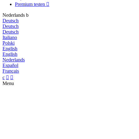
Premium testen

Nederlands
b
Deutsch
Deutsch
Deutsch
Italiano
Polski
English
English
Nederlands
Español
Français
c


Menu