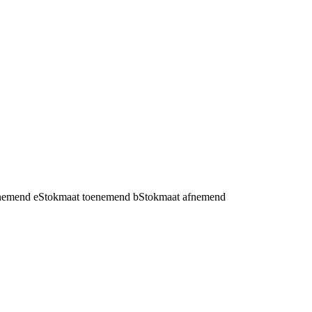
fnemend
e
Stokmaat toenemend
b
Stokmaat afnemend