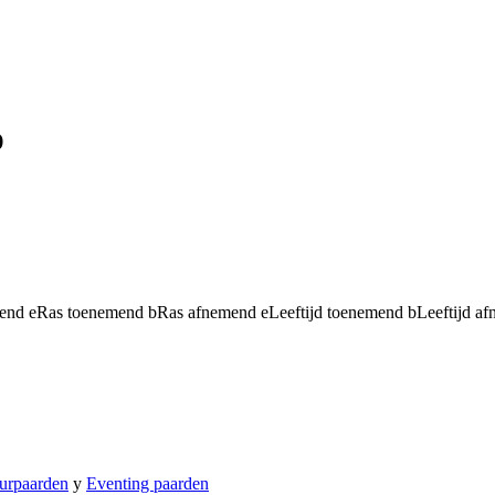
p
mend
e
Ras toenemend
b
Ras afnemend
e
Leeftijd toenemend
b
Leeftijd a
urpaarden
y
Eventing paarden