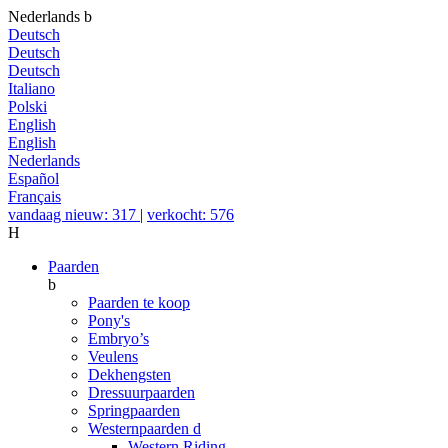
Nederlands
b
Deutsch
Deutsch
Deutsch
Italiano
Polski
English
English
Nederlands
Español
Français
vandaag nieuw: 317
|
verkocht: 576
H
Paarden
b
Paarden te koop
Pony's
Embryo’s
Veulens
Dekhengsten
Dressuurpaarden
Springpaarden
Westernpaarden
d
Western Riding