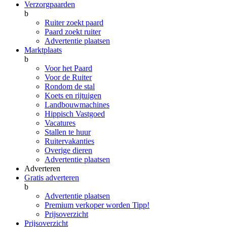
Verzorgpaarden
b
Ruiter zoekt paard
Paard zoekt ruiter
Advertentie plaatsen
Marktplaats
b
Voor het Paard
Voor de Ruiter
Rondom de stal
Koets en rijtuigen
Landbouwmachines
Hippisch Vastgoed
Vacatures
Stallen te huur
Ruitervakanties
Overige dieren
Advertentie plaatsen
Adverteren
Gratis adverteren
b
Advertentie plaatsen
Premium verkoper worden
Tipp!
Prijsoverzicht
Prijsoverzicht