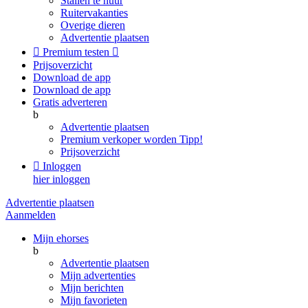
Stallen te huur
Ruitervakanties
Overige dieren
Advertentie plaatsen

Premium testen

Prijsoverzicht
Download de app
Download de app
Gratis adverteren
b
Advertentie plaatsen
Premium verkoper worden
Tipp!
Prijsoverzicht

Inloggen
hier inloggen
Advertentie plaatsen
Aanmelden
Mijn ehorses
b
Advertentie plaatsen
Mijn advertenties
Mijn berichten
Mijn favorieten