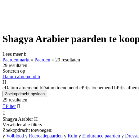
Shagya Arabier paarden te koo
Lees meer
b
Paardenmarkt
»
Paarden
»
29 resultaten
29 resultaten
Sorteren op
Datum afnemend
b
H
e
Datum afnemend
b
Datum toenemend
e
Prijs toenemend
b
Prijs afne
Zoekopdracht opslaan
29 resultaten

Filter


Shagya Arabier
H
Verwijder alle filters
Zoekopdracht toevoegen:
y
Volbloed
y
Recreatiepaarden
y
Ruin
y
Endurance paarden
y
Dressu