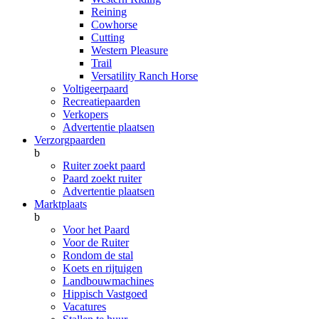
Reining
Cowhorse
Cutting
Western Pleasure
Trail
Versatility Ranch Horse
Voltigeerpaard
Recreatiepaarden
Verkopers
Advertentie plaatsen
Verzorgpaarden
b
Ruiter zoekt paard
Paard zoekt ruiter
Advertentie plaatsen
Marktplaats
b
Voor het Paard
Voor de Ruiter
Rondom de stal
Koets en rijtuigen
Landbouwmachines
Hippisch Vastgoed
Vacatures