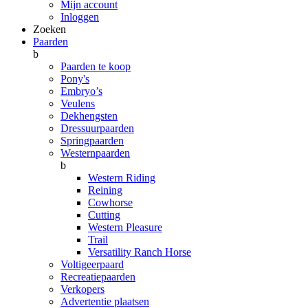
Mijn account
Inloggen
Zoeken
Paarden
b
Paarden te koop
Pony's
Embryo’s
Veulens
Dekhengsten
Dressuurpaarden
Springpaarden
Westernpaarden
b
Western Riding
Reining
Cowhorse
Cutting
Western Pleasure
Trail
Versatility Ranch Horse
Voltigeerpaard
Recreatiepaarden
Verkopers
Advertentie plaatsen