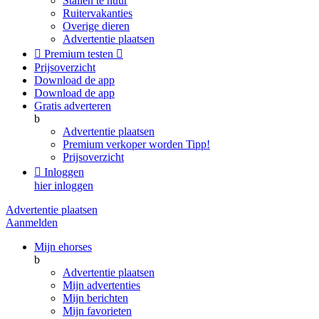
Stallen te huur
Ruitervakanties
Overige dieren
Advertentie plaatsen

Premium testen

Prijsoverzicht
Download de app
Download de app
Gratis adverteren
b
Advertentie plaatsen
Premium verkoper worden
Tipp!
Prijsoverzicht

Inloggen
hier inloggen
Advertentie plaatsen
Aanmelden
Mijn ehorses
b
Advertentie plaatsen
Mijn advertenties
Mijn berichten
Mijn favorieten