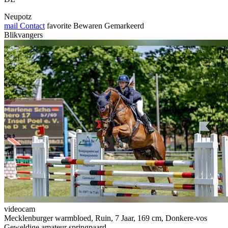
Neupotz
mail
Contact
favorite
Bewaren
Gemarkeerd
Blikvangers
videocam
Mecklenburger warmbloed, Ruin, 7 Jaar, 169 cm, Donkere-vos
Geweldige amateur springpaard