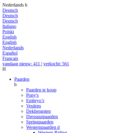
Nederlands
b
Deutsch
Deutsch
Deutsch
Italiano
Polski
English
English
Nederlands
Español
Français
vandaag nieuw: 411
|
verkocht: 561
H
Paarden
b
Paarden te koop
Pony's
Embryo’s
Veulens
Dekhengsten
Dressuurpaarden
Springpaarden
Westernpaarden
d
Western Riding