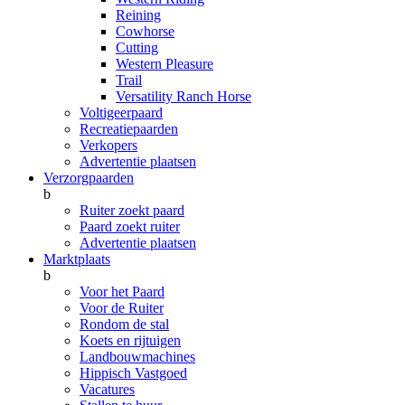
Reining
Cowhorse
Cutting
Western Pleasure
Trail
Versatility Ranch Horse
Voltigeerpaard
Recreatiepaarden
Verkopers
Advertentie plaatsen
Verzorgpaarden
b
Ruiter zoekt paard
Paard zoekt ruiter
Advertentie plaatsen
Marktplaats
b
Voor het Paard
Voor de Ruiter
Rondom de stal
Koets en rijtuigen
Landbouwmachines
Hippisch Vastgoed
Vacatures