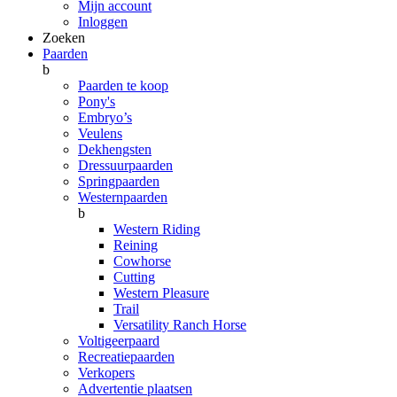
Mijn account
Inloggen
Zoeken
Paarden
b
Paarden te koop
Pony's
Embryo’s
Veulens
Dekhengsten
Dressuurpaarden
Springpaarden
Westernpaarden
b
Western Riding
Reining
Cowhorse
Cutting
Western Pleasure
Trail
Versatility Ranch Horse
Voltigeerpaard
Recreatiepaarden
Verkopers
Advertentie plaatsen