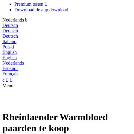
Premium testen

Download de app
download
Nederlands
b
Deutsch
Deutsch
Deutsch
Italiano
Polski
English
English
Nederlands
Español
Français
c


Menu
Rheinlaender Warmbloed
paarden te koop