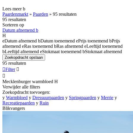
Lees meer
b
Paardenmarkt
»
Paarden
»
95 resultaten
95 resultaten
Sorteren op
Datum afnemend
b
H
e
Datum afnemend
b
Datum toenemend
e
Prijs toenemend
b
Prijs
afnemend
e
Ras toenemend
b
Ras afnemend
e
Leeftijd toenemend
b
Leeftijd afnemend
e
Stokmaat toenemend
b
Stokmaat afnemend
Zoekopdracht opslaan
95 resultaten

Filter


Mecklenburger warmbloed
H
Verwijder alle filters
Zoekopdracht toevoegen:
y
Warmbloed
y
Dressuurpaarden
y
Springpaarden
y
Merrie
y
Recreatiepaarden
y
Ruin
Blikvangers