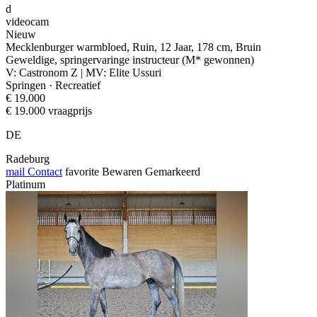
d
videocam
Nieuw
Mecklenburger warmbloed, Ruin, 12 Jaar, 178 cm, Bruin
Geweldige, springervaringe instructeur (M* gewonnen)
V: Castronom Z | MV: Elite Ussuri
Springen · Recreatief
€ 19.000
€ 19.000 vraagprijs
DE
Radeburg
mail
Contact
favorite
Bewaren
Gemarkeerd
Platinum