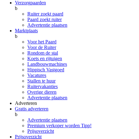
Verzorgpaarden
b
Ruiter zoekt paard
Paard zoekt ruiter
Advertentie plaatsen
Marktplaats
b
Voor het Paard
Voor de Ruiter
Rondom de stal
Koets en rijtuigen
Landbouwmachines
Hippisch Vastgoed
Vacatures
Stallen te huur
Ruitervakanties
Overige dieren
Advertentie plaatsen
Adverteren
Gratis adverteren
b
Advertentie plaatsen
Premium verkoper worden
Tipp!
Prijsoverzicht
Prijsoverzicht