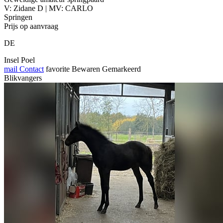
V: Zidane D | MV: CARLO
Springen
Prijs op aanvraag
DE
Insel Poel
mail
Contact
favorite
Bewaren
Gemarkeerd
Blikvangers