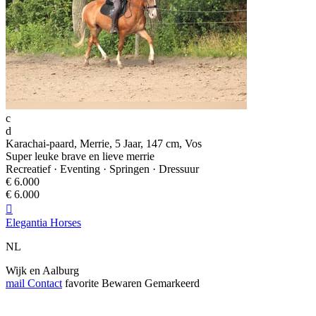
c
d
Karachai-paard, Merrie, 5 Jaar, 147 cm, Vos
Super leuke brave en lieve merrie
Recreatief · Eventing · Springen · Dressuur
€ 6.000
€ 6.000

Elegantia Horses
NL
Wijk en Aalburg
mail
Contact
favorite
Bewaren
Gemarkeerd