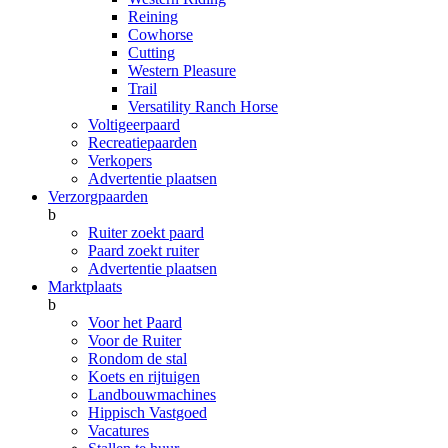
Reining
Cowhorse
Cutting
Western Pleasure
Trail
Versatility Ranch Horse
Voltigeerpaard
Recreatiepaarden
Verkopers
Advertentie plaatsen
Verzorgpaarden
b
Ruiter zoekt paard
Paard zoekt ruiter
Advertentie plaatsen
Marktplaats
b
Voor het Paard
Voor de Ruiter
Rondom de stal
Koets en rijtuigen
Landbouwmachines
Hippisch Vastgoed
Vacatures