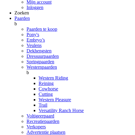
Mijn account
Inloggen
Zoeken
Paarden
b
Paarden te koop
Pony's
Embryo’s
Veulens
Dekhengsten
Dressuurpaarden
Springpaarden
Westernpaarden
b
Western Riding
Reining
Cowhorse
Cutting
Western Pleasure
Trail
Versatility Ranch Horse
Voltigeerpaard
Recreatiepaarden
Verkopers
Advertentie plaatsen