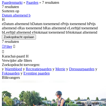
Paardenmarkt
»
Paarden
»
7 resultaten
7 resultaten
Sorteren op
Datum afnemend
b
H
e
Datum afnemend
b
Datum toenemend
e
Prijs toenemend
b
Prijs
afnemend
e
Ras toenemend
b
Ras afnemend
e
Leeftijd toenemend
b
Leeftijd afnemend
e
Stokmaat toenemend
b
Stokmaat afnemend
Zoekopdracht opslaan
7 resultaten

Filter


Karachai-paard
H
Verwijder alle filters
Zoekopdracht toevoegen:
y
Warmbloed
y
Recreatiepaarden
y
Merrie
y
Dressuurpaarden
y
Fokpaarden
y
Eventing paarden
Blikvangers