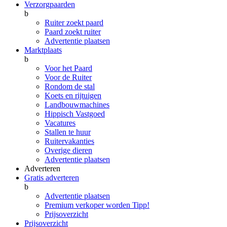
Verzorgpaarden
b
Ruiter zoekt paard
Paard zoekt ruiter
Advertentie plaatsen
Marktplaats
b
Voor het Paard
Voor de Ruiter
Rondom de stal
Koets en rijtuigen
Landbouwmachines
Hippisch Vastgoed
Vacatures
Stallen te huur
Ruitervakanties
Overige dieren
Advertentie plaatsen
Adverteren
Gratis adverteren
b
Advertentie plaatsen
Premium verkoper worden
Tipp!
Prijsoverzicht
Prijsoverzicht