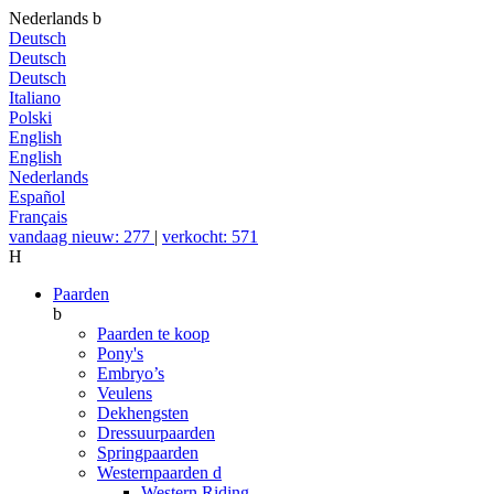
Nederlands
b
Deutsch
Deutsch
Deutsch
Italiano
Polski
English
English
Nederlands
Español
Français
vandaag nieuw: 277
|
verkocht: 571
H
Paarden
b
Paarden te koop
Pony's
Embryo’s
Veulens
Dekhengsten
Dressuurpaarden
Springpaarden
Westernpaarden
d
Western Riding