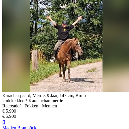
Karachai-paard, Merrie, 9 Jaar, 147 cm, Bruin
Unieke kleur! Karakachan merrie
Recreatief · Fokken · Mennen
€ 5.900
€ 5.900

Madlen Bramböck