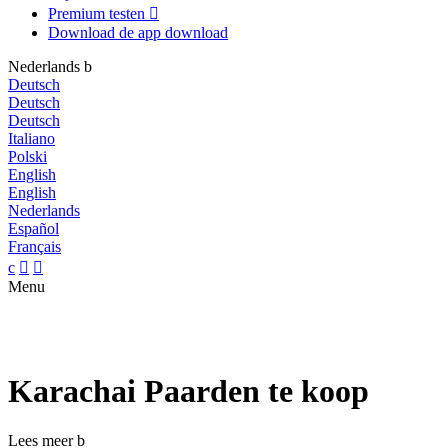
Premium testen

Download de app
download
Nederlands
b
Deutsch
Deutsch
Deutsch
Italiano
Polski
English
English
Nederlands
Español
Français
c


Menu
Karachai Paarden te koop
Lees meer
b