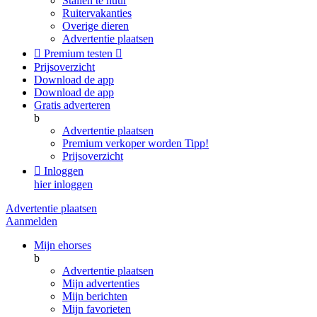
Stallen te huur
Ruitervakanties
Overige dieren
Advertentie plaatsen

Premium testen

Prijsoverzicht
Download de app
Download de app
Gratis adverteren
b
Advertentie plaatsen
Premium verkoper worden
Tipp!
Prijsoverzicht

Inloggen
hier inloggen
Advertentie plaatsen
Aanmelden
Mijn ehorses
b
Advertentie plaatsen
Mijn advertenties
Mijn berichten
Mijn favorieten