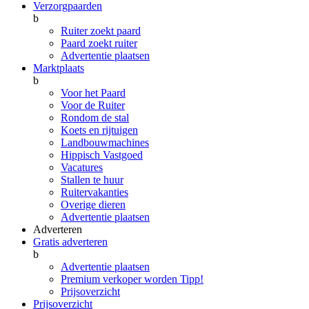
Verzorgpaarden
b
Ruiter zoekt paard
Paard zoekt ruiter
Advertentie plaatsen
Marktplaats
b
Voor het Paard
Voor de Ruiter
Rondom de stal
Koets en rijtuigen
Landbouwmachines
Hippisch Vastgoed
Vacatures
Stallen te huur
Ruitervakanties
Overige dieren
Advertentie plaatsen
Adverteren
Gratis adverteren
b
Advertentie plaatsen
Premium verkoper worden
Tipp!
Prijsoverzicht
Prijsoverzicht