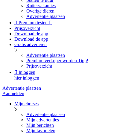
Stallen te huur
Ruitervakanties
Overige dieren
Advertentie plaatsen

Premium testen

Prijsoverzicht
Download de app
Download de app
Gratis adverteren
b
Advertentie plaatsen
Premium verkoper worden
Tipp!
Prijsoverzicht

Inloggen
hier inloggen
Advertentie plaatsen
Aanmelden
Mijn ehorses
b
Advertentie plaatsen
Mijn advertenties
Mijn berichten
Mijn favorieten