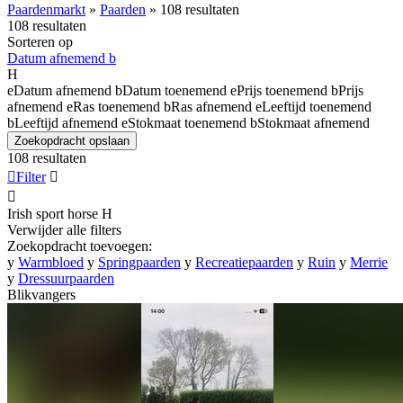
Paardenmarkt
»
Paarden
»
108 resultaten
108 resultaten
Sorteren op
Datum afnemend
b
H
e
Datum afnemend
b
Datum toenemend
e
Prijs toenemend
b
Prijs
afnemend
e
Ras toenemend
b
Ras afnemend
e
Leeftijd toenemend
b
Leeftijd afnemend
e
Stokmaat toenemend
b
Stokmaat afnemend
Zoekopdracht opslaan
108 resultaten

Filter


Irish sport horse
H
Verwijder alle filters
Zoekopdracht toevoegen:
y
Warmbloed
y
Springpaarden
y
Recreatiepaarden
y
Ruin
y
Merrie
y
Dressuurpaarden
Blikvangers