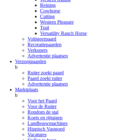
Reining
Cowhorse
Cutting
Western Pleasure
Trail
Versatility Ranch Horse
Voltigeerpaard
Recreatiepaarden
Verkopers
Advertentie plaatsen
Verzorgpaarden
b
Ruiter zoekt paard
Paard zoekt ruiter
Advertentie plaatsen
Marktplaats
b
Voor het Paard
Voor de Ruiter
Rondom de stal
Koets en rijtuigen
Landbouwmachines
Hippisch Vastgoed
Vacatures