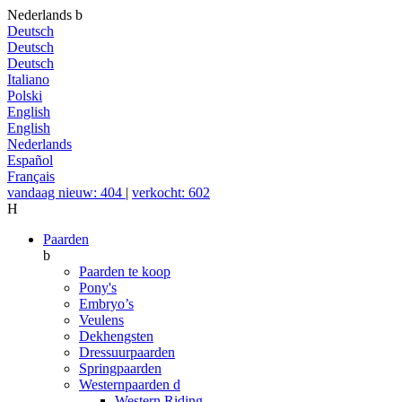
Nederlands
b
Deutsch
Deutsch
Deutsch
Italiano
Polski
English
English
Nederlands
Español
Français
vandaag nieuw: 404
|
verkocht: 602
H
Paarden
b
Paarden te koop
Pony's
Embryo’s
Veulens
Dekhengsten
Dressuurpaarden
Springpaarden
Westernpaarden
d
Western Riding