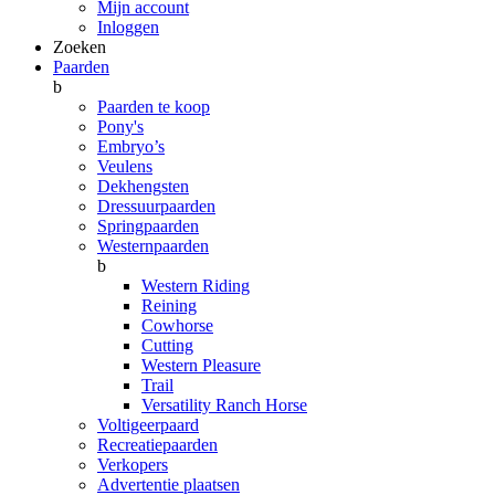
Mijn account
Inloggen
Zoeken
Paarden
b
Paarden te koop
Pony's
Embryo’s
Veulens
Dekhengsten
Dressuurpaarden
Springpaarden
Westernpaarden
b
Western Riding
Reining
Cowhorse
Cutting
Western Pleasure
Trail
Versatility Ranch Horse
Voltigeerpaard
Recreatiepaarden
Verkopers
Advertentie plaatsen