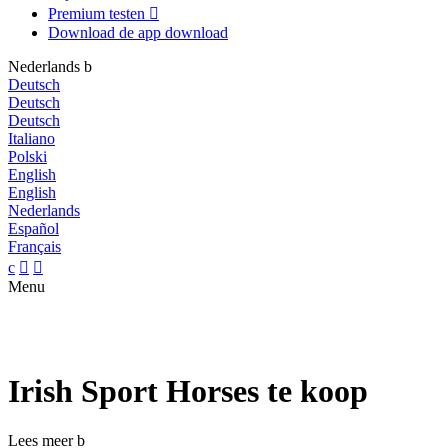
Premium testen

Download de app
download
Nederlands
b
Deutsch
Deutsch
Deutsch
Italiano
Polski
English
English
Nederlands
Español
Français
c


Menu
Irish Sport Horses te koop
Lees meer
b