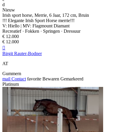
d
Nieuw
Irish sport horse, Merrie, 6 Jaar, 172 cm, Bruin
!!! Elegante Irish Sport Horse merrie!!!
V: Hiello | MV: Flagmount Diamant
Recreatief · Fokken · Springen · Dressuur
€ 12.000
€ 12.000

Birgit Rauter-Bodner
AT
Gummern
mail
Contact
favorite
Bewaren
Gemarkeerd
Platinum