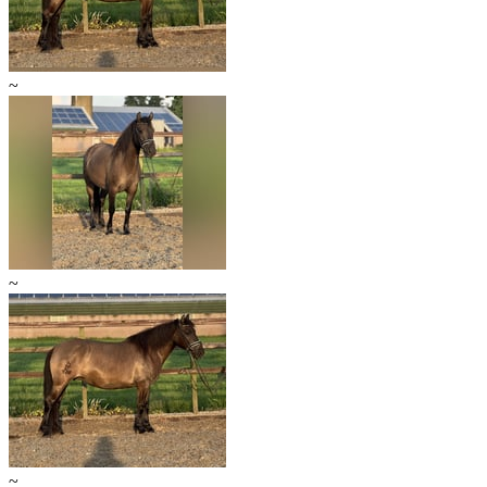
~
~
~