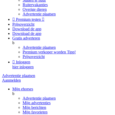
Stallen te huur
Ruitervakanties
Overige dieren
Advertentie plaatsen

Premium testen

Prijsoverzicht
Download de app
Download de app
Gratis adverteren
b
Advertentie plaatsen
Premium verkoper worden
Tipp!
Prijsoverzicht

Inloggen
hier inloggen
Advertentie plaatsen
Aanmelden
Mijn ehorses
b
Advertentie plaatsen
Mijn advertenties
Mijn berichten
Mijn favorieten