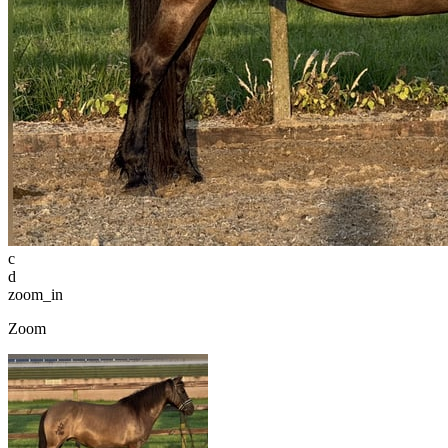
c
d
zoom_in
Zoom