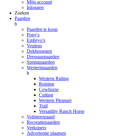
Mijn account
Inloggen
Zoeken
Paarden
b
Paarden te koop
Pony's
Embryo’s
Veulens
Dekhengsten
Dressuurpaarden
Springpaarden
Westernpaarden
b
Western Riding
Reining
Cowhorse
Cutting
Western Pleasure
Trail
Versatility Ranch Horse
Voltigeerpaard
Recreatiepaarden
Verkopers
Advertentie plaatsen