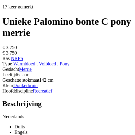
17 keer gemerkt
Unieke Palomino bonte C pony
merrie
€ 3.750
€ 3.750
Ras
NRPS
Type
Warmbloed
,
Volbloed
,
Pony
Geslacht
Merrie
Leeftijd
6 Jaar
Geschatte stokmaat
142 cm
Kleur
Donkerbruin
Hoofddiscipline
Recreatief
Beschrijving
Nederlands
Duits
Engels