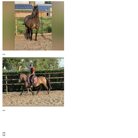
~
~
