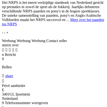
Het NRPS is het meest veelzijdige stamboek van Nederland gericht
op prestaties in zowel de sport als de fokkerij. Jaarlijks debuteren
verschillende NRPS paarden en pony's in de hogere sportklasses.
De unieke samenstelling van paarden, pony's en Anglo-Arabische
Volbloeden maakt het NRPS succesvol en ...
Meer over het paarden
ras NRPS
‹
›
×
Werbung
Werbung
Werbung
Contact seller
sturen over





n
Bericht
9
Bellen

share

Privé aanbieder
E
3401GL Ijsselstein
Nederland
9
Telefoonnummer weergeven