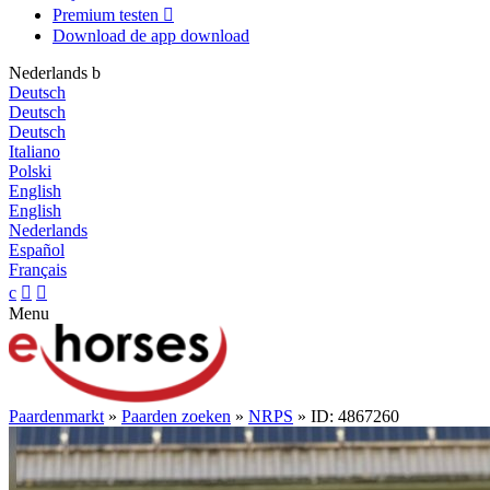
Premium testen

Download de app
download
Nederlands
b
Deutsch
Deutsch
Deutsch
Italiano
Polski
English
English
Nederlands
Español
Français
c


Menu
Paardenmarkt
»
Paarden zoeken
»
NRPS
» ID: 4867260