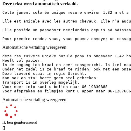
Deze tekst werd automatisch vertaald.
Cette jument colorée unique mesure environ 1,32 m et a 
Elle est amicale avec les autres chevaux. Elle n’a aucu
Elle possède un passeport néerlandais depuis sa naissanc
Pour prendre rendez-vous, vous pouvez envoyer un messag
Automatische vertaling weergeven
deze ras zuivere unieke huzule pony is ongeveer 1,42 hoo
Heeft vol papier. 

In de omgang top braaf en zeer mensgericht. Is lief naa
Onder het zadel is ze braaf te rijden, ook met een onze
Deze lieverd staat in regio Utrecht. 

Kan ook op stal heeft geen stal gebreken. 

Transport is in overleg mogelijk. 

Voor meer info kunt u bellen naar 06-19830888 

Voor afspraken en filmpjes kunt u appen naar 06-1287666
Automatische vertaling weergeven
Ik ben geïnteresseerd
