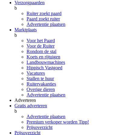
Verzorgpaarden
b
Ruiter zoekt paard
Paard zoekt ruiter
Advertentie plaatsen
Marktplaats
b
Voor het Paard
Voor de Ruiter
Rondom de stal
Koets en rijtuigen
Landbouwmachines
Hippisch Vastgoed
Vacatures
Stallen te huur
Ruitervakanties
Overige dieren
Advertentie plaatsen
Adverteren
Gratis adverteren
b
Advertentie plaatsen
Premium verkoper worden
Tipp!
Prijsoverzicht
Prijsoverzicht