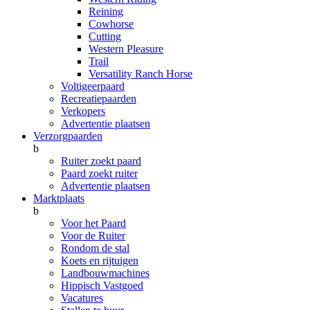
Reining
Cowhorse
Cutting
Western Pleasure
Trail
Versatility Ranch Horse
Voltigeerpaard
Recreatiepaarden
Verkopers
Advertentie plaatsen
Verzorgpaarden
b
Ruiter zoekt paard
Paard zoekt ruiter
Advertentie plaatsen
Marktplaats
b
Voor het Paard
Voor de Ruiter
Rondom de stal
Koets en rijtuigen
Landbouwmachines
Hippisch Vastgoed
Vacatures