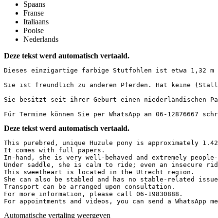
Spaans
Franse
Italiaans
Poolse
Nederlands
Deze tekst werd automatisch vertaald.
Dieses einzigartige farbige Stutfohlen ist etwa 1,32 m 
Sie ist freundlich zu anderen Pferden. Hat keine (Stall
Sie besitzt seit ihrer Geburt einen niederländischen Pas
Für Termine können Sie per WhatsApp an 06-12876667 schr
Deze tekst werd automatisch vertaald.
This purebred, unique Huzule pony is approximately 1.42
It comes with full papers.  

In-hand, she is very well-behaved and extremely people-
Under saddle, she is calm to ride; even an insecure rid
This sweetheart is located in the Utrecht region.  

She can also be stabled and has no stable-related issue
Transport can be arranged upon consultation.  

For more information, please call 06-19830888.  

For appointments and videos, you can send a WhatsApp me
Automatische vertaling weergeven