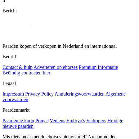
n
Bericht
Paarden kopen of verkopen in Nederland en internationaal
Bedrijf
Contact & hulp
Adverteren op ehorses
Premium Informatie
Beëindig contracten hier
Legaal
Impressum
Privacy Policy
Annuleringsvoorwaarden
Algemene
voorwaarden
Paardenmarkt
Paarden te koop
Pony's
Veulens
Embryo's
Verkopers
Huidige
nieuwe paarden
Mis niets meer met de ehorses nieuwsbrief! Nu aanmelden