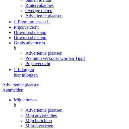
Stallen te huur
Ruitervakanties
Overige dieren
Advertentie plaatsen

Premium testen

Prijsoverzicht
Download de app
Download de app
Gratis adverteren
b
Advertentie plaatsen
Premium verkoper worden
Tipp!
Prijsoverzicht

Inloggen
hier inloggen
Advertentie plaatsen
Aanmelden
Mijn ehorses
b
Advertentie plaatsen
Mijn advertenties
Mijn berichten
Mijn favorieten