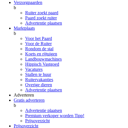
Verzorgpaarden
b
Ruiter zoekt paard
Paard zoekt ruiter
Advertentie plaatsen
Marktplaats
b
Voor het Paard
Voor de Ruiter
Rondom de stal
Koets en rijtuigen
Landbouwmachines
Hippisch Vastgoed
Vacatures
Stallen te huur
Ruitervakanties
Overige dieren
Advertentie plaatsen
Adverteren
Gratis adverteren
b
Advertentie plaatsen
Premium verkoper worden
Tipp!
Prijsoverzicht
Prijsoverzicht