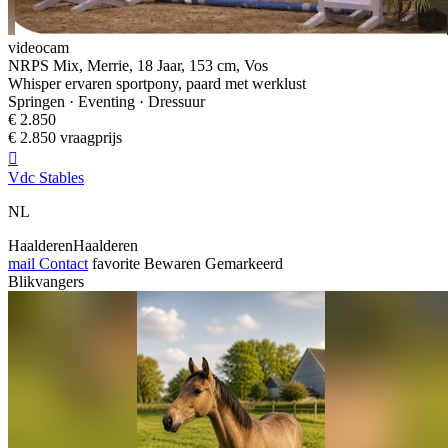
videocam
NRPS Mix, Merrie, 18 Jaar, 153 cm, Vos
Whisper ervaren sportpony, paard met werklust
Springen · Eventing · Dressuur
€ 2.850
€ 2.850 vraagprijs

Vdc Stables
NL
HaalderenHaalderen
mail
Contact
favorite
Bewaren
Gemarkeerd
Blikvangers