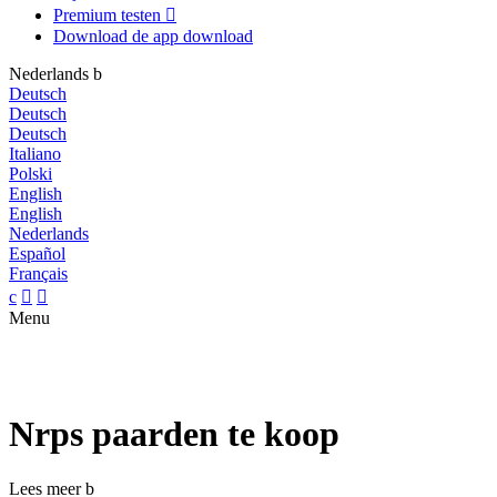
Premium testen

Download de app
download
Nederlands
b
Deutsch
Deutsch
Deutsch
Italiano
Polski
English
English
Nederlands
Español
Français
c


Menu
Nrps paarden te koop
Lees meer
b