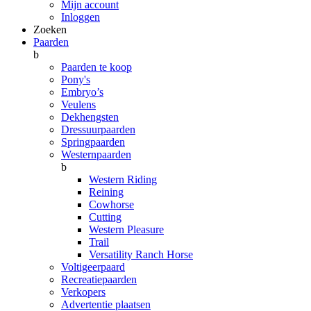
Mijn account
Inloggen
Zoeken
Paarden
b
Paarden te koop
Pony's
Embryo’s
Veulens
Dekhengsten
Dressuurpaarden
Springpaarden
Westernpaarden
b
Western Riding
Reining
Cowhorse
Cutting
Western Pleasure
Trail
Versatility Ranch Horse
Voltigeerpaard
Recreatiepaarden
Verkopers
Advertentie plaatsen