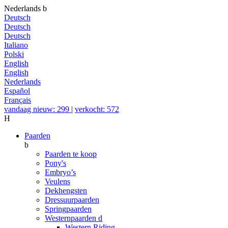
Nederlands
b
Deutsch
Deutsch
Deutsch
Italiano
Polski
English
English
Nederlands
Español
Français
vandaag nieuw: 299
|
verkocht: 572
H
Paarden
b
Paarden te koop
Pony's
Embryo’s
Veulens
Dekhengsten
Dressuurpaarden
Springpaarden
Westernpaarden
d
Western Riding