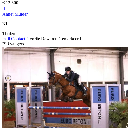
€ 12.500

Annet Mulder
NL
Tholen
mail
Contact
favorite
Bewaren
Gemarkeerd
Blikvangers