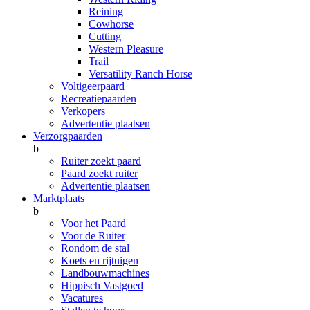
Reining
Cowhorse
Cutting
Western Pleasure
Trail
Versatility Ranch Horse
Voltigeerpaard
Recreatiepaarden
Verkopers
Advertentie plaatsen
Verzorgpaarden
b
Ruiter zoekt paard
Paard zoekt ruiter
Advertentie plaatsen
Marktplaats
b
Voor het Paard
Voor de Ruiter
Rondom de stal
Koets en rijtuigen
Landbouwmachines
Hippisch Vastgoed
Vacatures