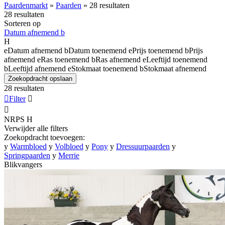
Paardenmarkt
»
Paarden
»
28 resultaten
28 resultaten
Sorteren op
Datum afnemend
b
H
e
Datum afnemend
b
Datum toenemend
e
Prijs toenemend
b
Prijs
afnemend
e
Ras toenemend
b
Ras afnemend
e
Leeftijd toenemend
b
Leeftijd afnemend
e
Stokmaat toenemend
b
Stokmaat afnemend
Zoekopdracht opslaan
28 resultaten

Filter


NRPS
H
Verwijder alle filters
Zoekopdracht toevoegen:
y
Warmbloed
y
Volbloed
y
Pony
y
Dressuurpaarden
y
Springpaarden
y
Merrie
Blikvangers